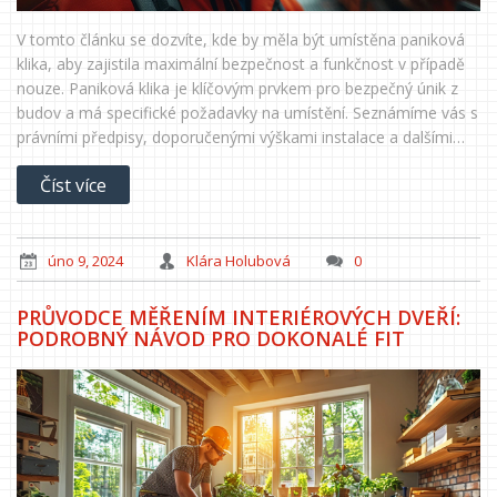
V tomto článku se dozvíte, kde by měla být umístěna paniková
klika, aby zajistila maximální bezpečnost a funkčnost v případě
nouze. Paniková klika je klíčovým prvkem pro bezpečný únik z
budov a má specifické požadavky na umístění. Seznámíme vás s
právními předpisy, doporučenými výškami instalace a dalšími
faktory, které byste měli zvážit pro optimální výběr místa její
Číst více
instalace.
úno 9, 2024
Klára Holubová
0
PRŮVODCE MĚŘENÍM INTERIÉROVÝCH DVEŘÍ:
PODROBNÝ NÁVOD PRO DOKONALÉ FIT