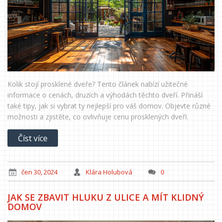
Kolik stojí prosklené dveře? Tento článek nabízí užitečné
informace o cenách, druzích a výhodách těchto dveří. Přináší
také tipy, jak si vybrat ty nejlepší pro váš domov. Objevte různé
možnosti a zjistěte, co ovlivňuje cenu prosklených dveří.
Číst více
čen 30, 2024
Klára Holubová
0
JAK SE ZBAVIT HLUKU Z ULICE A MÍT KLIDNÝ
DOMOV