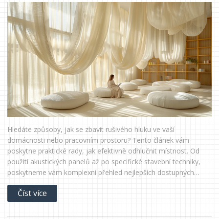
Hledáte způsoby, jak se zbavit rušivého hluku ve vaší
domácnosti nebo pracovním prostoru? Tento článek vám
poskytne praktické rady, jak efektivně odhlučnit místnost. Od
použití akustických panelů až po specifické stavební techniky,
poskytneme vám komplexní přehled nejlepších dostupných
metod. Dozvíte se, jak se zbavit hluku a vytvořit klidnou
Číst více
atmosféru bez nepříjemného rušení.