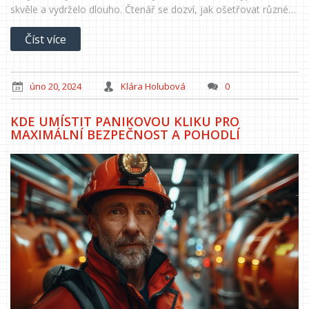
skvěle a vydrželo dlouho. Čtenář se dozví, jak ošetřovat různé
typy dřevěných povrchů a jaký materiál a nástroje použít pro
Číst více
nejlepší výsledky.
úno 20, 2024
Klára Holubová
0
KDE UMÍSTIT PANIKOVOU KLIKU PRO
MAXIMÁLNÍ BEZPEČNOST A POHODLÍ