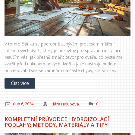
V tomto článku se podrobně zabývám procesem měření
interiérových dveří, který je nezbytný pro správnou instalaci.
Naučím vás, jak přesně změřit otvor pro dveře, co byste měli
zvážit před nákupem nových dveří a jaké nástroje budete
potřebovat. Dále se zaměřím na časté chyby, kterým se
vyhnout, a doporučím, jak vybrat správné dveře pro váš interiér.
Číst více
úno 6, 2024
Klára Holubová
0
KOMPLETNÍ PRŮVODCE HYDROIZOLACÍ
PODLAHY: METODY, MATERIÁLY A TIPY