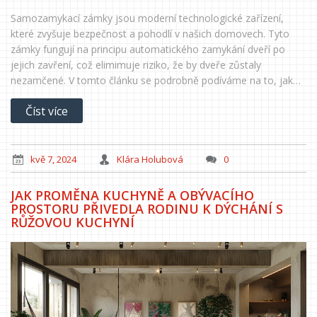
Samozamykací zámky jsou moderní technologické zařízení,
které zvyšuje bezpečnost a pohodlí v našich domovech. Tyto
zámky fungují na principu automatického zamykání dveří po
jejich zavření, což elimimuje riziko, že by dveře zůstaly
nezamčené. V tomto článku se podrobně podíváme na to, jak
samozamykací zámky fungují, jaké jsou jejich typy a jaké
Číst více
přinášejí výhody a možná rizika. Budeme také diskutovat o tom,
jak správně vybrat a instalovat samozamykací zámek pro vaši
domácnost.
kvě 7, 2024
Klára Holubová
0
JAK PROMĚNA KUCHYNĚ A OBÝVACÍHO
PROSTORU PŘIVEDLA RODINU K DÝCHÁNÍ S
RŮŽOVOU KUCHYNÍ