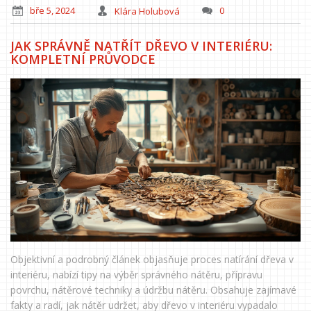
bře 5, 2024
Klára Holubová
0
JAK SPRÁVNĚ NATŘÍT DŘEVO V INTERIÉRU:
KOMPLETNÍ PRŮVODCE
Objektivní a podrobný článek objasňuje proces natírání dřeva v
interiéru, nabízí tipy na výběr správného nátěru, přípravu
povrchu, nátěrové techniky a údržbu nátěru. Obsahuje zajímavé
fakty a radí, jak nátěr udržet, aby dřevo v interiéru vypadalo