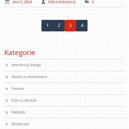
úno 5, 2024
Klára Holubová
0
1
2
3
4
Kategorie
Interiérový design
Stavba a rekonstrukce
Finance
Dům a zahrada
Nábytek
Životní styl