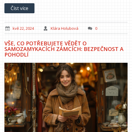
Číst více
kvě 22, 2024
Klára Holubová
0
VŠE, CO POTŘEBUJETE VĚDĚT O
SAMOZAMYKACÍCH ZÁMCÍCH: BEZPEČNOST A
POHODLÍ