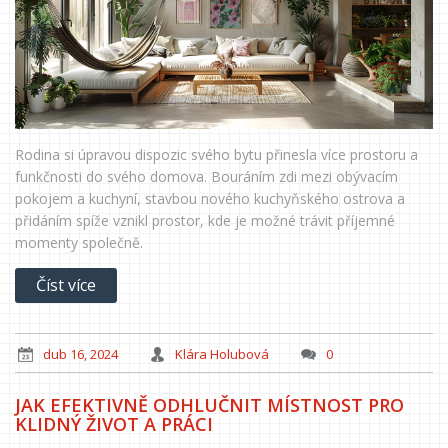
Rodina si úpravou dispozic svého bytu přinesla více prostoru a
funkčnosti do svého domova. Bouráním zdi mezi obývacím
pokojem a kuchyní, stavbou nového kuchyňského ostrova a
přidáním spíže vznikl prostor, kde je možné trávit příjemné
momenty společně.
Číst více
dub 16, 2024
Klára Holubová
0
JAK EFEKTIVNĚ ODHLUČNIT MÍSTNOST PRO
KLIDNÝ ŽIVOT A PRÁCI