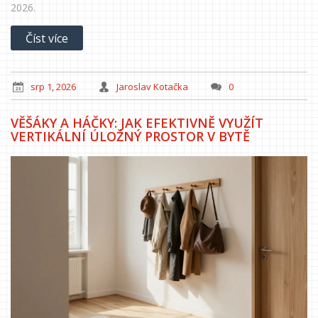
2026.
Číst více
srp 1, 2026
Jaroslav Kotačka
0
VĚŠÁKY A HÁČKY: JAK EFEKTIVNĚ VYUŽÍT
VERTIKÁLNÍ ÚLOŽNÝ PROSTOR V BYTĚ