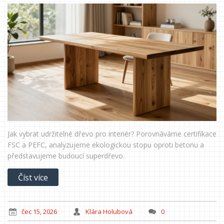
Jak vybrat udržitelné dřevo pro interiér? Porovnáváme certifikace
FSC a PEFC, analyzujeme ekologickou stopu oproti betonu a
představujeme budoucí superdřevo.
Číst více
čec 15, 2026
Klára Holubová
0