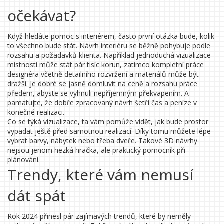
očekávat?
Když hledáte pomoc s interiérem, často první otázka bude, kolik
to všechno bude stát. Návrh interiéru se běžně pohybuje podle
rozsahu a požadavků klienta. Například jednoduchá vizualizace
místnosti může stát pár tisíc korun, zatímco kompletní práce
designéra včetně detailního rozvržení a materiálů může být
dražší. Je dobré se jasně domluvit na ceně a rozsahu práce
předem, abyste se vyhnuli nepříjemným překvapením. A
pamatujte, že dobře zpracovaný návrh šetří čas a peníze v
konečné realizaci.
Co se týká vizualizace, ta vám pomůže vidět, jak bude prostor
vypadat ještě před samotnou realizací. Díky tomu můžete lépe
vybrat barvy, nábytek nebo třeba dveře. Takové 3D návrhy
nejsou jenom hezká hračka, ale praktický pomocník při
plánování.
Trendy, které vám nemusí
dát spát
Rok 2024 přinesl pár zajímavých trendů, které by neměly