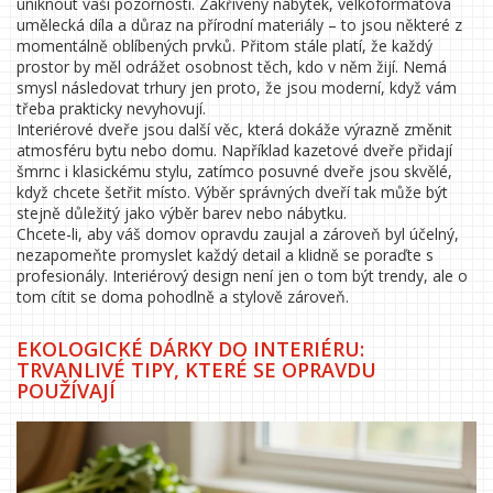
uniknout vaší pozornosti. Zakřivený nábytek, velkoformátová
umělecká díla a důraz na přírodní materiály – to jsou některé z
momentálně oblíbených prvků. Přitom stále platí, že každý
prostor by měl odrážet osobnost těch, kdo v něm žijí. Nemá
smysl následovat trhury jen proto, že jsou moderní, když vám
třeba prakticky nevyhovují.
Interiérové dveře jsou další věc, která dokáže výrazně změnit
atmosféru bytu nebo domu. Například kazetové dveře přidají
šmrnc i klasickému stylu, zatímco posuvné dveře jsou skvělé,
když chcete šetřit místo. Výběr správných dveří tak může být
stejně důležitý jako výběr barev nebo nábytku.
Chcete-li, aby váš domov opravdu zaujal a zároveň byl účelný,
nezapomeňte promyslet každý detail a klidně se poraďte s
profesionály. Interiérový design není jen o tom být trendy, ale o
tom cítit se doma pohodlně a stylově zároveň.
EKOLOGICKÉ DÁRKY DO INTERIÉRU:
TRVANLIVÉ TIPY, KTERÉ SE OPRAVDU
POUŽÍVAJÍ