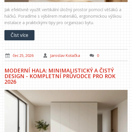
Jak efektivně využít vertikální úložný prostor pomocí věšáků a
háčků. Poradíme s výběrem materiálů, ergonomickou výškou
instalace a praktickými tipy pro organizaci bytu.
Číst více
čec 25, 2026
Jaroslav Kotačka
0
MODERNÍ HALA: MINIMALISTICKÝ A ČISTÝ
DESIGN - KOMPLETNÍ PRŮVODCE PRO ROK
2026