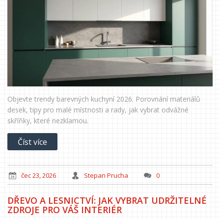
Objevte trendy barevných kuchyní 2026. Porovnání materiálů
desek, tipy pro malé místnosti a rady, jak vybrat odvážné
skříňky, které nezklamou.
Číst více
čec 23, 2026
Stepan Prucha
0
DŘEVO A LESNICTVÍ: JAK VYBRAT UDRŽITELNÉ
ZDROJE PRO VÁŠ INTERIÉR