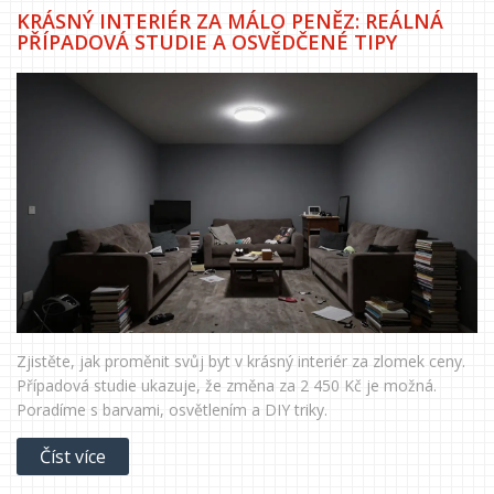
KRÁSNÝ INTERIÉR ZA MÁLO PENĚZ: REÁLNÁ
PŘÍPADOVÁ STUDIE A OSVĚDČENÉ TIPY
Zjistěte, jak proměnit svůj byt v krásný interiér za zlomek ceny.
Případová studie ukazuje, že změna za 2 450 Kč je možná.
Poradíme s barvami, osvětlením a DIY triky.
Číst více