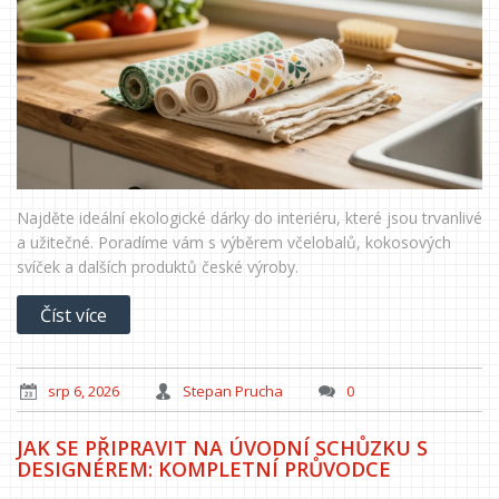
Najděte ideální ekologické dárky do interiéru, které jsou trvanlivé
a užitečné. Poradíme vám s výběrem včelobalů, kokosových
svíček a dalších produktů české výroby.
Číst více
srp 6, 2026
Stepan Prucha
0
JAK SE PŘIPRAVIT NA ÚVODNÍ SCHŮZKU S
DESIGNÉREM: KOMPLETNÍ PRŮVODCE