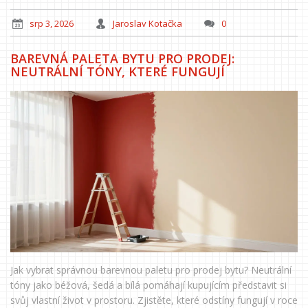
srp 3, 2026
Jaroslav Kotačka
0
BAREVNÁ PALETA BYTU PRO PRODEJ:
NEUTRÁLNÍ TÓNY, KTERÉ FUNGUJÍ
Jak vybrat správnou barevnou paletu pro prodej bytu? Neutrální
tóny jako béžová, šedá a bílá pomáhají kupujícím představit si
svůj vlastní život v prostoru. Zjistěte, které odstíny fungují v roce