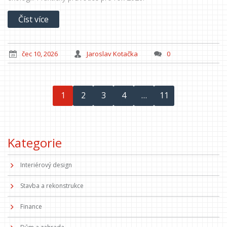
Číst více
čec 10, 2026
Jaroslav Kotačka
0
1
2
3
4
…
11
Kategorie
Interiérový design
Stavba a rekonstrukce
Finance