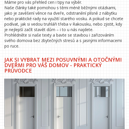
Máme pro vás přehled cen i tipy na výběr.
Naše články také pomohou s těmi méně běžnými otázkami,
jako je zavěšení věnce na dveře, odstranění plísně z nábytku
nebo praktické rady na využití starého vosku. A pokud se chcete
podívat, jak si vedou truhláři třeba v Rakousku, nebo zjistit, kdy
je nejlepší začít stavět dům – i to u nás najdete.
Prohlédněte si naše texty a bavte se stavbou i zařizováním
svého domova bez zbytečných stresů a s jasnými informacemi
po ruce.
JAK SI VYBRAT MEZI POSUVNÝMI A OTOČNÝMI
DVEŘMI PRO VÁŠ DOMOV - PRAKTICKÝ
PRŮVODCE