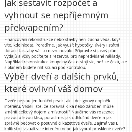
Jak sestavit rozpočet a
vyhnout se nepříjemným
překvapením?
Financování rekonstrukce nebo stavby není žádná věda, když
víte, kde hledat. Poradíme, jak využít hypotéky, úvěry i státní
dotace tak, aby vás to nezruinovalo. Připravte si jasný plán
výdajů a vždy počítejte s rezervou pro nepředvídané náklady.
Například rekonstrukce koupelny často stojí víc, než se čeká, ale
s plánem budete mít situaci pod kontrolou.
Výběr dveří a dalších prvků,
které ovlivní váš domov
Dveře nejsou jen funkční prvek, ale i designový doplněk
interiéru. Věděli jste, že správná klika nebo zárubeň může
změnit celkový dojem z místnosti? Naučíme vás rozeznat
pravou a levou kliku, poradíme, jak odhlučnit dveře a jak
správně pečovat o posuvné či kazetové dveře. Zajímá vás i,
kolik stojí vizualizace interiéru nebo jak vybrat prosklené dveře?