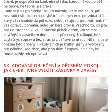
článek je odpovědí na konkrétní otázku, kterou někdo položil –
ne teorie, ne teorie, ale praxe.
Tady nejsou jen články. Jsou to návody, které vás naučí, jak
neztratit tisíce korun na chybějící dokumentech, jak vybrat stůl,
který vás nezabije do půl roku, nebo jak zjistit, jestli váš makléř
vás opravdu pomáhá, nebo jen bere provizi. Všechno to, co jste
našli v listopadu 2025, je vlastně příběh o tom, jak se stát
chytřejším vlastníkem domu – bez přehnaných nákupů, bez
zbytečných oprav a bez strachu z daňového úřadu. Níže najdete
přesně tyto příběhy – každý z nich je krátký, jasný a vytvořený
pro někoho, kdo chce, aby jeho dům fungoval, a ne aby ho
musel každý rok opravovat.
SKLADOVÁNÍ OBLEČENÍ V DĚTSKÉM POKOJI:
JAK EFEKTIVNĚ VYUŽÍT ZÁSUVKY A ZÁVĚSY