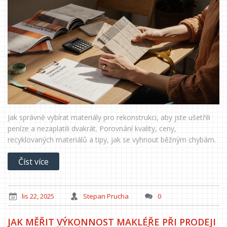
Jak správně vybírat materiály pro rekonstrukci, aby jste ušetřili
peníze a nezaplatili dvakrát. Porovnání kvality, ceny,
recyklovaných materiálů a tipy, jak se vyhnout běžným chybám.
Číst více
lis 22, 2025
Stepan Prucha
0
JAK MĚŘIT VÝKONNOST MAKLÉŘE PŘI PRODEJI