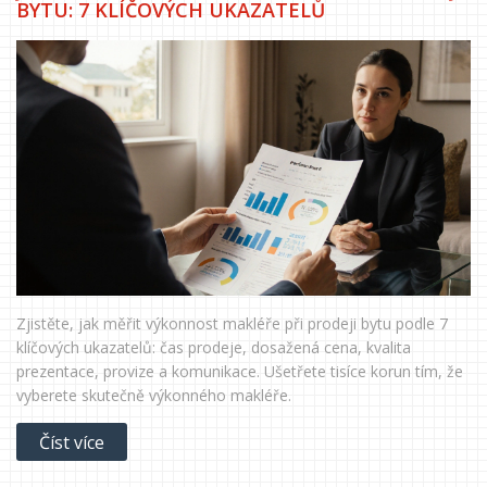
BYTU: 7 KLÍČOVÝCH UKAZATELŮ
Zjistěte, jak měřit výkonnost makléře při prodeji bytu podle 7
klíčových ukazatelů: čas prodeje, dosažená cena, kvalita
prezentace, provize a komunikace. Ušetřete tisíce korun tím, že
vyberete skutečně výkonného makléře.
Číst více