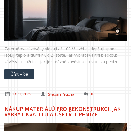
Zatemňovací závěsy blokují až 100 % světla, zlepšují spánek,
izolují teplo a tlumí hluk. Zjistěte, jak vybrat kvalitní blackout
závěsy do ložnice, jak je správně zavěsit a co stojí za peníze.
Číst více
lis 23, 2025
Stepan Prucha
0
NÁKUP MATERIÁLŮ PRO REKONSTRUKCI: JAK
VYBRAT KVALITU A UŠETŘIT PENÍZE