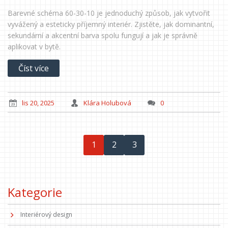
Barevné schéma 60-30-10 je jednoduchý způsob, jak vytvořit
vyvážený a esteticky příjemný interiér. Zjistěte, jak dominantní,
sekundární a akcentní barva spolu fungují a jak je správně
aplikovat v bytě.
Číst více
lis 20, 2025
Klára Holubová
0
1
2
3
Kategorie
Interiérový design