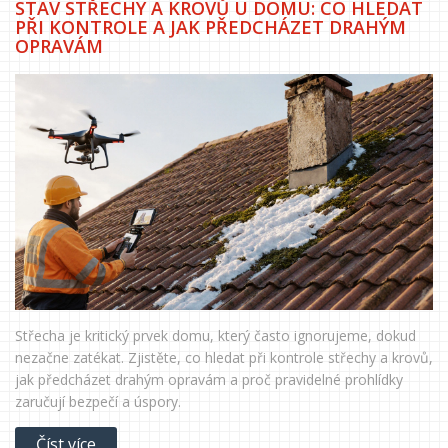
STAV STŘECHY A KROVŮ U DOMU: CO HLEDAT
PŘI KONTROLE A JAK PŘEDCHÁZET DRAHÝM
OPRAVÁM
Střecha je kritický prvek domu, který často ignorujeme, dokud
nezačne zatékat. Zjistěte, co hledat při kontrole střechy a krovů,
jak předcházet drahým opravám a proč pravidelné prohlídky
zaručují bezpečí a úspory.
Číst více