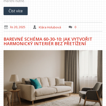
měření nutné.
Číst více
lis 20, 2025
Klára Holubová
0
BAREVNÉ SCHÉMA 60-30-10: JAK VYTVOŘIT
HARMONICKÝ INTERIÉR BEZ PŘETÍŽENÍ