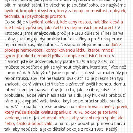
pěti minutách stání. To všechno je součástí toho, co nazýváme
bydlení
,
komplexní systém, který zahrnuje nemovitost, nábytek,
techniku a i psychologii prostoru
.
Co se děje v
bydlení
,
oblasti, kde ceny rostou, nabídka klesá a
lidé hledají způsoby, jak ušetřit i v nejmenších prostorech
? V
listopadu jsme analyzovali, proč je PENB důležitější než barva
stěny, jak funguje dynamický tarif elektřiny a proč rekuperace
tepla není luxus, ale nutnost. Nezapomněli jsme ani na
daň z
prodeje nemovitosti
,
komplikovanou látku, kterou mnozí
ignorují, dokud neobdrží příkaz k doplacení tisíců korun
. V
článcích jste se dozvěděli, kdy platíte 15 % a kdy 23 %, co
můžete odpočítat a jak se vyhnout chybám, které stojí více než
samotná daň. A když už jsme u peněz – jak vybírat materiály pro
rekonstrukci, aby jste nezaplatili dvakrát? To je přesně ten typ
znalosti, která vám ušetří tisíce a zároveň zvýší hodnotu domu.
Interiér není jen barva stěny. Je to to, jak se cítíte, když se
probudíte, jak se vám hladí záda na židli, jaký hluk vás probouzí
ráno a jak vypadá vaše lavice, když se po práci snažíte sundat
boty. V listopadu jsme se podívali na
zatemňovací závěsy
,
prvek,
který může zlepšit kvalitu spánku o 70 %, pokud je správně
zvolený
, na to, jak
zónovat ložnici
,
aby se v ní nejen spalo, ale i
četlo, šatilo a odpočívalo
, a na to, jak použít purpurovou barvu
tak, aby nepůsobila jako dětská pokoje z roku 1995. Každý