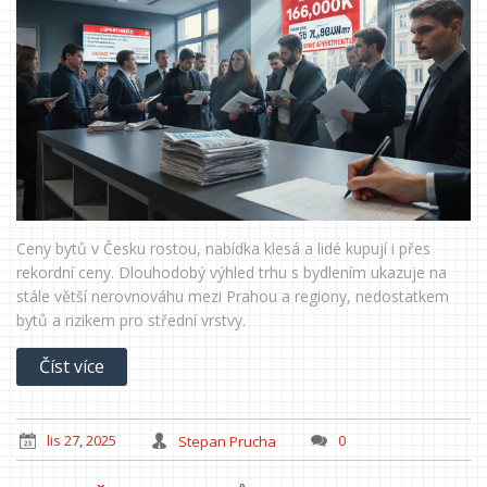
Ceny bytů v Česku rostou, nabídka klesá a lidé kupují i přes
rekordní ceny. Dlouhodobý výhled trhu s bydlením ukazuje na
stále větší nerovnováhu mezi Prahou a regiony, nedostatkem
bytů a rizikem pro střední vrstvy.
Číst více
lis 27, 2025
Stepan Prucha
0