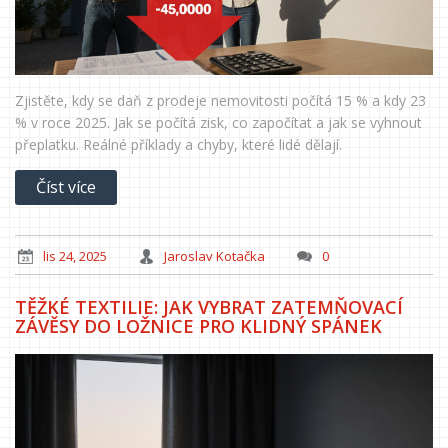
Zjistěte, kdy se daň z prodeje nemovitosti počítá 15 % a kdy 23
% v roce 2025. Jak se počítá zisk, co započítat a jak se vyhnout
přeplatku. Reálné příklady a chyby, které lidé dělají.
Číst více
lis 24, 2025
Jaroslav Kotačka
0
TĚŽKÉ TEXTILIE: JAK VYBRAT ZATEMŇOVACÍ
ZÁVĚSY DO LOŽNICE PRO KLIDNÝ SPÁNEK