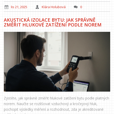
lis 21, 2025
Klára Holubová
0
AKUSTICKÁ IZOLACE BYTU: JAK SPRÁVNĚ
ZMĚŘIT HLUKOVÉ ZATÍŽENÍ PODLE NOREM
Zjistěte, jak správně změřit hlukové zatížení bytu podle platných
norem. Naučte se rozlišovat vzduchový a kročejový hluk,
pochopit výsledky měření a rozhodnout, zda je akreditované