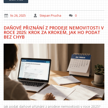
lis 26, 2025
Stepan Prucha
0
DAŇOVÉ PŘIZNÁNÍ Z PRODEJE NEMOVITOSTI V
ROCE 2025: KROK ZA KROKEM, JAK HO PODAT
BEZ CHYB
Jak podat daňové přiznání z prodeje nemovitosti v roce 2025?