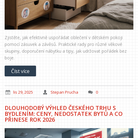
Zjistěte, jak efektivně uspořádat oblečení v dětském pokoji
pomocí zásuvek a závěsů. Praktické rady pro různé věkové
skupiny, doporučení nábytku a tipy, jak udržovat pořádek bez
boje.
Číst více
lis 29, 2025
Stepan Prucha
0
DLOUHODOBÝ VÝHLED ČESKÉHO TRHU S
BYDLENÍM: CENY, NEDOSTATEK BYTŮ A CO
PŘINESE ROK 2026