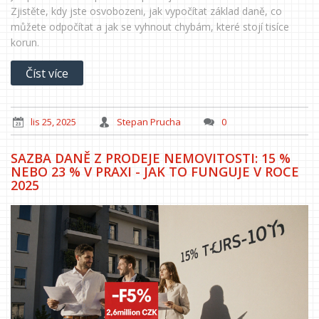
Zjistěte, kdy jste osvobozeni, jak vypočítat základ daně, co
můžete odpočítat a jak se vyhnout chybám, které stojí tisíce
korun.
Číst více
lis 25, 2025
Stepan Prucha
0
SAZBA DANĚ Z PRODEJE NEMOVITOSTI: 15 %
NEBO 23 % V PRAXI - JAK TO FUNGUJE V ROCE
2025