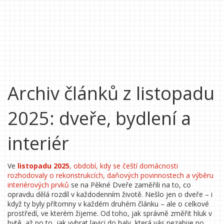
Archiv článků z listopadu
2025: dveře, bydlení a
interiér
Ve
listopadu 2025
,
období, kdy se čeští domácnosti
rozhodovaly o rekonstrukcích, daňových povinnostech a výběru
interiérových prvků
se na Pěkné Dveře zaměřili na to, co
opravdu dělá rozdíl v každodenním životě. Nešlo jen o dveře – i
když ty byly přítomny v každém druhém článku – ale o celkové
prostředí, ve kterém žijeme. Od toho, jak správně změřit hluk v
bytě, až po to, jak vybrat lavici do haly, která vás nezabije po