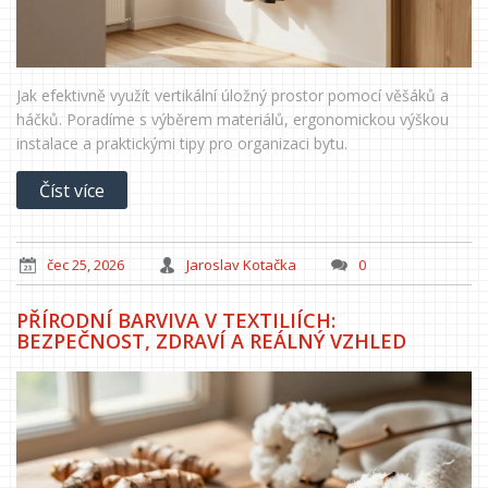
Jak efektivně využít vertikální úložný prostor pomocí věšáků a
háčků. Poradíme s výběrem materiálů, ergonomickou výškou
instalace a praktickými tipy pro organizaci bytu.
Číst více
čec 25, 2026
Jaroslav Kotačka
0
PŘÍRODNÍ BARVIVA V TEXTILIÍCH:
BEZPEČNOST, ZDRAVÍ A REÁLNÝ VZHLED