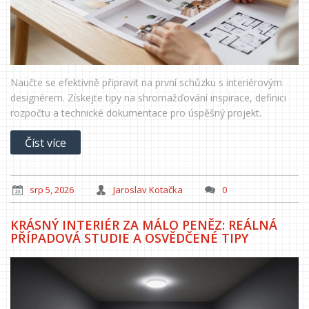
Naučte se efektivně připravit na první schůzku s interiérovým
designérem. Získejte tipy na shromažďování inspirace, definici
rozpočtu a technické dokumentace pro úspěšný projekt.
Číst více
srp 5, 2026
Jaroslav Kotačka
0
KRÁSNÝ INTERIÉR ZA MÁLO PENĚZ: REÁLNÁ
PŘÍPADOVÁ STUDIE A OSVĚDČENÉ TIPY