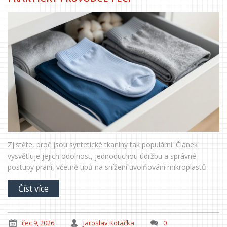
Zjistěte, proč jsou syntetické tkaniny tak populární. Článek
vysvětluje jejich odolnost, jednoduchou údržbu a správné
postupy praní, včetně tipů na snížení uvolňování mikroplastů.
Číst více
čec 9, 2026
Jaroslav Kotačka
0