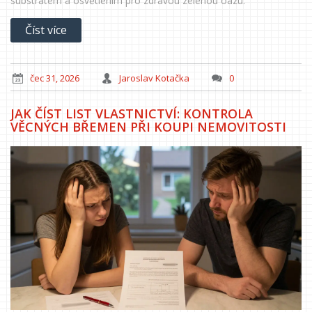
substrátem a osvětlením pro zdravou zelenou oázu.
Číst více
čec 31, 2026
Jaroslav Kotačka
0
JAK ČÍST LIST VLASTNICTVÍ: KONTROLA
VĚCNÝCH BŘEMEN PŘI KOUPI NEMOVITOSTI