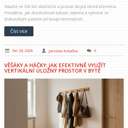
Naučte se číst list vlastnictví a poznat skrytá věcná břemena.
Poradíme, jak zkontrolovat katastr zdarma a vyhnout se
drahouškým pastem při koupi nemovitosti.
Číst více
čec 28, 2026
Jaroslav Kotačka
0
VĚŠÁKY A HÁČKY: JAK EFEKTIVNĚ VYUŽÍT
VERTIKÁLNÍ ÚLOŽNÝ PROSTOR V BYTĚ