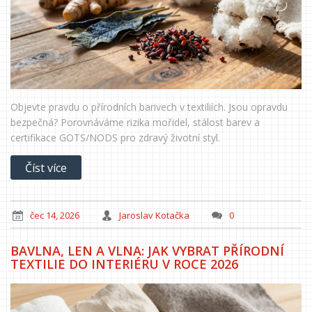
Objevte pravdu o přírodních barivech v textiliích. Jsou opravdu
bezpečná? Porovnáváme rizika mořidel, stálost barev a
certifikace GOTS/NODS pro zdravý životní styl.
Číst více
čec 14, 2026
Jaroslav Kotačka
0
BAVLNA, LEN A VLNA: JAK VYBRAT PŘÍRODNÍ
TEXTILIE DO INTERIÉRU V ROCE 2026