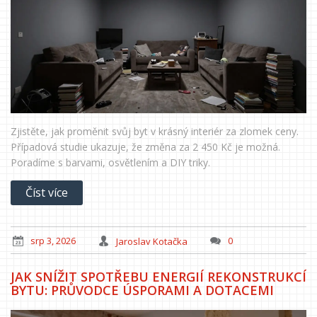
Zjistěte, jak proměnit svůj byt v krásný interiér za zlomek ceny.
Případová studie ukazuje, že změna za 2 450 Kč je možná.
Poradíme s barvami, osvětlením a DIY triky.
Číst více
srp 3, 2026
Jaroslav Kotačka
0
JAK SNÍŽIT SPOTŘEBU ENERGIÍ REKONSTRUKCÍ
BYTU: PRŮVODCE ÚSPORAMI A DOTACEMI