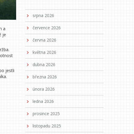
srpna 2026
července 2026
n a
ž je
června 2026
ržba.
května 2026
votnost
dubna 2026
o jestli
íka.
března 2026
února 2026
ledna 2026
prosince 2025
listopadu 2025