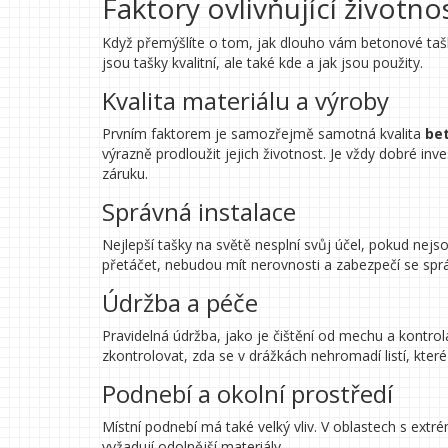
Faktory ovlivňující životno
Když přemýšlíte o tom, jak dlouho vám betonové tašky 
jsou tašky kvalitní, ale také kde a jak jsou použity.
Kvalita materiálu a výroby
Prvním faktorem je samozřejmě samotná kvalita
be
výrazně prodloužit jejich životnost. Je vždy dobré inv
záruku.
Správná instalace
Nejlepší tašky na světě nesplní svůj účel, pokud nej
přetáčet, nebudou mít nerovnosti a zabezpečí se spr
Údržba a péče
Pravidelná údržba, jako je čištění od mechu a kontrol
zkontrolovat, zda se v drážkách nehromadí listí, kter
Podnebí a okolní prostředí
Místní podnebí má také velký vliv. V oblastech s ext
vyžadují odolnější materiály.