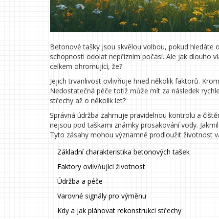
Betonové tašky jsou skvělou volbou, pokud hledáte 
schopnosti odolat nepřízním počasí. Ale jak dlouho vl
celkem ohromující, že?
Jejich trvanlivost ovlivňuje hned několik faktorů. Kro
Nedostatečná péče totiž může mít za následek rychlej
střechy až o několik let?
Správná údržba zahrnuje pravidelnou kontrolu a čiště
nejsou pod taškami známky prosakování vody. Jakmile
Tyto zásahy mohou významně prodloužit životnost va
Základní charakteristika betonových tašek
Faktory ovlivňující životnost
Údržba a péče
Varovné signály pro výměnu
Kdy a jak plánovat rekonstrukci střechy