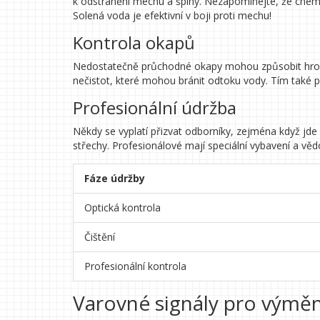
k odstranění mechu a špíny. Nezapomínejte, že chemi
Solená voda je efektivní v boji proti mechu!
Kontrola okapů
Nedostatečně průchodné okapy mohou způsobit hromaděn
nečistot, které mohou bránit odtoku vody. Tím také p
Profesionální údržba
Někdy se vyplatí přizvat odborníky, zejména když jde
střechy. Profesionálové mají speciální vybavení a v
Fáze údržby
Optická kontrola
Čištění
Profesionální kontrola
Varovné signály pro výmě