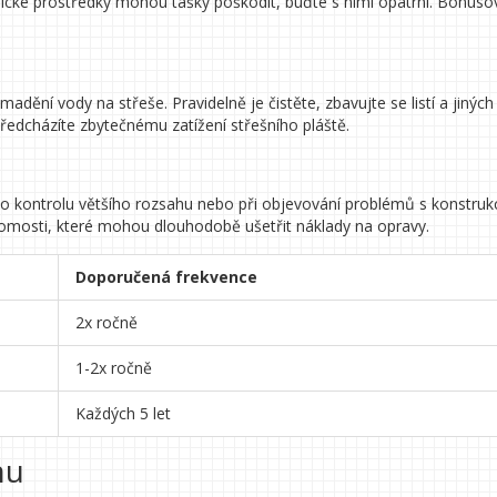
cké prostředky mohou tašky poškodit, buďte s nimi opatrní. Bonusov
í vody na střeše. Pravidelně je čistěte, zbavujte se listí a jiných
ředcházíte zbytečnému zatížení střešního pláště.
 o kontrolu většího rozsahu nebo při objevování problémů s konstruk
ědomosti, které mohou dlouhodobě ušetřit náklady na opravy.
Doporučená frekvence
2x ročně
1-2x ročně
Každých 5 let
nu