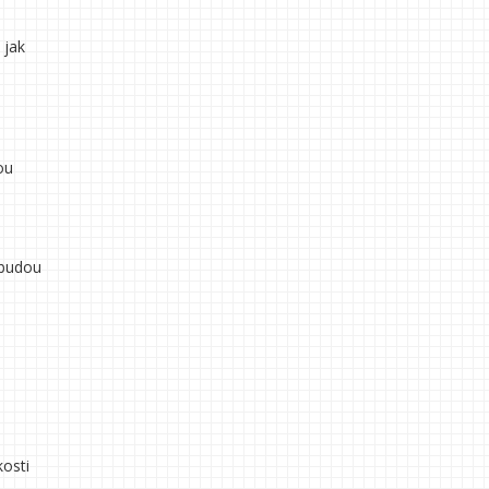
 jak
ou
ebudou
kosti