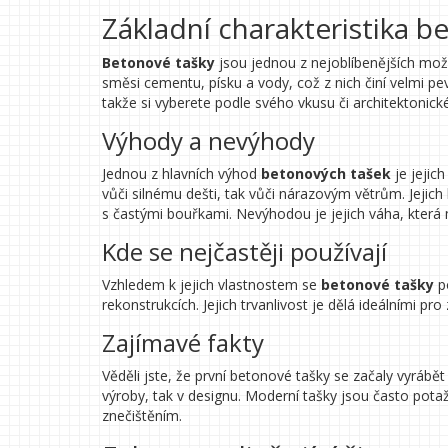
Základní charakteristika 
Betonové tašky
jsou jednou z nejoblíbenějších možnos
směsi cementu, písku a vody, což z nich činí velmi pe
takže si vyberete podle svého vkusu či architektonic
Výhody a nevýhody
Jednou z hlavních výhod
betonových tašek
je jejic
vůči silnému dešti, tak vůči nárazovým větrům. Jejich
s častými bouřkami. Nevýhodou je jejich váha, která
Kde se nejčastěji používají
Vzhledem k jejich vlastnostem se
betonové tašky
po
rekonstrukcích. Jejich trvanlivost je dělá ideálními p
Zajímavé fakty
Věděli jste, že první betonové tašky se začaly vyrábět
výroby, tak v designu. Moderní tašky jsou často potaž
znečištěním.