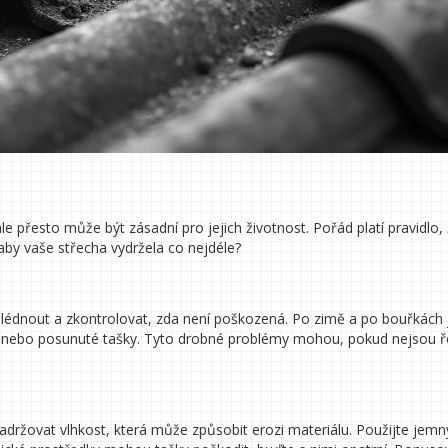
e přesto může být zásadní pro jejich životnost. Pořád platí pravidlo,
 aby vaše střecha vydržela co nejdéle?
lédnout a zkontrolovat, zda není poškozená. Po zimě a po bouřkách 
ny nebo posunuté tašky. Tyto drobné problémy mohou, pokud nejsou ř
adržovat vlhkost, která může způsobit erozi materiálu. Použijte jemn