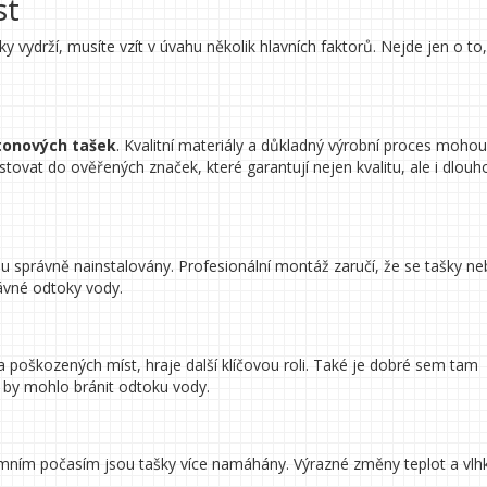
st
vydrží, musíte vzít v úvahu několik hlavních faktorů. Nejde jen o to,
tonových tašek
. Kvalitní materiály a důkladný výrobní proces mohou
estovat do ověřených značek, které garantují nejen kvalitu, ale i dlouh
sou správně nainstalovány. Profesionální montáž zaručí, že se tašky n
ávné odtoky vody.
a poškozených míst, hraje další klíčovou roli. Také je dobré sem tam
é by mohlo bránit odtoku vody.
rémním počasím jsou tašky více namáhány. Výrazné změny teplot a vlh