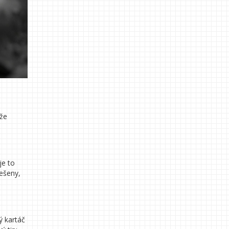
 že
je to
ešeny,
ý kartáč