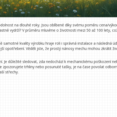
odolnost na dlouhé roky. Jsou oblíbené díky svému poměru cena/výko
astně vydrží? V průměru mluvíme o životnosti mezi 50 až 100 lety, co
mě samotné kvality výrobku hraje roli i správná instalace a následná úd
ší opotřebení. Věděli jste, že prostý nánosy mechu mohou zkrátit ži
ní. Je důležité sledovat, zda nedochází k mechanickému poškození neb
 zpozorujete trhliny nebo posunuté tašky, je na čase povolat odborn
ší střechy.