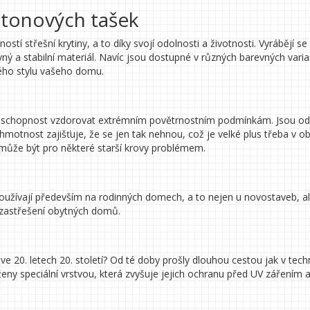
betonových tašek
tí střešní krytiny, a to díky svojí odolnosti a životnosti. Vyrábějí se
vný a stabilní materiál. Navíc jsou dostupné v různých barevných vari
kého stylu vašeho domu.
h schopnost vzdorovat extrémním povětrnostním podmínkám. Jsou od
 hmotnost zajišťuje, že se jen tak nehnou, což je velké plus třeba v o
 může být pro některé starší krovy problémem.
užívají především na rodinných domech, a to nejen u novostaveb, ale
ro zastřešení obytných domů.
 ve 20. letech 20. století? Od té doby prošly dlouhou cestou jak v tech
eny speciální vrstvou, která zvyšuje jejich ochranu před UV zářením 