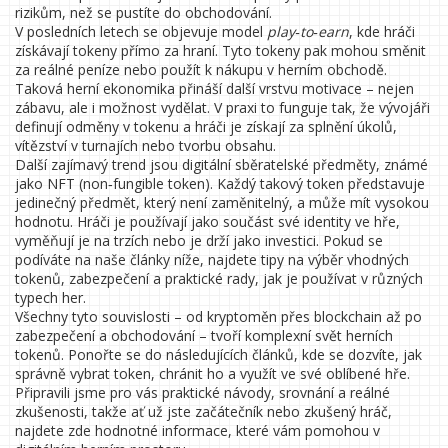
rizikům, než se pustíte do obchodování.
V posledních letech se objevuje model
play‑to‑earn
, kde hráči
získávají tokeny přímo za hraní. Tyto tokeny pak mohou směnit
za reálné peníze nebo použít k nákupu v herním obchodě.
Taková herní ekonomika přináší další vrstvu motivace – nejen
zábavu, ale i možnost vydělat. V praxi to funguje tak, že vývojáři
definují odměny v tokenu a hráči je získají za splnění úkolů,
vítězství v turnajích nebo tvorbu obsahu.
Další zajímavý trend jsou digitální sběratelské předměty, známé
jako NFT (non‑fungible token). Každý takový token představuje
jedinečný předmět, který není zaměnitelný, a může mít vysokou
hodnotu. Hráči je používají jako součást své identity ve hře,
vyměňují je na trzích nebo je drží jako investici. Pokud se
podíváte na naše články níže, najdete tipy na výběr vhodných
tokenů, zabezpečení a praktické rady, jak je používat v různých
typech her.
Všechny tyto souvislosti – od kryptoměn přes blockchain až po
zabezpečení a obchodování – tvoří komplexní svět herních
tokenů. Ponořte se do následujících článků, kde se dozvíte, jak
správně vybrat token, chránit ho a využít ve své oblíbené hře.
Připravili jsme pro vás praktické návody, srovnání a reálné
zkušenosti, takže ať už jste začátečník nebo zkušený hráč,
najdete zde hodnotné informace, které vám pomohou v