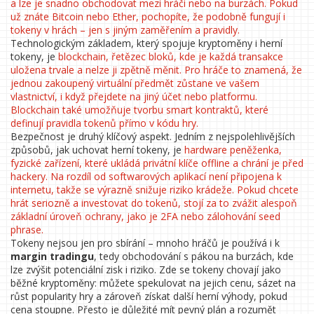
a lze je snadno obchodovat mezi hráči nebo na burzách. Pokud
už znáte Bitcoin nebo Ether, pochopíte, že podobně fungují i
tokeny v hrách – jen s jiným zaměřením a pravidly.
Technologickým základem, který spojuje kryptoměny i herní
tokeny, je
blockchain
,
řetězec bloků, kde je každá transakce
uložena trvale a nelze ji zpětně měnit
. Pro hráče to znamená, že
jednou zakoupený virtuální předmět zůstane ve vašem
vlastnictví, i když přejdete na jiný účet nebo platformu.
Blockchain také umožňuje tvorbu smart kontraktů, které
definují pravidla tokenů přímo v kódu hry.
Bezpečnost je druhý klíčový aspekt. Jedním z nejspolehlivějších
způsobů, jak uchovat herní tokeny, je
hardware peněženka
,
fyzické zařízení, které ukládá privátní klíče offline a chrání je před
hackery
. Na rozdíl od softwarových aplikací není připojena k
internetu, takže se výrazně snižuje riziko krádeže. Pokud chcete
hrát seriozně a investovat do tokenů, stojí za to zvážit alespoň
základní úroveň ochrany, jako je 2FA nebo zálohování seed
phrase.
Tokeny nejsou jen pro sbírání – mnoho hráčů je používá i k
margin tradingu
, tedy obchodování s pákou na burzách, kde
lze zvýšit potenciální zisk i riziko. Zde se tokeny chovají jako
běžné kryptoměny: můžete spekulovat na jejich cenu, sázet na
růst popularity hry a zároveň získat další herní výhody, pokud
cena stoupne. Přesto je důležité mít pevný plán a rozumět