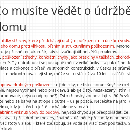
Co musíte vědět o údržb
 domu
ohlídky střechy, které předcházejí drahým poškozením a únikům vody
ašeho domu proti vlhkosti, plísním a strukturálním poškozením.
Mnoho l
o je přesně ten okamžik, kdy se začínají dít největší problémy.
o,
poškození střechy
,
konkrétní chyby jako praskliny v taškách, zkoro
í země. Tyto drobnosti se postupně mění v velké úniky – a pak už nejd
zolace a dokonce o plíseň ve stropních konstrukcích. V Česku se prům
ste nekontrolovali její stav, může se to stát už za 10 let – zvlášť u s
 a oprava drobných poškození
stojí desítky, ne tisíce korun. Když se ro
elé, nejsou vytrhané nebo prasklé?),
žlab
(je čistý, nezakázaný listím,
orodované, nejsou odpojené?). Tyto tři prvky zodpovídají za 90 % vš
utě nebo se barva na stropě žloutne – už je pozdě. Nečekáte na jaro. 
mu, kdy je střecha ještě suchá, ale nezamrzlá.
abránit vniknutí vody do budovy
, největší chybou je předpokládat, že
dostávat i přes drobné mezery, špatně zatěsněné přechody nebo nev
ečistoty v žlabu – které způsobují, že voda se vrací zpět pod tašky. S
o krytu.