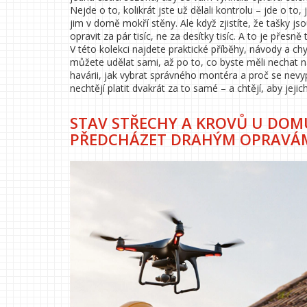
Nejde o to, kolikrát jste už dělali kontrolu – jde o to, j
jim v domě mokří stěny. Ale když zjistíte, že tašky j
opravit za pár tisíc, ne za desítky tisíc. A to je přesně
V této kolekci najdete praktické příběhy, návody a chyb
můžete udělat sami, až po to, co byste měli nechat 
havárii, jak vybrat správného montéra a proč se nevyp
nechtějí platit dvakrát za to samé – a chtějí, aby jejic
STAV STŘECHY A KROVŮ U DOMU
PŘEDCHÁZET DRAHÝM OPRAVÁ