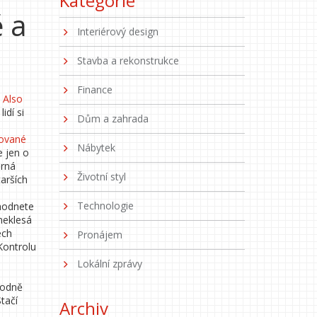
Kategorie
ě a
Interiérový design
Stavba a rekonstrukce
Finance
. Also
idí si
Dům a zahrada
dované
Nábytek
e jen o
ěrná
Životní styl
tarších
Technologie
zhodnete
 neklesá
ech
Pronájem
Kontrolu
Lokální zprávy
hodně
tačí
Archiv