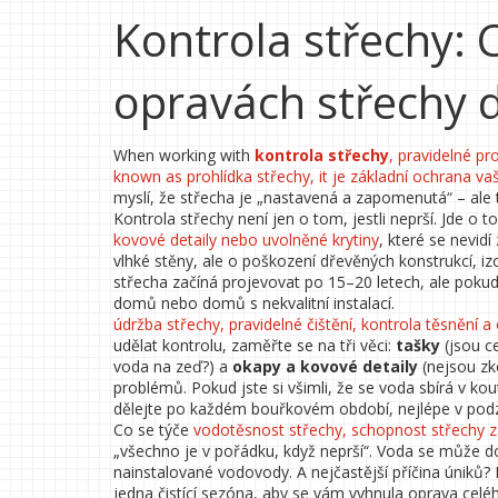
Kontrola střechy: 
opravách střechy
When working with
kontrola střechy
,
pravidelné pr
known as
prohlídka střechy
, it je základní ochrana v
myslí, že střecha je „nastavená a zapomenutá“ – ale t
Kontrola střechy není jen o tom, jestli neprší. Jde o t
kovové detaily nebo uvolněné krytiny
, které se nevid
vlhké stěny, ale o poškození dřevěných konstrukcí, i
střecha začíná projevovat po 15–20 letech, ale pokud j
domů nebo domů s nekvalitní instalací.
údržba střechy
,
pravidelné čištění, kontrola těsnění
udělat kontrolu, zaměřte se na tři věci:
tašky
(jsou c
voda na zeď?) a
okapy a kovové detaily
(nejsou zk
problémů. Pokud jste si všimli, že se voda sbírá v ko
dělejte po každém bouřkovém období, nejlépe v podzi
Co se týče
vodotěsnost střechy
,
schopnost střechy z
„všechno je v pořádku, když neprší“. Voda se může 
nainstalované vodovody. A nejčastější příčina úniků? N
jedna čistící sezóna, aby se vám vyhnula oprava celéh