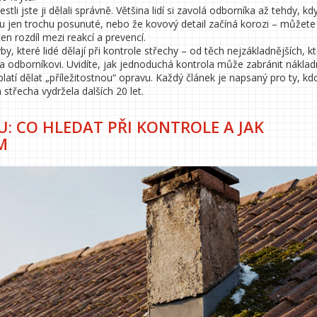
estli jste ji dělali správně. Většina lidí si zavolá odborníka až tehdy, kd
sou jen trochu posunuté, nebo že kovový detail začíná korozi – můžete
 ten rozdíl mezi reakcí a prevencí.
y, které lidé dělají při kontrole střechy – od těch nejzákladnějších, k
na odborníkovi. Uvidíte, jak jednoduchá kontrola může zabránit nákl
latí dělat „příležitostnou“ opravu. Každý článek je napsaný pro ty, kd
h střecha vydržela dalších 20 let.
: CO HLEDAT PŘI KONTROLE A JAK
M