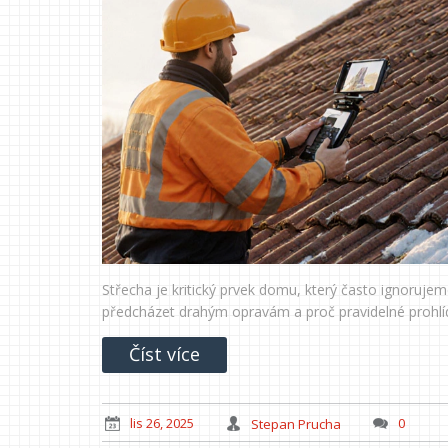
Střecha je kritický prvek domu, který často ignorujem
předcházet drahým opravám a proč pravidelné prohlíd
Číst více
lis 26, 2025
Stepan Prucha
0