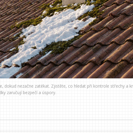
e, dokud nezačne zatékat. Zjistěte, co hledat při kontrole střechy a k
ky zaručují bezpečí a úspory.