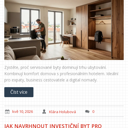
Zjistěte, proč servisované byty dominují trhu ubytování.
Kombinují komfort domova s profesionálním hotelem. Ideální
pro expaty, business cestovatele a digital nomady.
Číst více
kvě 10, 2026
Klára Holubová
0
JAK NAVRHNOUT INVESTIČNÍ BYT PRO