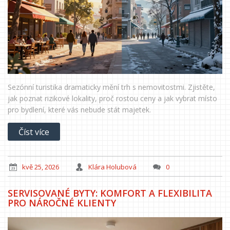
Sezónní turistika dramaticky mění trh s nemovitostmi. Zjistěte,
jak poznat rizikové lokality, proč rostou ceny a jak vybrat místo
pro bydlení, které vás nebude stát majetek.
Číst více
kvě 25, 2026
Klára Holubová
0
SERVISOVANÉ BYTY: KOMFORT A FLEXIBILITA
PRO NÁROČNÉ KLIENTY