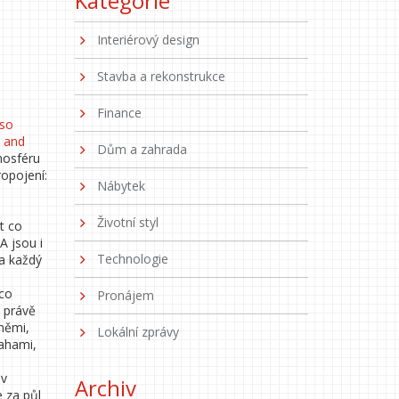
Kategorie
Interiérový design
Stavba a rekonstrukce
Finance
lso
, and
Dům a zahrada
mosféru
ropojení:
Nábytek
Životní styl
t co
A jsou i
Technologie
a každý
ěco
Pronájem
A právě
íněmi,
Lokální zprávy
ahami,
 v
Archiv
e za půl