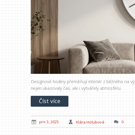
Designové hodiny přeměňují interiér z běžného na výji
nejen ukazovaly čas, ale i vytvářely atmosféru.
Číst více
pro 3, 2025
Klára Holubová
0