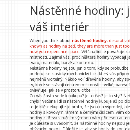
Nástěnné hodiny: j
váš interiér
When you think about
nástěnné hodiny
,
dekorativní
known as
hodiny na zeď
, they are more than just too
how you experience space.
Většina lidí je považuje 
místnosti. Zajímá vás, proč některé hodiny vypadají j
tvaru, materiálu, barvě a kontextu.
Nástěnné hodiny nejsou jen o tom, kdy se probudíte 
preferujete klasický mechanický tick, který vás připomí
nejméně viditelný. Někdo volí dřevěné hodiny, aby spoji
ty, které se stávají centrem místnosti – velké, bare
ovlivňuje, jak se v prostoru cítíte.
Co vás často vede k nákupu? Je to čas? Je to styl? Ne
chybí? Většina lidí si nástěnné hodiny kupuje až po dl
to je klíč: nekupujte je proto, že jsou na výprodeji, 
hodiny s kovovým rámem a černými číslicemi vám do
hodiny z dřeva s ručním výrobou vám přinesou autenti
Je důležité si uvědomit, že nástěnné hodiny nejsou je
obývacím pokoji. Důležité je, aby se hodily do kontext