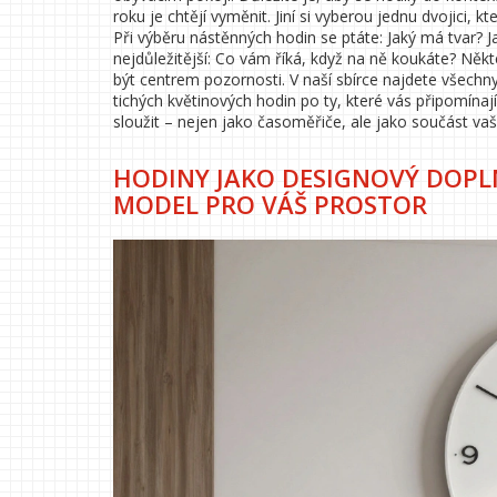
roku je chtějí vyměnit. Jiní si vyberou jednu dvojici, 
Při výběru nástěnných hodin se ptáte: Jaký má tvar? 
nejdůležitější: Co vám říká, když na ně koukáte? Někter
být centrem pozornosti. V naší sbírce najdete všechny
tichých květinových hodin po ty, které vás připomínaj
sloužit – nejen jako časoměřiče, ale jako součást v
HODINY JAKO DESIGNOVÝ DOPLN
MODEL PRO VÁŠ PROSTOR