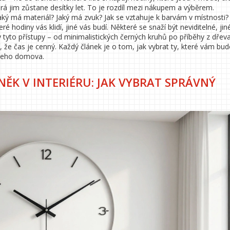
která jim zůstane desítky let. To je rozdíl mezi nákupem a výběrem.
Jaký má materiál? Jaký má zvuk? Jak se vztahuje k barvám v místnosti?
é hodiny vás klidí, jiné vás budí. Některé se snaží být neviditelné, jiné
 tyto přístupy – od minimalistických černých kruhů po příběhy z dřev
í, že čas je cenný. Každý článek je o tom, jak vybrat ty, které vám bu
ašeho domova.
ĚK V INTERIÉRU: JAK VYBRAT SPRÁVNÝ