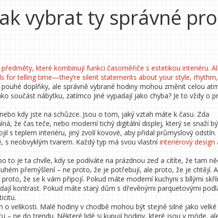
ak vybrat ty správné pro
 předměty, které kombinují funkci časoměřiče s estetikou interiéru
. A
ls for telling time—they’re silent statements about your style, rhythm
za pouhé doplňky, ale správně vybrané hodiny mohou změnit celou at
ako součást nábytku, zatímco jiné vypadají jako chyba? Je to vždy o p
nebo kdy jste na schůzce. Jsou o tom, jaký vztah máte k času. Zda
ná, že čas teče, nebo moderní tichý digitální displej, který se snaží bý
l s teplem interiéru, jiný zvolí kovové, aby přidal průmyslový odstín. 
vné, s neobvyklým tvarem. Každý typ má svou vlastní
interiérový design
bo to je ta chvíle, kdy se podíváte na prázdnou zeď a cítíte, že tam n
ouhém přemýšlení – ne proto, že je potřebují, ale proto, že je chtějí. 
ale proto, že se k vám připojí. Pokud máte moderní kuchyni s bílými skř
dají kontrast. Pokud máte starý dům s dřevěnými parquetovými podl
citu.
n o velikosti. Malé hodiny v chodbě mohou být stejně silné jako velké
u – ne do trendu. Některé lidé si kupují hodiny, které jsou v móde, al