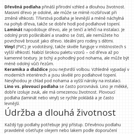
Dřevěná podlaha
přináší přírodní vzhled a dlouhou životnost.
Masivní dřevo je odolné, ale může se mírně rozšiřovat při
změně vlhkosti. Třívrstvá podlaha je levnější a méně náchylná
na pohyb dřeva, takže se dobře hodí pod podlahové topení.
Laminát
napodobuje dřevo, ale je tenčí a lehčí na instalaci. Je
odolný proti poškrábání a snadno se čistí, ale nemůžete ho
povrchově brousit jako dřevo. Ideální pro rodiny s dětmi.
Vinyl
(PVC) je vodotěsný, takže skvěle funguje v místnostech s
vyšší vlhkostí. Nabízí širokou paletu vzorů – od dřeva až po
kamenné textury. Je tichý a pohodlný pod nohama, ale může být
méně odolný vůči řezům.
Keramika a dlaždice
jsou nejtvrdší volbou. Vzhledně vypadají v
moderních interiérech a jsou skvělé pro podlahové topení.
Nevýhodou je chlad pod nohama a vyšší nároky na instalaci.
Lino vs. plovoucí podlaha
se často porovnává. Lino je měkké,
dobře izoluje zvuk, ale má omezenou životnost. Plovoucí
podlaha (laminát nebo vinyl) se rychle pokládá a je často
levnější.
Údržba a dlouhá životnost
Každý typ podlahy potřebuje jiný přístup. Dřevěnou podlahu
pravidelně ošetřujte olejem nebo lakem podle doporučení