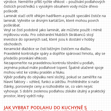
výrobce. Neměňte příliš rychle vlhkost – používání podlahových
čistících prostředků s vysokým obsahem vody může dřevo
poškodit.
Laminát stačí otřít vlhkým hadříkem a použít speciální čističe na
laminát. Vyhněte se drsným kartáčům, které mohou povrch
poškrábat.
Vinyl se čistí podobně jako laminát, ale můžete použít i mírně
mýdlovou vodu. Pro odstranění hlubších škrábanců stojí
investice do opravných sad, které jsou k dostání v hobby
obchodech.
Keramické dlaždice se čistí běžným čističem na dlažbu.
Pravidelně kontrolujte spáry a doplňte spárovací hmotu, aby se
předešlo pronikání vlhkosti.
Nezapomeňte na pravidelnou kontrolu těsnění u podlah,
zejména pokud máte podlahové topení. Špatně utažené spoje
mohou vést ke vzniku prasklin a hluku.
Výběr podlahy do obýváku není složitý, pokud se zaměříte na
hlavní faktory – vzhled, funkci a údržbu. Prohlédněte si naše
články, porovnejte ceny a rozhodněte se, co vám nejvíc
vyhovuje. S dobře zvolenou podlahou získáte útulný a praktický
prostor, který vydrží roky.
JAK VYBRAT PODLAHU DO KUCHYNĚ S