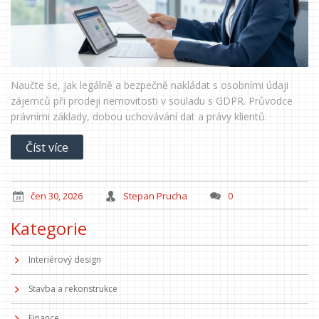
Naučte se, jak legálně a bezpečně nakládat s osobními údaji
zájemců při prodeji nemovitosti v souladu s GDPR. Průvodce
právními základy, dobou uchovávání dat a právy klientů.
Číst více
čen 30, 2026
Stepan Prucha
0
Kategorie
Interiérový design
Stavba a rekonstrukce
Finance