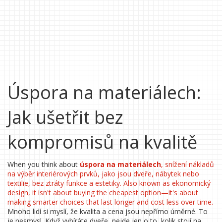
Úspora na materiálech:
Jak ušetřit bez
kompromisů na kvalitě
When you think about
úspora na materiálech
,
snížení nákladů
na výběr interiérových prvků, jako jsou dveře, nábytek nebo
textilie, bez ztráty funkce a estetiky
. Also known as
ekonomický
design
, it isn't about buying the cheapest option—it's about
making smarter choices that last longer and cost less over time.
Mnoho lidí si myslí, že kvalita a cena jsou nepřímo úměrné. To
je nesmysl. Když vybíráte dveře, nejde jen o to, kolik stojí na