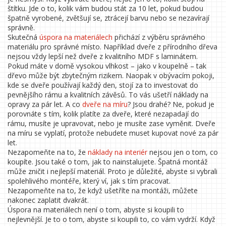
štítku. Jde o to, kolik vám budou stát za 10 let, pokud budou
špatně vyrobené, zvětšují se, ztrácejí barvu nebo se nezavírají
správně.
Skutečná
úspora na materiálech
přichází z výběru správného
materiálu pro správné místo. Například dveře z přírodního dřeva
nejsou vždy lepší než dveře z kvalitního MDF s laminátem.
Pokud máte v domě vysokou vlhkost – jako v koupelně – tak
dřevo může být zbytečným rizikem. Naopak v obývacím pokoji,
kde se dveře používají každý den, stojí za to investovat do
pevnějšího rámu a kvalitních závěsů. To vás ušetří náklady na
opravy za pár let. A co
dveře na míru
? Jsou drahé? Ne, pokud je
porovnáte s tím, kolik platíte za dveře, které nezapadají do
rámu, musíte je upravovat, nebo je musíte zase vyměnit. Dveře
na míru se vyplatí, protože nebudete muset kupovat nové za pár
let.
Nezapomeňte na to, že
náklady na interiér
nejsou jen o tom, co
koupíte. Jsou také o tom, jak to nainstalujete. Špatná montáž
může zničit i nejlepší materiál. Proto je důležité, abyste si vybrali
spolehlivého montéře, který ví, jak s tím pracovat.
Nezapomeňte na to, že když ušetříte na montáži, můžete
nakonec zaplatit dvakrát.
Úspora na materiálech není o tom, abyste si koupili to
nejlevnější. Je to o tom, abyste si koupili to, co vám vydrží. Když