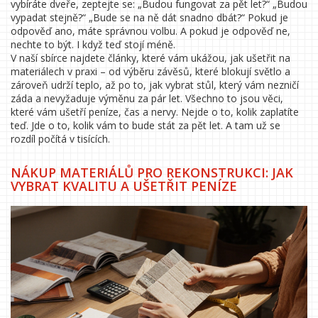
vybíráte dveře, zeptejte se: „Budou fungovat za pět let?“ „Budou
vypadat stejně?“ „Bude se na ně dát snadno dbát?“ Pokud je
odpověď ano, máte správnou volbu. A pokud je odpověď ne,
nechte to být. I když teď stojí méně.
V naší sbírce najdete články, které vám ukážou, jak ušetřit na
materiálech v praxi – od výběru závěsů, které blokují světlo a
zároveň udrží teplo, až po to, jak vybrat stůl, který vám nezničí
záda a nevyžaduje výměnu za pár let. Všechno to jsou věci,
které vám ušetří peníze, čas a nervy. Nejde o to, kolik zaplatíte
teď. Jde o to, kolik vám to bude stát za pět let. A tam už se
rozdíl počítá v tisících.
NÁKUP MATERIÁLŮ PRO REKONSTRUKCI: JAK
VYBRAT KVALITU A UŠETŘIT PENÍZE