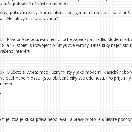
zaručit pohodlné užívání po mnoho let.
kliky, jelikož musí být kompatibilní s designem a funkčností zárubní. 
ají. Ale jak vybrat tu správnou?
věku. Původně se používaly jednoduché západky a madla. Moderní kliky,
18. a 19. století s rozvojem průmyslové výroby. Dnes kliky nejen slo
vašeho interiéru.
lik. Můžete si vybrat mezi různými styly jako moderní, klasický nebo v
ové oceli nebo mosazi, jsou oblíbené díky své odolnosti. Pro příjemný
vrchem.
m.
em je, zda je
klika
pravá nebo levá - a právě proto je důležité pochop