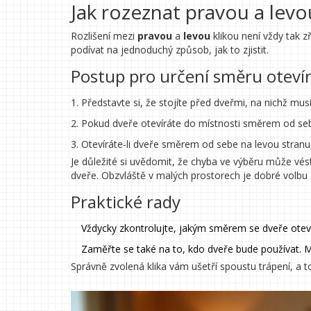
Jak rozeznat pravou a levo
Rozlišení mezi
pravou
a
levou
klikou není vždy tak 
podívat na jednoduchý způsob, jak to zjistit.
Postup pro určení směru oteví
Představte si, že stojíte před dveřmi, na nichž musí
Pokud dveře otevíráte do místnosti směrem od seb
Otevíráte-li dveře směrem od sebe na levou stranu,
Je důležité si uvědomit, že chyba ve výběru může vés
dveře. Obzvláště v malých prostorech je dobré volbu
Praktické rady
Vždycky zkontrolujte, jakým směrem se dveře oteví
Zaměřte se také na to, kdo dveře bude používat. M
Správně zvolená klika vám ušetří spoustu trápení, a t