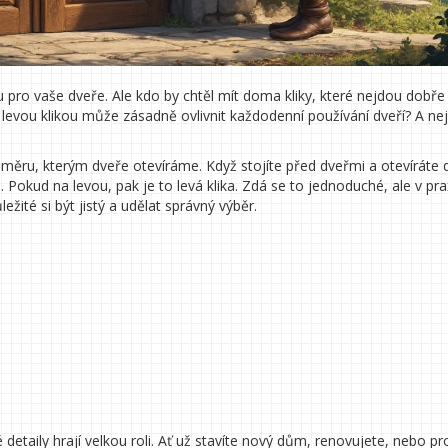
u pro vaše dveře. Ale kdo by chtěl mít doma kliky, které nejdou dobře
 levou klikou může zásadně ovlivnit každodenní používání dveří? A nej
 směru, kterým dveře otevíráme. Když stojíte před dveřmi a otevíráte 
Pokud na levou, pak je to levá klika. Zdá se to jednoduché, ale v pra
žité si být jistý a udělat správný výběr.
 detaily hrají velkou roli. Ať už stavíte nový dům, renovujete, nebo pr