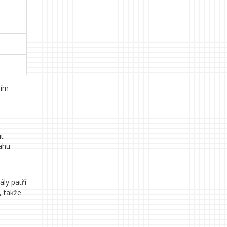
ním
it
ahu.
ály patří
, takže