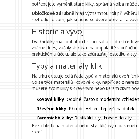
potřebujete vyměnit staré kliky, správná volba může 
Obložkové zárubně
hrají významnou roli při výběru 
rozhodují o tom, jak snadno se dveře otevírají a zavír
Historie a vývoj
Dveřní kliky mají bohatou historii sahající do středo
známe dnes, začaly získávat na popularitě v průběhu 
praktickému účelu, ale také zdůrazňují estetiku a styl 
Typy a materiály klik
Na trhu existuje celá řada typů a materiálů dveřních k
Co se týče materiálů, kovové kliky, například z nerez
můžete zvolit kliky s dřevěným nebo keramickým po
Kovové kliky:
Odolné, často s moderním vzhlede
Dřevěné kliky:
Přírodní vzhled, teplejší na dotek.
Keramické kliky:
Rustikální styl, krásné detaily.
Bez ohledu na materiál nebo styl, klíčovým parametr
rozdíl.