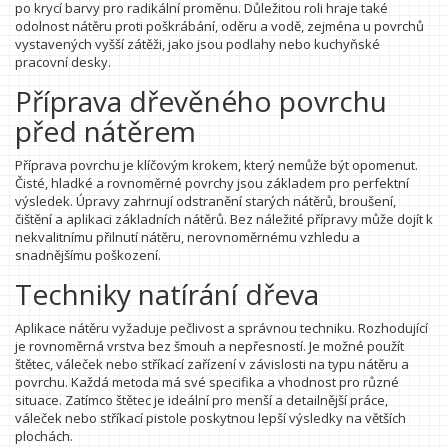
po krycí barvy pro radikální proměnu. Důležitou roli hraje také
odolnost nátěru proti poškrábání, oděru a vodě, zejména u povrchů
vystavených vyšší zátěži, jako jsou podlahy nebo kuchyňské
pracovní desky.
Příprava dřevěného povrchu
před nátěrem
Příprava povrchu je klíčovým krokem, který nemůže být opomenut.
Čisté, hladké a rovnoměrné povrchy jsou základem pro perfektní
výsledek. Úpravy zahrnují odstranění starých nátěrů, broušení,
čištění a aplikaci základních nátěrů. Bez náležité přípravy může dojít k
nekvalitnímu přilnutí nátěru, nerovnoměrnému vzhledu a
snadnějšímu poškození.
Techniky natírání dřeva
Aplikace nátěru vyžaduje pečlivost a správnou techniku. Rozhodující
je rovnoměrná vrstva bez šmouh a nepřesností. Je možné použít
štětec, váleček nebo stříkací zařízení v závislosti na typu nátěru a
povrchu. Každá metoda má své specifika a vhodnost pro různé
situace. Zatímco štětec je ideální pro menší a detailnější práce,
váleček nebo stříkací pistole poskytnou lepší výsledky na větších
plochách.