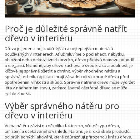
Proč je důležité správně natřít
dřevo v interiéru
Dřevo je jeden z nejtradičnějších a nejteplejších materiálů
používaných v interiérech. Ať už mluvíme o podlahách, nábytku,
obložení nebo dekorativních prvcích, dřevo přidává domovu pohodlí
a eleganci. Nicméně, aby dřevo zachovalo svou krásu a odolnost, je
klíčové jej správně ošetřit a chránit. Výběr vhodného nátěru a
správná technika aplikace hrají zásadní roli v ochraně dřeva před
opotřebením, vlhkostí a škůdci. Správně natřené dřevo může vydržet
léta v nádherném stavu, zatímco špatně ošetřené dřevo se může
rychle zhoršit.
Výběr správného nátěru pro
dřevo v interiéru
Volba nátěru závisí na několika faktorech, včetně typu dřeva,
umístění a očekávaného vzhledu. Na trhu je široká škála produktů,
od průhledných lakování, která zdůrazňují přirozenou krásu dřeva,