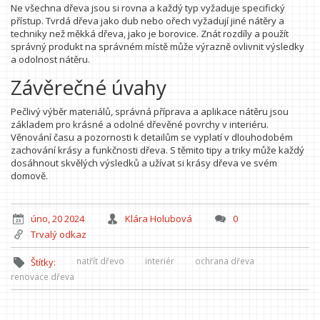
Ne všechna dřeva jsou si rovna a každý typ vyžaduje specifický
přístup. Tvrdá dřeva jako dub nebo ořech vyžadují jiné nátěry a
techniky než měkká dřeva, jako je borovice. Znát rozdíly a použít
správný produkt na správném místě může výrazně ovlivnit výsledky
a odolnost nátěru.
Závěrečné úvahy
Pečlivý výběr materiálů, správná příprava a aplikace nátěru jsou
základem pro krásné a odolné dřevěné povrchy v interiéru.
Věnování času a pozornosti k detailům se vyplatí v dlouhodobém
zachování krásy a funkčnosti dřeva. S těmito tipy a triky může každý
dosáhnout skvělých výsledků a užívat si krásy dřeva ve svém
domově.
úno, 20 2024
Klára Holubová
0
Trvalý odkaz
natřít dřevo
interiér
ochrana dřeva
Štítky:
renovace dřeva