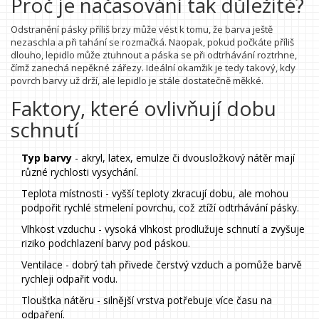
Proč je načasování tak důležité?
Odstranění pásky příliš brzy může vést k tomu, že barva ještě
nezaschla a při tahání se rozmačká. Naopak, pokud počkáte příliš
dlouho, lepidlo může ztuhnout a páska se při odtrhávání roztrhne,
čímž zanechá nepěkné zářezy. Ideální okamžik je tedy takový, kdy
povrch barvy už drží, ale lepidlo je stále dostatečně měkké.
Faktory, které ovlivňují dobu
schnutí
Typ barvy
- akryl, latex, emulze či dvousložkový nátěr mají
různé rychlosti vysychání.
Teplota místnosti - vyšší teploty zkracují dobu, ale mohou
podpořit rychlé stmelení povrchu, což ztíží odtrhávání pásky.
Vlhkost vzduchu - vysoká vlhkost prodlužuje schnutí a zvyšuje
riziko podchlazení barvy pod páskou.
Ventilace - dobrý tah přivede čerstvý vzduch a pomůže barvě
rychleji odpařit vodu.
Tloušťka nátěru - silnější vrstva potřebuje více času na
odpaření.