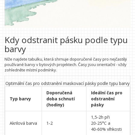
Kdy odstranit pásku podle typu
barvy
Níže najdete tabulku, která shrnuje doporučené časy pro nejčastěji
používané barvy v bytových projektech. Časy jsou orientační - vždy
zohledněte místní podmínky.
Optimální čas pro odstranění maskovací pásky podle typu barvy
Doporučená
Ideální čas pro
Typ barvy
doba schnutí
odstranění
(hodiny)
pásky
1,5‑2h při
Akrilová barva
1‑2
20‑25°C a
40‑60% vlhkosti