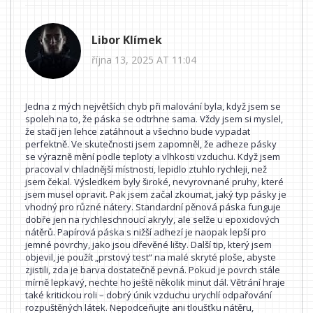
Libor Klímek
října 13, 2025 AT 11:04
Jedna z mých největších chyb při malování byla, když jsem se
spoleh na to, že páska se odtrhne sama. Vždy jsem si myslel,
že stačí jen lehce zatáhnout a všechno bude vypadat
perfektně. Ve skutečnosti jsem zapomněl, že adheze pásky
se výrazně mění podle teploty a vlhkosti vzduchu. Když jsem
pracoval v chladnější místnosti, lepidlo ztuhlo rychleji, než
jsem čekal. Výsledkem byly široké, nevyrovnané pruhy, které
jsem musel opravit. Pak jsem začal zkoumat, jaký typ pásky je
vhodný pro různé nátery. Standardní pěnová páska funguje
dobře jen na rychleschnoucí akryly, ale selže u epoxidových
nátěrů. Papírová páska s nižší adhezí je naopak lepší pro
jemné povrchy, jako jsou dřevěné lišty. Další tip, který jsem
objevil, je použít „prstový test“ na malé skryté ploše, abyste
zjistili, zda je barva dostatečně pevná. Pokud je povrch stále
mírně lepkavý, nechte ho ještě několik minut dál. Větrání hraje
také kritickou roli – dobrý únik vzduchu urychlí odpařování
rozpuštěných látek. Nepodceňujte ani tloušťku nátěru,