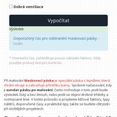
Dobrá ventilace
Vypočítat
Výsledek
Doporučený čas pro odstranění maskovací pásky:
-
hodin
* Orientační čas, zohledňuje pouze základní faktory. Vždy
použijte prstový test pro kontrolu.
Při malování
Maskovací páska
je
speciální páska s lepidlem, která
chrání okraje a zabraňuje přestřiku barvy
. Správné načasování, kdy
ji
sundat pásku po malování
, často rozhoduje o tom, jestli bude
výsledek čistý a bez šmouh, nebo jestli se objeví drobné trhlinky a
rozmazané linie. V tomto průvodci si projdeme klíčové faktory, typy
nátěrů, doporučené časy a praktické tipy, takže se budete cítit jistě i
při složitějších projektech.