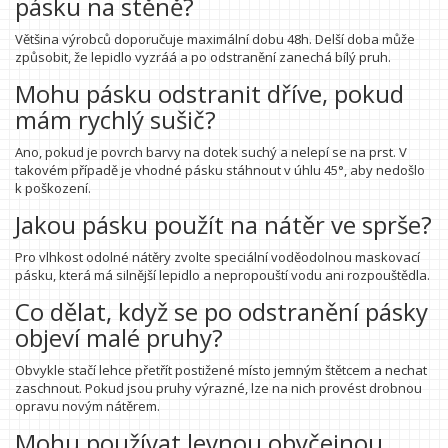
pásku na stěně?
Většina výrobců doporučuje maximální dobu 48h. Delší doba může
způsobit, že lepidlo vyzráá a po odstranění zanechá bílý pruh.
Mohu pásku odstranit dříve, pokud
mám rychlý sušič?
Ano, pokud je povrch barvy na dotek suchý a nelepí se na prst. V
takovém případě je vhodné pásku stáhnout v úhlu 45°, aby nedošlo
k poškození.
Jakou pásku použít na nátěr ve sprše?
Pro vlhkost odolné nátěry zvolte speciální voděodolnou maskovací
pásku, která má silnější lepidlo a nepropouští vodu ani rozpouštědla.
Co dělat, když se po odstranění pásky
objeví malé pruhy?
Obvykle stačí lehce přetřít postižené místo jemným štětcem a nechat
zaschnout. Pokud jsou pruhy výrazné, lze na nich provést drobnou
opravu novým nátěrem.
Mohu používat levnou obyčejnou