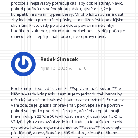
protože silnější vrstvy potřebují čas, aby dobře ztuhly. Navíc,
pokud používáte voděodolnou pásku, ujistěte se, že je
kompatibilní s vaším typem barvy. Mnoho lidí zapomíná čistit
zbytky lepidla po odtržení pásky, a to může vést k pozdějším
skvrnám. Proto vždy po práci otřete povrch mírně vlhkým
hadříkem. Nakonec, pokud máte pochybnosti, raději počkejte
o něco déle – lepší je málo práce, než opravy navíc.
Radek Simecek
října 13, 2025 AT 12:10
Podle mě je třeba zdůraznit, že **správné načasování** je
klíčové – tedy kdy pásku sejmut! Je to jednoduché: barva by
měla být pevná, ne lepkavá; lepidlo zase neztuhlé. Pokud se
vám zdá, že je „páska připravená“, podívejte se na povrch –
pokud se lepidlo podtrhne, čekejte., Větrání a teplota hrají
hlavní roli; při 22°C a 50 % vlhkosti se akryl ustálí cca 1,5‑2 h.,
Vždyť chyba v časování vede k trhlinám, a to poškozuje celý
výsledek. Takže, mějte na paměti, že **páska** neodklíejte
předčasně, a nevyčkáváte příliš dlouho., Přesně to říkám: