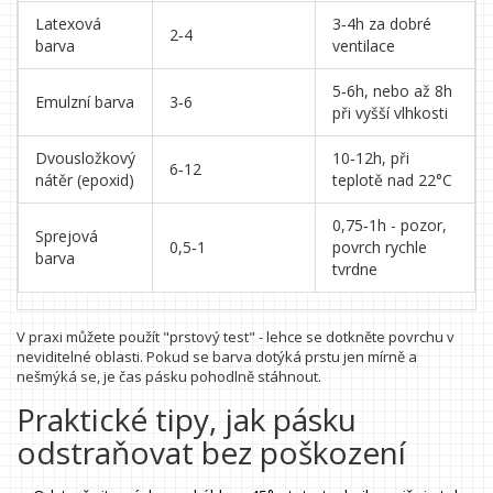
Latexová
3‑4h za dobré
2‑4
barva
ventilace
5‑6h, nebo až 8h
Emulzní barva
3‑6
při vyšší vlhkosti
Dvousložkový
10‑12h, při
6‑12
nátěr (epoxid)
teplotě nad 22°C
0,75‑1h - pozor,
Sprejová
0,5‑1
povrch rychle
barva
tvrdne
V praxi můžete použít "prstový test" - lehce se dotkněte povrchu v
neviditelné oblasti. Pokud se barva dotýká prstu jen mírně a
nešmýká se, je čas pásku pohodlně stáhnout.
Praktické tipy, jak pásku
odstraňovat bez poškození