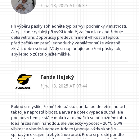
října 13, 2025 AT 06:37
Při výběru pásky zohledněte typ barvy i podmínky v místnosti.
Akryl schne rychleji při vyšší teplotě, zatímco latex potřebuje
delší větrání. Doporučuji především měřit vlhkost a teplotu
před začátkem prací. Jednoduchý ventilátor může výrazně
zkrátit dobu schnutí. Vždy si naplánujte odtržení pásky tak,
aby lepidlo zůstalo ještě měkké.
Fanda Hejský
října 13, 2025 AT 07:44
Pokud si myslíte, že můžete pásku sundat po deseti minutách,
tak to je naprostá blbost. Barva na dotek vypadá suchá, ale
pod povrchem je stále mokrá a rozmačká se při každém tahu.
Ideální čas není náhodou, ale vědecký výpočet – 20 °C, 50 %
vlhkost a vhodná adheze. Kdo to ignoruje, vždy skončí s
špinavým okrajem a zbytečnou prací. Proto si prostě pořiďte