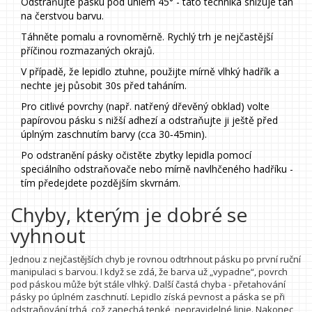
Odstraňujte pásku pod úhlem 45° - tato technika snižuje tah
na čerstvou barvu.
Táhněte pomalu a rovnoměrně. Rychlý trh je nejčastější
příčinou rozmazaných okrajů.
V případě, že lepidlo ztuhne, použijte mírně vlhký hadřík a
nechte jej působit 30s před taháním.
Pro citlivé povrchy (např. natřený dřevěný obklad) volte
papírovou pásku s nižší adhezí a odstraňujte ji ještě před
úplným zaschnutím barvy (cca 30‑45min).
Po odstranění pásky očistěte zbytky lepidla pomocí
speciálního odstraňovače nebo mírně navlhčeného hadříku -
tím předejdete pozdějším skvrnám.
Chyby, kterým je dobré se
vyhnout
Jednou z nejčastějších chyb je rovnou odtrhnout pásku po první ruční
manipulaci s barvou. I když se zdá, že barva už „vypadne“, povrch
pod páskou může být stále vlhký. Další častá chyba - přetahování
pásky po úplném zaschnutí. Lepidlo získá pevnost a páska se při
odstraňování trhá, což zanechá tenké, nepravidelné linie. Nakonec,