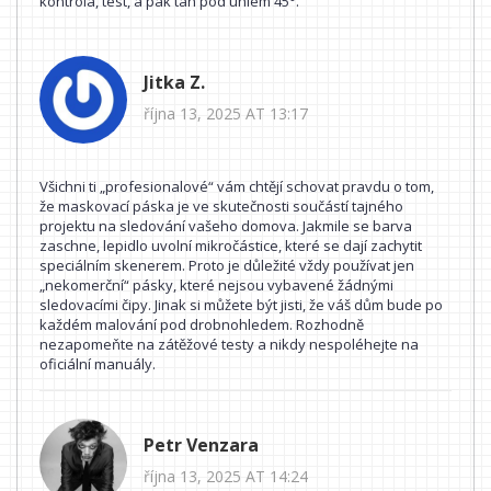
kontrola, test, a pak tah pod úhlem 45°.
Jitka Z.
října 13, 2025 AT 13:17
Všichni ti „profesionalové“ vám chtějí schovat pravdu o tom,
že maskovací páska je ve skutečnosti součástí tajného
projektu na sledování vašeho domova. Jakmile se barva
zaschne, lepidlo uvolní mikročástice, které se dají zachytit
speciálním skenerem. Proto je důležité vždy používat jen
„nekomerční“ pásky, které nejsou vybavené žádnými
sledovacími čipy. Jinak si můžete být jisti, že váš dům bude po
každém malování pod drobnohledem. Rozhodně
nezapomeňte na zátěžové testy a nikdy nespoléhejte na
oficiální manuály.
Petr Venzara
října 13, 2025 AT 14:24