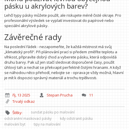
pásku u akrylových barev?
Lehčí typy pásky můžete použít, ale riskujete méně čisté okraje. Pro
profesionální výsledek se vyplatí investovat do papírové nebo
speciální akrylové pásky.
Závěrečné rady
Na poslední řádek - nezapomeňte, že každá místnost má svůj
„klimatický profil“. Při plánování prací si předem změříte teplotu a
vlhkost, připravíte dobrý chod a vyberete pásku, která odpovídá
druhu barvy. Pak už jen stačí sledovat doporučené časy, použít
úhlový tah a nechat se překvapit perfektně čistými hranami. A když
se náhodou něco přehodí, nebojte se - oprava je vždy možná, hlavní
je mít k dispozici správný materiál a trochu trpělivosti.
říj, 13 2025
Stepan Prucha
11
Trvalý odkaz
sundat pásku po malování
Štítky:
odstranění maskovací pásky
kdy odstranit pásku
malování byt
tipy na malování