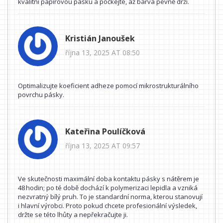
kvalitní papírovou pásku a počkejte, až barva pevně drží.
Kristián Janoušek
října 13, 2025 AT 08:50
Optimalizujte koeficient adheze pomocí mikrostrukturálního
povrchu pásky.
Kateřina Poulíčková
října 13, 2025 AT 09:57
Ve skutečnosti maximální doba kontaktu pásky s nátěrem je
48 hodin; po té době dochází k polymerizaci lepidla a vzniká
nezvratný bílý pruh. To je standardní norma, kterou stanovují
i hlavní výrobci. Proto pokud chcete profesionální výsledek,
držte se této lhůty a nepřekračujte ji.