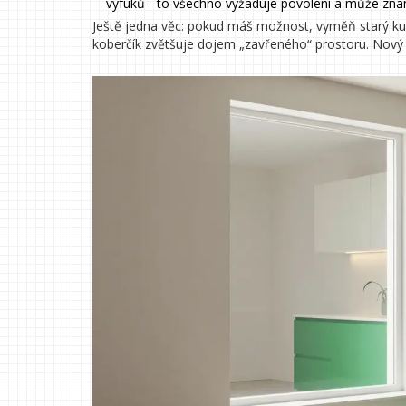
výfuků - to všechno vyžaduje povolení a může zna
Ještě jedna věc: pokud máš možnost, vyměň starý kuc
koberčík zvětšuje dojem „zavřeného“ prostoru. Nový 