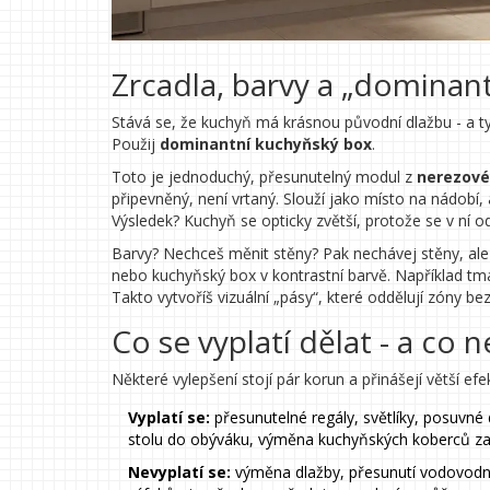
Zrcadla, barvy a „dominantn
Stává se, že kuchyň má krásnou původní dlažbu - a ty
Použij
dominantní kuchyňský box
.
Toto je jednoduchý, přesunutelný modul z
nerezové
připevněný, není vrtaný. Slouží jako místo na nádobí
Výsledek? Kuchyň se opticky zvětší, protože se v ní od
Barvy? Nechceš měnit stěny? Pak nechávej stěny, a
nebo kuchyňský box v kontrastní barvě. Například tm
Takto vytvoříš vizuální „pásy“, které oddělují zóny be
Co se vyplatí dělat - a co n
Některé vylepšení stojí pár korun a přinášejí větší e
Vyplatí se:
přesunutelné regály, světlíky, posuvné 
stolu do obýváku, výměna kuchyňských koberců za 
Nevyplatí se:
výměna dlažby, přesunutí vodovodní