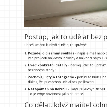
Postup, jak to udělat bez
Chceš změnit kuchyň? Udělej to správně:
Požádej o písemný souhlas
- napiš e-mail nebo d
Vše provedu na vlastní náklady a na konci nájmu v
Uveď konkrétní detaily
- neříkej „chci to upravi
nezanechá stopy.“
Zachovej účty a fotografie
- pokud se budeš na
důkaz, že jsi všechno udělal bez poškození.
Nezapomeň na údržbu
- i když jsi kuchyň zlepš
To je tvoje povinnost jako nájemce.
Co dělat, když majitel odm