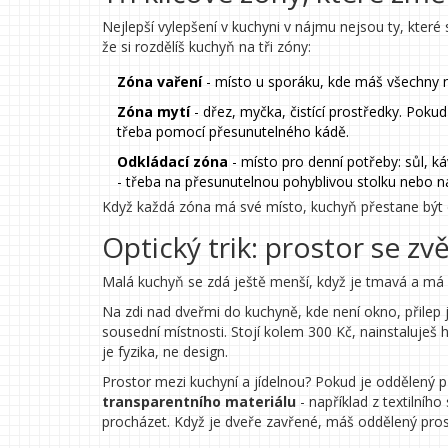
Nejlepší vylepšení v kuchyni v nájmu nejsou ty, které s
že si rozdělíš kuchyň na tři zóny:
Zóna vaření
- místo u sporáku, kde máš všechny ná
Zóna mytí
- dřez, myčka, čistící prostředky. Poku
třeba pomocí přesunutelného kádě.
Odkládací zóna
- místo pro denní potřeby: sůl, k
- třeba na přesunutelnou pohyblivou stolku nebo na
Když každá zóna má své místo, kuchyň přestane být ch
Optický trik: prostor se zvě
Malá kuchyň se zdá ještě menší, když je tmavá a má 
Na zdi nad dveřmi do kuchyně, kde není okno, přile
sousední místnosti. Stojí kolem 300 Kč, nainstaluješ 
je fyzika, ne design.
Prostor mezi kuchyní a jídelnou? Pokud je oddělený p
transparentního materiálu
- například z textilníh
procházet. Když je dveře zavřené, máš oddělený prost