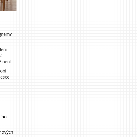
ignem?
Není
í
.
ž není.
obí
desce.
ního
 nových