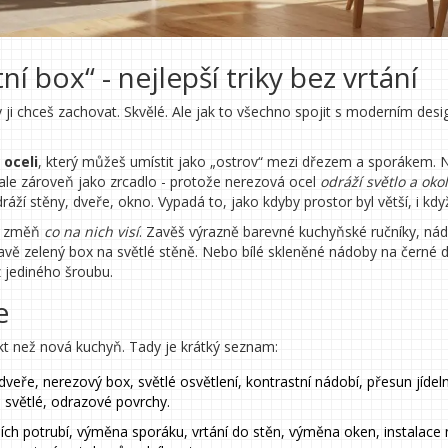
í box“ - nejlepší triky bez vrtání
 ji chceš zachovat. Skvělé. Ale jak to všechno spojit s moderním des
 oceli
, který můžeš umístit jako „ostrov“ mezi dřezem a sporákem. 
, ale zároveň jako zrcadlo - protože nerezová ocel
odráží světlo a okol
ráží stěny, dveře, okno. Vypadá to, jako kdyby prostor byl větší, i kdy
le změň
co na nich visí
. Zavěš výrazně barevné kuchyňské ručníky, nád
avě zelený box na světlé stěně. Nebo bílé skleněné nádoby na černé 
z jediného šroubu.
e
fekt než nová kuchyň. Tady je krátký seznam:
dveře, nerezový box, světlé osvětlení, kontrastní nádobí, přesun jídel
světlé, odrazové povrchy.
ch potrubí, výměna sporáku, vrtání do stěn, výměna oken, instalace