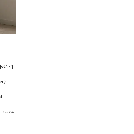
[výčet].
erý
at
m stavu.