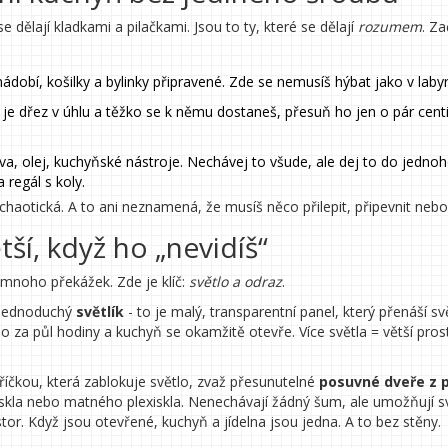
e dělají kladkami a pilačkami. Jsou to ty, které se dělají
rozumem
. Za
dobí, košilky a bylinky připravené. Zde se nemusíš hýbat jako v labyr
d je dřez v úhlu a těžko se k němu dostaneš, přesuň ho jen o pár cent
áva, olej, kuchyňské nástroje. Nechávej to všude, ale dej to do jedno
 regál s koly.
aotická. A to ani neznamená, že musíš něco přilepit, připevnit nebo 
tší, když ho „nevidíš“
mnoho překážek. Zde je klíč:
světlo a odraz
.
p jednoduchý
světlík
- to je malý, transparentní panel, který přenáší sv
ho za půl hodiny a kuchyň se okamžitě otevře. Více světla = větší pros
říčkou, která zablokuje světlo, zvaž přesunutelné
posuvné dveře z 
o skla nebo matného plexiskla. Nenechávají žádný šum, ale umožňují s
or. Když jsou otevřené, kuchyň a jídelna jsou jedna. A to bez stěny.