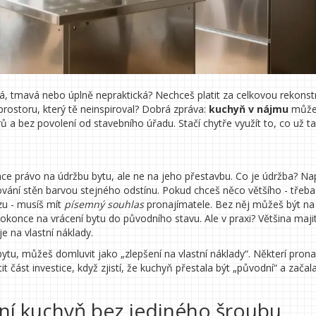
á, tmavá nebo úplně nepraktická? Nechceš platit za celkovou rekonstr
 prostoru, který tě neinspiroval? Dobrá zpráva:
kuchyň v nájmu
může
ů a bez povolení od stavebního úřadu. Stačí chytře využít to, co už ta
 právo na údržbu bytu, ale ne na jeho přestavbu. Co je údržba? Nap
vání stěn barvou stejného odstínu. Pokud chceš něco většího - třeb
zu - musíš mít
písemný souhlas
pronajímatele. Bez něj můžeš být na
once na vrácení bytu do původního stavu. Ale v praxi? Většina maji
e na vlastní náklady.
tu, můžeš domluvit jako „zlepšení na vlastní náklady“. Některí prona
 část investice, když zjistí, že kuchyň přestala být „původní“ a začal
ění kuchyň bez jediného šroubu