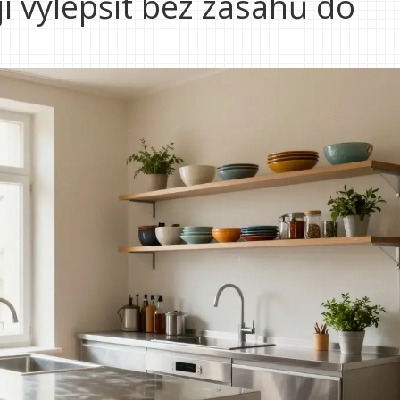
ji vylepšit bez zásahů do