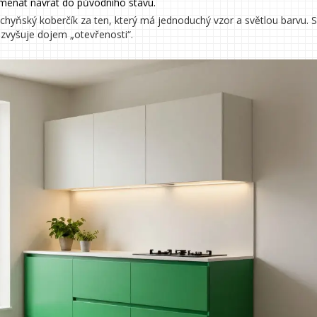
menat návrat do původního stavu.
hyňský koberčík za ten, který má jednoduchý vzor a světlou barvu. S
zvyšuje dojem „otevřenosti“.