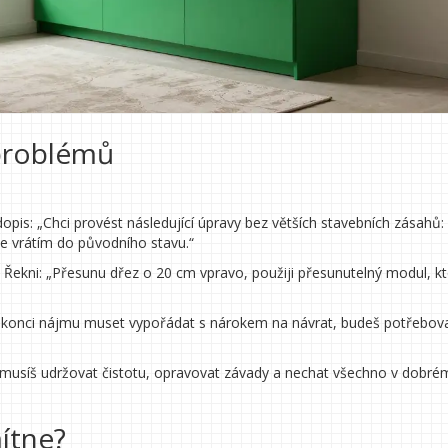
 problémů
opis: „Chci provést následující úpravy bez větších stavebních zásahů: 
še vrátím do původního stavu.“
t“. Řekni: „Přesunu dřez o 20 cm vpravo, použiji přesunutelný modul, kt
 konci nájmu muset vypořádat s nárokem na návrat, budeš potřebov
il, musíš udržovat čistotu, opravovat závady a nechat všechno v dobré
ítne?