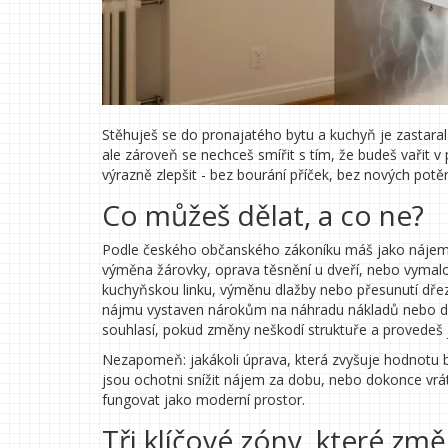
Stěhuješ se do pronajatého bytu a kuchyň je zastaral
ale zároveň se nechceš smířit s tím, že budeš vařit v
výrazně zlepšit - bez bourání příček, bez nových potěr
Co můžeš dělat, a co ne?
Podle českého občanského zákoníku máš jako nájemce
výměna žárovky, oprava těsnění u dveří, nebo vymalo
kuchyňskou linku, výměnu dlažby nebo přesunutí dře
nájmu vystaven nárokům na náhradu nákladů nebo dok
souhlasí, pokud změny neškodí struktuře a provedeš j
Nezapomeň: jakákoli úprava, která zvyšuje hodnotu by
jsou ochotni snížit nájem za dobu, nebo dokonce vrátit
fungovat jako moderní prostor.
Tři klíčové zóny, které zm