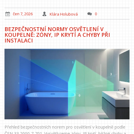
čen 7, 2026
Klára Holubová
0
BEZPEČNOSTNÍ NORMY OSVĚTLENÍ V
KOUPELNĚ: ZÓNY, IP KRYTÍ A CHYBY PŘI
INSTALACI
Přehled bezpečnostních norem pro osvětlení v koupelně podle
ČSN 33 2000-7-701. Vysvětlujeme zóny, IP krytí, běžné chyby a