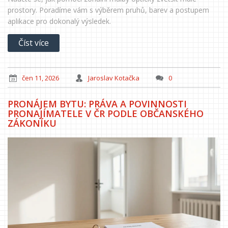
prostory. Poradíme vám s výběrem pruhů, barev a postupem
aplikace pro dokonalý výsledek.
Číst více
čen 11, 2026
Jaroslav Kotačka
0
PRONÁJEM BYTU: PRÁVA A POVINNOSTI
PRONAJÍMATELE V ČR PODLE OBČANSKÉHO
ZÁKONÍKU