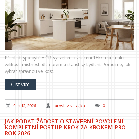
Přehled typů bytů v ČR: vysvětlení označení 1+kk, minimální
velikosti místností dle norem a statistiky bydlení. Poradíme, jak
vybrat správnou velikost.
Číst více
čen 15, 2026
Jaroslav Kotačka
0
JAK PODAT ŽÁDOST O STAVEBNÍ POVOLENÍ:
KOMPLETNÍ POSTUP KROK ZA KROKEM PRO
ROK 2026