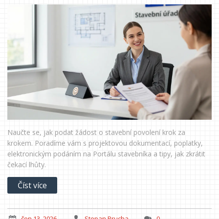
Naučte se, jak podat žádost o stavební povolení krok za
krokem. Poradíme vám s projektovou dokumentací, poplatky,
elektronickým podáním na Portálu stavebníka a tipy, jak zkrátit
čekací lhůty.
Číst více
čen 13, 2026
Stepan Prucha
0