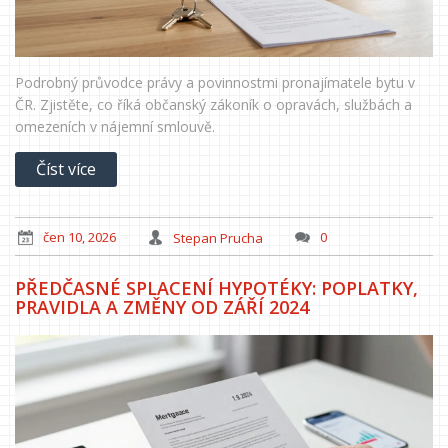
Podrobný průvodce právy a povinnostmi pronajímatele bytu v
ČR. Zjistěte, co říká občanský zákoník o opravách, službách a
omezeních v nájemní smlouvě.
Číst více
čen 10, 2026
Stepan Prucha
0
PŘEDČASNÉ SPLACENÍ HYPOTÉKY: POPLATKY,
PRAVIDLA A ZMĚNY OD ZÁŘÍ 2024