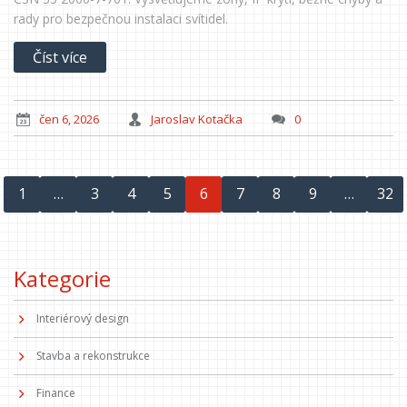
rady pro bezpečnou instalaci svítidel.
Číst více
čen 6, 2026
Jaroslav Kotačka
0
1
…
3
4
5
6
7
8
9
…
32
Kategorie
Interiérový design
Stavba a rekonstrukce
Finance