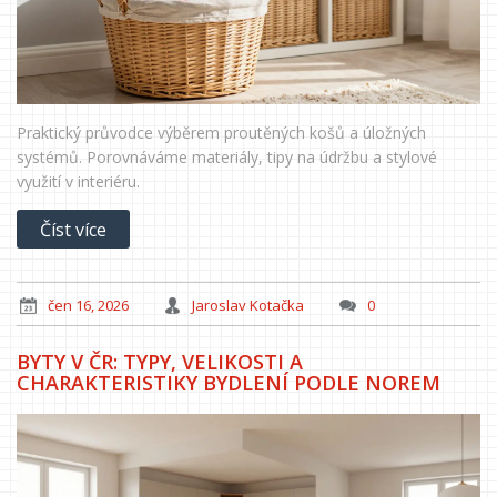
Praktický průvodce výběrem proutěných košů a úložných
systémů. Porovnáváme materiály, tipy na údržbu a stylové
využití v interiéru.
Číst více
čen 16, 2026
Jaroslav Kotačka
0
BYTY V ČR: TYPY, VELIKOSTI A
CHARAKTERISTIKY BYDLENÍ PODLE NOREM