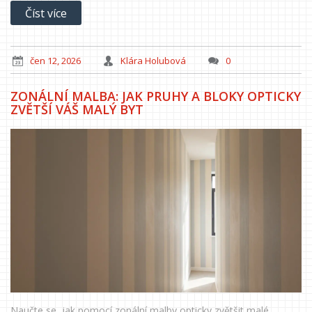
Číst více
čen 12, 2026
Klára Holubová
0
ZONÁLNÍ MALBA: JAK PRUHY A BLOKY OPTICKY
ZVĚTŠÍ VÁŠ MALÝ BYT
Naučte se, jak pomocí zonální malby opticky zvětšit malé