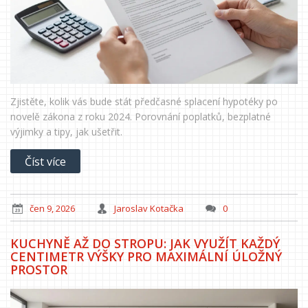
Zjistěte, kolik vás bude stát předčasné splacení hypotéky po
novelě zákona z roku 2024. Porovnání poplatků, bezplatné
výjimky a tipy, jak ušetřit.
Číst více
čen 9, 2026
Jaroslav Kotačka
0
KUCHYNĚ AŽ DO STROPU: JAK VYUŽÍT KAŽDÝ
CENTIMETR VÝŠKY PRO MAXIMÁLNÍ ÚLOŽNÝ
PROSTOR