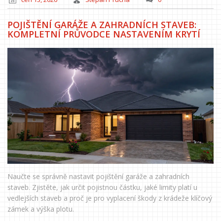
POJIŠTĚNÍ GARÁŽE A ZAHRADNÍCH STAVEB:
KOMPLETNÍ PRŮVODCE NASTAVENÍM KRYTÍ
Naučte se správně nastavit pojištění garáže a zahradních
staveb. Zjistěte, jak určit pojistnou částku, jaké limity platí u
vedlejších staveb a proč je pro vyplacení škody z krádeže klíčový
zámek a výška plotu.