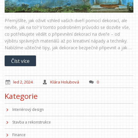
Přemýšlíte, jak oživit vzhled vašich dveří pomocí dekorací, ale
nevíte, jak na to? V tomto podrobném průvodci se dozvíte vše,
co potřebujete vědět o připevnění dekorací na dveře – od
výběru správných materiálů až po kreativní nápady a techniky.
Nabízíme užitečné tipy, jak dekorace bezpečně připevnit a jak se
vyhnout poškození dveří.
Číst více
led 2, 2024
Klára Holubová
0
Kategorie
Interiérový design
Stavba a rekonstrukce
Finance