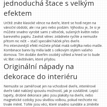
jednoduchá štace s velkým
efektem
Určitě znáte klasické věnce na dveře, které se hodí nejen na
vánoční období, ale i na jaro nebo podzim. Výhodou je, že si je
můžete snadno vyrobit sami z větviček, sušených květin nebo
barevného papíru. Zavěsit věnec zvládnete rychle a nemusíte
přitom nic ničit – stačí speciální háček přes dveře.
Pro intenzivnější efekt můžete přidat malá světýlka nebo mašle.
Kombinace barev by měla ladit s celkovým stylem vašeho
domova. Tím dodáte dveřím osobitý vzhled a hned se to bude
víc líbit i návštěvám, které přijdou.
Originální nápady na
dekorace do interiéru
Nemusíte se zaměřovat jen na vchodové dveře, interiérové
dveře také nabízejí spoustu možností, jak je ozvláštnit. Lepící
tapety, drobné dekorace jako jsou plakáty na dveře, nebo
magnetické ozdoby jsou skvělou volbou, pokud nechcete nic
trvale měnit. Tohle jsou věci, které snadno sundáte a změníte