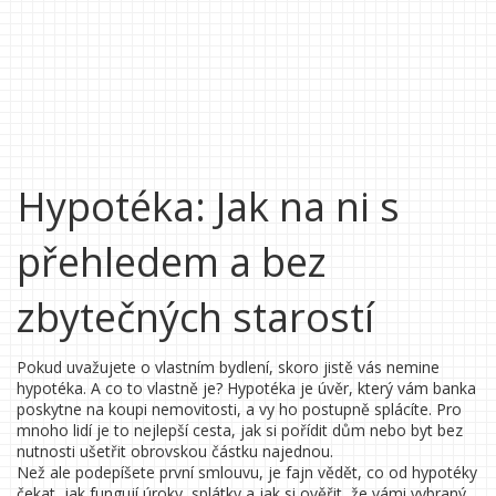
Hypotéka: Jak na ni s
přehledem a bez
zbytečných starostí
Pokud uvažujete o vlastním bydlení, skoro jistě vás nemine
hypotéka. A co to vlastně je? Hypotéka je úvěr, který vám banka
poskytne na koupi nemovitosti, a vy ho postupně splácíte. Pro
mnoho lidí je to nejlepší cesta, jak si pořídit dům nebo byt bez
nutnosti ušetřit obrovskou částku najednou.
Než ale podepíšete první smlouvu, je fajn vědět, co od hypotéky
čekat, jak fungují úroky, splátky a jak si ověřit, že vámi vybraný