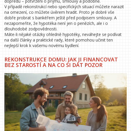
dopředu – potvrzení o příjmu, smlouvy a podobně.
V případě rekonstrukcí nebo specifických situací můžete narazit
na omezení, co můžete úvěrem hradit. Proto je dobré vše
dobře probrat s bankéřem ještě před podpisem smlouvy. A
nezapomeňte, že hypotéka není jen o penězích, ale i o
dlouhodobé zodpovědnosti.
Máte-li nějaké otázky ohledně hypotéky, neváhejte se podívat
na další články a praktické rady, které pomohou učinit ten
nejlepší krok k vašemu novému bydlení.
REKONSTRUKCE DOMU: JAK JI FINANCOVAT
BEZ STAROSTÍ A NA CO SI DÁT POZOR