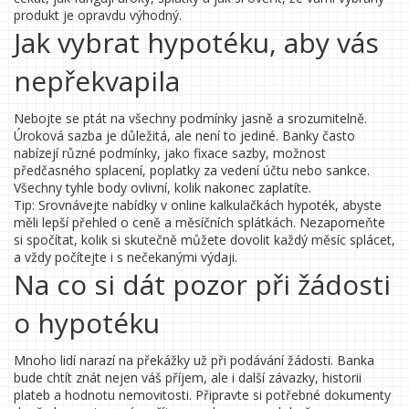
produkt je opravdu výhodný.
Jak vybrat hypotéku, aby vás
nepřekvapila
Nebojte se ptát na všechny podmínky jasně a srozumitelně.
Úroková sazba je důležitá, ale není to jediné. Banky často
nabízejí různé podmínky, jako fixace sazby, možnost
předčasného splacení, poplatky za vedení účtu nebo sankce.
Všechny tyhle body ovlivní, kolik nakonec zaplatíte.
Tip: Srovnávejte nabídky v online kalkulačkách hypoték, abyste
měli lepší přehled o ceně a měsíčních splátkách. Nezapomeňte
si spočítat, kolik si skutečně můžete dovolit každý měsíc splácet,
a vždy počítejte i s nečekanými výdaji.
Na co si dát pozor při žádosti
o hypotéku
Mnoho lidí narazí na překážky už při podávání žádosti. Banka
bude chtít znát nejen váš příjem, ale i další závazky, historii
plateb a hodnotu nemovitosti. Připravte si potřebné dokumenty