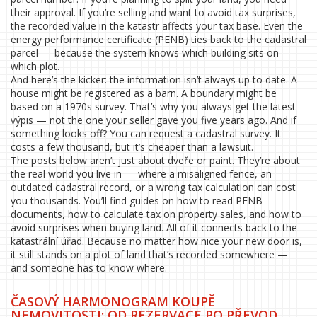
their approval. If you’re selling and want to avoid tax surprises,
the recorded value in the katastr affects your tax base. Even the
energy performance certificate (PENB) ties back to the cadastral
parcel — because the system knows which building sits on
which plot.
And here’s the kicker: the information isn’t always up to date. A
house might be registered as a barn. A boundary might be
based on a 1970s survey. That’s why you always get the latest
výpis — not the one your seller gave you five years ago. And if
something looks off? You can request a cadastral survey. It
costs a few thousand, but it’s cheaper than a lawsuit.
The posts below aren’t just about dveře or paint. They’re about
the real world you live in — where a misaligned fence, an
outdated cadastral record, or a wrong tax calculation can cost
you thousands. You’ll find guides on how to read PENB
documents, how to calculate tax on property sales, and how to
avoid surprises when buying land. All of it connects back to the
katastrální úřad. Because no matter how nice your new door is,
it still stands on a plot of land that’s recorded somewhere —
and someone has to know where.
ČASOVÝ HARMONOGRAM KOUPĚ
NEMOVITOSTI: OD REZERVACE PO PŘEVOD