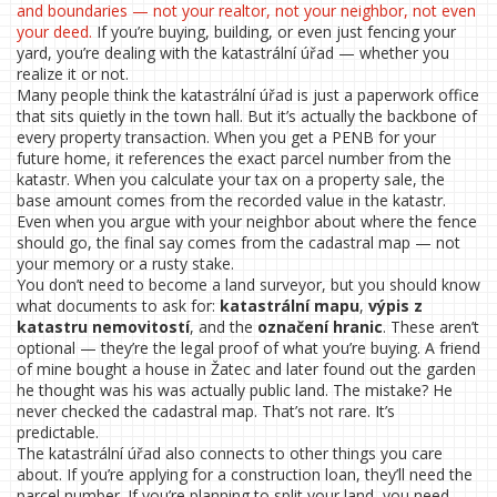
and boundaries — not your realtor, not your neighbor, not even
your deed.
If you’re buying, building, or even just fencing your
yard, you’re dealing with the katastrální úřad — whether you
realize it or not.
Many people think the katastrální úřad is just a paperwork office
that sits quietly in the town hall. But it’s actually the backbone of
every property transaction. When you get a PENB for your
future home, it references the exact parcel number from the
katastr. When you calculate your tax on a property sale, the
base amount comes from the recorded value in the katastr.
Even when you argue with your neighbor about where the fence
should go, the final say comes from the cadastral map — not
your memory or a rusty stake.
You don’t need to become a land surveyor, but you should know
what documents to ask for:
katastrální mapu
,
výpis z
katastru nemovitostí
, and the
označení hranic
. These aren’t
optional — they’re the legal proof of what you’re buying. A friend
of mine bought a house in Žatec and later found out the garden
he thought was his was actually public land. The mistake? He
never checked the cadastral map. That’s not rare. It’s
predictable.
The katastrální úřad also connects to other things you care
about. If you’re applying for a construction loan, they’ll need the
parcel number. If you’re planning to split your land, you need