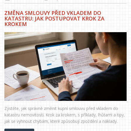
ZMĚNA SMLOUVY PŘED VKLADEM DO
KATASTRU: JAK POSTUPOVAT KROK ZA
KROKEM
Zjistěte, jak správně změnit kupní smlouvu před vkladem do
katastru nemovitosti. Krok za krokem, s příklady, lhůtami a tipy,
jak se vyhnout chybám, které způsobují zpoždění a náklady.