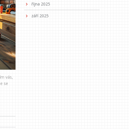
října 2025
září 2025
ím vás,
le se