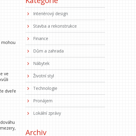
Kategorie
Interiérový design
Stavba a rekonstrukce
Finance
ti mohou
Dům a zahrada
Nábytek
te ve
Životní styl
kvůli
Technologie
 že dveře
Pronájem
Lokální zprávy
vodováhu
 mezery,
Archiv