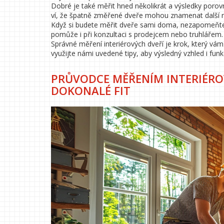
Dobré je také měřit hned několikrát a výsledky porov
ví, že špatně změřené dveře mohou znamenat další n
Když si budete měřit dveře sami doma, nezapomeňte si
pomůže i při konzultaci s prodejcem nebo truhlářem.
Správné měření interiérových dveří je krok, který v
využijte námi uvedené tipy, aby výsledný vzhled i fun
PRŮVODCE MĚŘENÍM INTERIÉRO
DOKONALÉ FIT