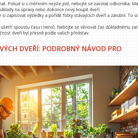
nat. Pokud si s měřením nejste jistí, nebojte se zavolat odborníka. M
áklady na úpravy nebo dokonce nový koupit dveří.
 zapisovat výsledky a pořídit fotky stávajících dveří a zárubní. To 
ám ušetří spoustu času i nervů. Nebojte se věnovat čas důkladnému za
kčnost dveří byl přesně podle vašich představ.
VÝCH DVEŘÍ: PODROBNÝ NÁVOD PRO