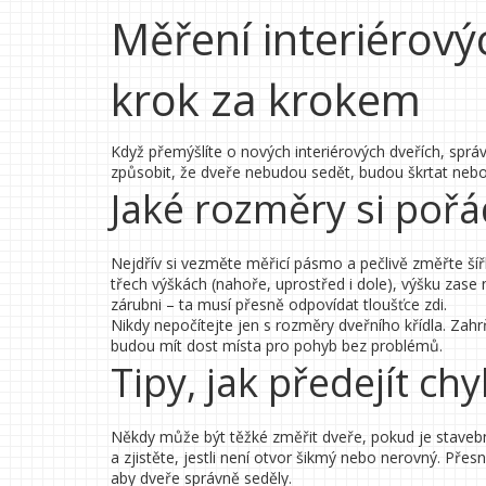
Měření interiérový
krok za krokem
Když přemýšlíte o nových interiérových dveřích, sprá
způsobit, že dveře nebudou sedět, budou škrtat nebo 
Jaké rozměry si poř
Nejdřív si vezměte měřicí pásmo a pečlivě změřte ší
třech výškách (nahoře, uprostřed i dole), výšku zase 
zárubni – ta musí přesně odpovídat tloušťce zdi.
Nikdy nepočítejte jen s rozměry dveřního křídla. Zahrň
budou mít dost místa pro pohyb bez problémů.
Tipy, jak předejít c
Někdy může být těžké změřit dveře, pokud je staveb
a zjistěte, jestli není otvor šikmý nebo nerovný. Př
aby dveře správně seděly.