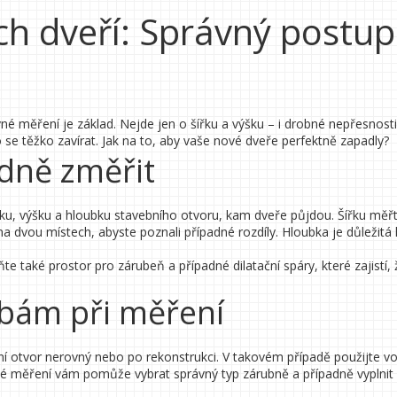
ch dveří: Správný postup
vné měření je základ. Nejde jen o šířku a výšku – i drobné nepřesnos
se těžko zavírat. Jak na to, aby vaše nové dveře perfektně zapadly?
ádně změřit
řku, výšku a hloubku stavebního otvoru, kam dveře půjdou. Šířku měř
na dvou místech, abyste poznali případné rozdíly. Hloubka je důležitá 
te také prostor pro zárubeň a případné dilatační spáry, které zajistí,
hybám při měření
ní otvor nerovný nebo po rekonstrukci. V takovém případě použijte 
esné měření vám pomůže vybrat správný typ zárubně a případně vyplnit