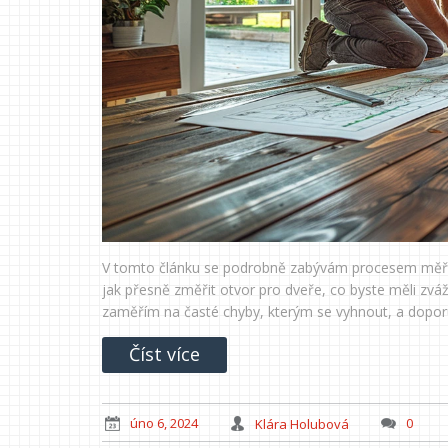
V tomto článku se podrobně zabývám procesem měření 
jak přesně změřit otvor pro dveře, co byste měli zvá
zaměřím na časté chyby, kterým se vyhnout, a doporuč
Číst více
úno 6, 2024
Klára Holubová
0