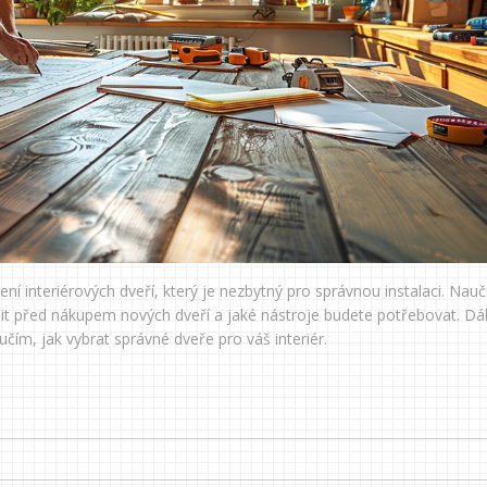
interiérových dveří, který je nezbytný pro správnou instalaci. Nauč
žit před nákupem nových dveří a jaké nástroje budete potřebovat. Dá
ím, jak vybrat správné dveře pro váš interiér.