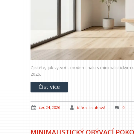
Zjistěte, jak vytvořit moderní halu s minimalistický
2026.
Číst více
čec 24, 2026
Klára Holubová
0
MINIMALISTICKÝ OBÝVACÍ POKOJ