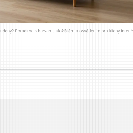
studený? Poradíme s barvami, úložištěm a osvětlením pro klidný interié