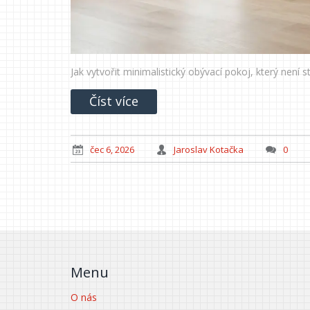
Jak vytvořit minimalistický obývací pokoj, který není 
Číst více
čec 6, 2026
Jaroslav Kotačka
0
Menu
O nás