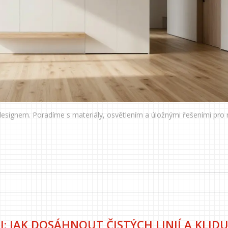
m designem. Poradíme s materiály, osvětlením a úložnými řešeními pro 
: JAK DOSÁHNOUT ČISTÝCH LINIÍ A KLIDU