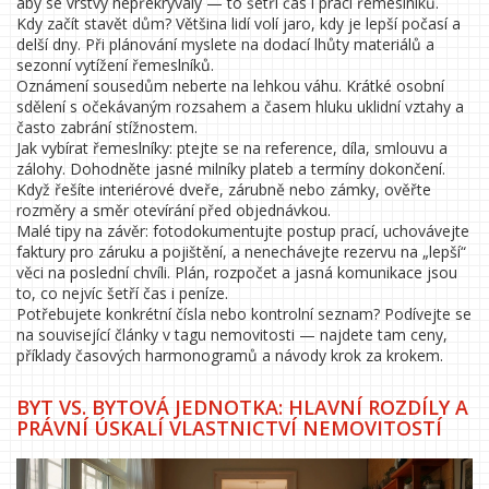
aby se vrstvy nepřekrývaly — to šetří čas i práci řemeslníků.
Kdy začít stavět dům? Většina lidí volí jaro, kdy je lepší počasí a
delší dny. Při plánování myslete na dodací lhůty materiálů a
sezonní vytížení řemeslníků.
Oznámení sousedům neberte na lehkou váhu. Krátké osobní
sdělení s očekávaným rozsahem a časem hluku uklidní vztahy a
často zabrání stížnostem.
Jak vybírat řemeslníky: ptejte se na reference, díla, smlouvu a
zálohy. Dohodněte jasné milníky plateb a termíny dokončení.
Když řešíte interiérové dveře, zárubně nebo zámky, ověřte
rozměry a směr otevírání před objednávkou.
Malé tipy na závěr: fotodokumentujte postup prací, uchovávejte
faktury pro záruku a pojištění, a nenechávejte rezervu na „lepší“
věci na poslední chvíli. Plán, rozpočet a jasná komunikace jsou
to, co nejvíc šetří čas i peníze.
Potřebujete konkrétní čísla nebo kontrolní seznam? Podívejte se
na související články v tagu nemovitosti — najdete tam ceny,
příklady časových harmonogramů a návody krok za krokem.
BYT VS. BYTOVÁ JEDNOTKA: HLAVNÍ ROZDÍLY A
PRÁVNÍ ÚSKALÍ VLASTNICTVÍ NEMOVITOSTÍ