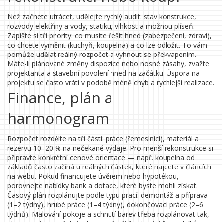
Než začnete utrácet, udělejte rychlý audit: stav konstrukce,
rozvody elektřiny a vody, statiku, vlhkost a možnou plíseň.
Zapište si tři priority: co musíte řešit hned (zabezpečení, zdraví),
co chcete vyměnit (kuchyň, koupelna) a co lze odložit. To vám
pomůže udělat reálný rozpočet a vyhnout se překvapením.
Máte-li plánované změny dispozice nebo nosné zásahy, zvažte
projektanta a stavební povolení hned na začátku. Úspora na
projektu se často vrátí v podobě méně chyb a rychlejší realizace.
Finance, plán a
harmonogram
Rozpočet rozdělte na tři části: práce (řemeslníci), materiál a
rezervu 10–20 % na nečekané výdaje. Pro menší rekonstrukce si
připravte konkrétní cenové orientace — např. koupelna od
základů často začíná u reálných částek, které najdete v článcích
na webu. Pokud financujete úvěrem nebo hypotékou,
porovnejte nabídky bank a dotace, které byste mohli získat.
Časový plán rozplánujte podle typu prací: demontáž a příprava
(1–2 týdny), hrubé práce (1–4 týdny), dokončovací práce (2–6
týdnů). Malování pokoje a schnutí barev třeba rozplánovat tak,