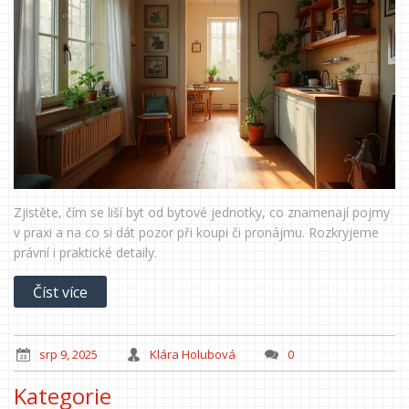
Zjistěte, čím se liší byt od bytové jednotky, co znamenají pojmy
v praxi a na co si dát pozor při koupi či pronájmu. Rozkryjeme
právní i praktické detaily.
Číst více
srp 9, 2025
Klára Holubová
0
Kategorie