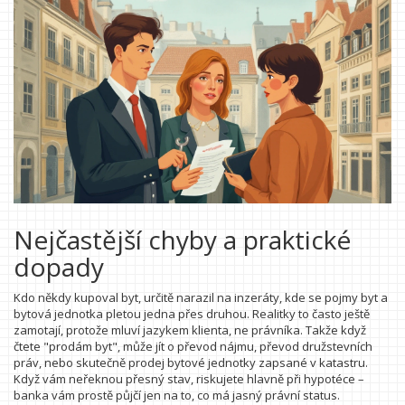
Nejčastější chyby a praktické
dopady
Kdo někdy kupoval byt, určitě narazil na inzeráty, kde se pojmy byt a
bytová jednotka pletou jedna přes druhou. Realitky to často ještě
zamotají, protože mluví jazykem klienta, ne právníka. Takže když
čtete "prodám byt", může jít o převod nájmu, převod družstevních
práv, nebo skutečně prodej bytové jednotky zapsané v katastru.
Když vám neřeknou přesný stav, riskujete hlavně při hypotéce –
banka vám prostě půjčí jen na to, co má jasný právní status.