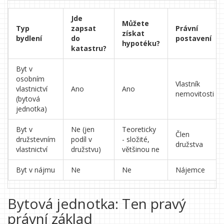
Jde
Můžete
Typ
zapsat
Právní
získat
bydlení
do
postavení
hypotéku?
katastru?
Byt v
osobním
Vlastník
vlastnictví
Ano
Ano
nemovitosti
(bytová
jednotka)
Byt v
Ne (jen
Teoreticky
Člen
družstevním
podíl v
- složité,
družstva
vlastnictví
družstvu)
většinou ne
Byt v nájmu
Ne
Ne
Nájemce
Bytová jednotka: Ten pravý
právní základ