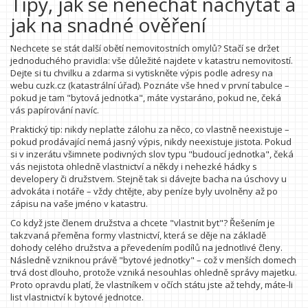
Tipy, jak se nenechat nachytat a
jak na snadné ověření
Nechcete se stát další obětí nemovitostních omylů? Stačí se držet
jednoduchého pravidla: vše důležité najdete v katastru nemovitostí.
Dejte si tu chvilku a zdarma si vytiskněte výpis podle adresy na
webu cuzk.cz (katastrální úřad). Poznáte vše hned v první tabulce –
pokud je tam "bytová jednotka", máte vystaráno, pokud ne, čeká
vás papírování navíc.
Praktický tip: nikdy neplaťte zálohu za něco, co vlastně neexistuje –
pokud prodávající nemá jasný výpis, nikdy neexistuje jistota. Pokud
si v inzerátu všimnete podivných slov typu "budoucí jednotka", čeká
vás nejistota ohledně vlastnictví a někdy i nehezké hádky s
developery či družstvem. Stejně tak si dávejte bacha na úschovy u
advokáta i notáře – vždy chtějte, aby peníze byly uvolněny až po
zápisu na vaše jméno v katastru.
Co když jste členem družstva a chcete "vlastnit byt"? Řešením je
takzvaná přeměna formy vlastnictví, která se děje na základě
dohody celého družstva a převedením podílů na jednotlivé členy.
Následně vzniknou právě "bytové jednotky" – což v menších domech
trvá dost dlouho, protože vzniká nesouhlas ohledně správy majetku.
Proto opravdu platí, že vlastníkem v očích státu jste až tehdy, máte-li
list vlastnictví k bytové jednotce.