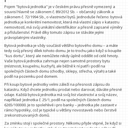
Pojem "bytová jednotka" je v českém právu přesně vymezený a
souvisí hlavně se zákonem č. 89/2012 Sb. – občanský zákoník a
zákonem č. 72/1994 Sb., o vlastnictví bytů. Jednoduše řečeno: bytová
jednotka je konkrétní nemovitost, která má vlastní zápis v katastru
nemovitostí, má svůj unikátní identifikátor a přesně zapsané výměry
a příslušenství. Právě díky tomuto zápisu se stáváte jejími
právoplatnými vlastníky.
Bytová jednotka je vždy součástí většího bytového domu – a máte
tedy svůj přesný dílek tohoto domu. Je to trochu jako když si koupíte
"kus dortu", který ale nemůžete nikdy úplně oddělit od celé hmoty.
Vaše bytová jednotka zahrnuje nejen samotné prostory bytu
(místnosti, koupelnu, kuchyň), ale běžně k ní patří i podíl na
společných částech domu (chodby, sklepy, střecha, výtah) a také
podíl na pozemku pod domem.
Při koupi bytové jednotky velmi záleží na přesnosti zápisu do
katastru. Když chcete jednotku prodat nebo darovat, dáváte přesné
údaje. Každá bytová jednotka má svůj list vlastnictví a svůj název,
například: Jednotka č. 25/1, podíl na společných částech domu
6265/100000. Je to spolehlivé i pro banky – jednotka jde zastavit v
rámci hypotéky, což je typické u většiny novostaveb nebo čerstvě
zrekonstruovaných domů.
Za zmínku stojí i společné prostory. Někomu přijde vtipné, že když si