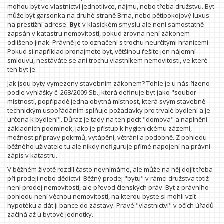
mohou být ve vlastnictví jednotlivce, nájmu, nebo třeba družstvu. Byt
může být garsonka na druhé straně Brna, nebo pětipokojový luxus
na prestižní adrese.
Byt
v klasickém smyslu ale není samostatně
zapsán v katastru nemovitostí, pokud zrovna není zákonem
odlišeno jinak. Právně je to označení s trochu neurčitými hranicemi.
Pokud si například pronajmete byt, většinou řešíte jen nájemní
smlouvu, nestáváte se ani trochu vlastníkem nemovitosti, ve které
ten byt je.
Jak jsou byty vymezeny stavebním zákonem? Tohle je u nás řízeno
podle vyhlášky č. 268/2009 Sb., která definuje byt jako "soubor
místností, popřípadě jedna obytná místnost, která svým stavebně
technickým uspořádáním splňuje požadavky pro trvalé bydlení a je
určena k bydlení". Důraz je tady na ten pocit "domova" a naplnění
základních podmínek, jako je přístup k hygienickému zázemí,
možnost přípravy pokrmů, vytápění, větrání a podobně. Z pohledu
běžného uživatele tu ale nikdy nefiguruje přímé napojení na právní
zápis v katastru.
V běžném životě rozdíl často nevnímáme, ale může na něj dojít třeba
při prodeji nebo dědictví. Běžný prodej "bytu" v rámci družstva totiž
není prodej nemovitosti, ale převod členských práv. Byt z právního
pohledu není věcnou nemovitostí, na kterou byste si mohli vzít
hypotéku a dát ji bance do zástavy. Pravé "vlastnictví" v očích úřadů
začíná až u bytové jednotky.