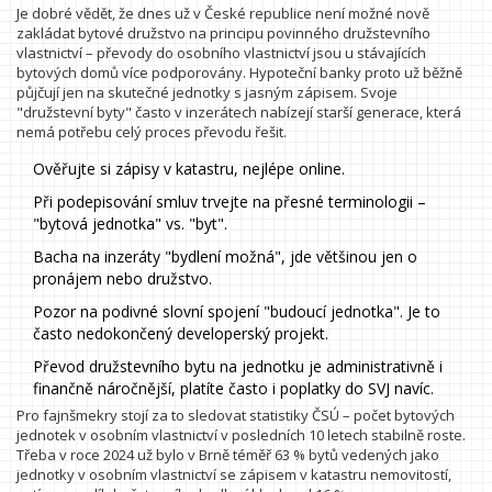
Je dobré vědět, že dnes už v České republice není možné nově
zakládat bytové družstvo na principu povinného družstevního
vlastnictví – převody do osobního vlastnictví jsou u stávajících
bytových domů více podporovány. Hypoteční banky proto už běžně
půjčují jen na skutečné jednotky s jasným zápisem. Svoje
"družstevní byty" často v inzerátech nabízejí starší generace, která
nemá potřebu celý proces převodu řešit.
Ověřujte si zápisy v katastru, nejlépe online.
Při podepisování smluv trvejte na přesné terminologii –
"bytová jednotka" vs. "byt".
Bacha na inzeráty "bydlení možná", jde většinou jen o
pronájem nebo družstvo.
Pozor na podivné slovní spojení "budoucí jednotka". Je to
často nedokončený developerský projekt.
Převod družstevního bytu na jednotku je administrativně i
finančně náročnější, platíte často i poplatky do SVJ navíc.
Pro fajnšmekry stojí za to sledovat statistiky ČSÚ – počet bytových
jednotek v osobním vlastnictví v posledních 10 letech stabilně roste.
Třeba v roce 2024 už bylo v Brně téměř 63 % bytů vedených jako
jednotky v osobním vlastnictví se zápisem v katastru nemovitostí,