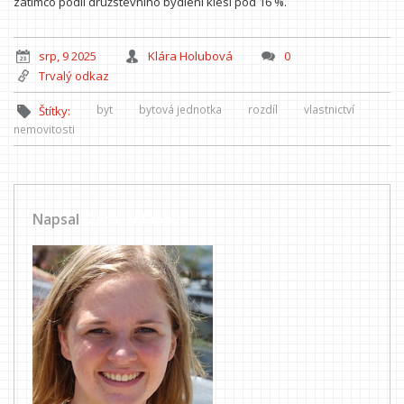
zatímco podíl družstevního bydlení klesl pod 16 %.
srp, 9 2025
Klára Holubová
0
Trvalý odkaz
byt
bytová jednotka
rozdíl
vlastnictví
Štítky:
nemovitosti
Napsal
Klára Holubová