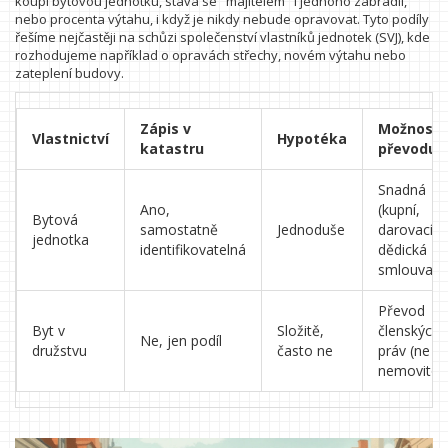
koupí bytovou jednotku, stává se "majitelem" i jednoho zábradlí,
nebo procenta výtahu, i když je nikdy nebude opravovat. Tyto podíly
řešíme nejčastěji na schůzi společenství vlastníků jednotek (SVJ), kde
rozhodujeme například o opravách střechy, novém výtahu nebo
zateplení budovy.
Zápis v
Možnost
Vlastnictví
Hypotéka
katastru
převodu
Snadná
Ano,
(kupní,
Bytová
samostatně
Jednoduše
darovací,
jednotka
identifikovatelná
dědická
smlouva)
Převod
Byt v
Složitě,
členských
Ne, jen podíl
družstvu
často ne
práv (ne
nemovitost