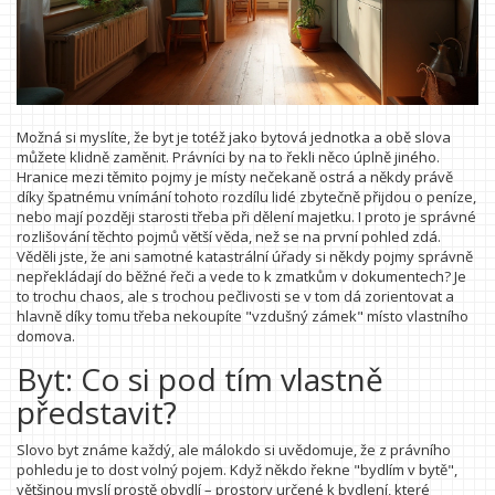
Možná si myslíte, že byt je totéž jako bytová jednotka a obě slova
můžete klidně zaměnit. Právníci by na to řekli něco úplně jiného.
Hranice mezi těmito pojmy je místy nečekaně ostrá a někdy právě
díky špatnému vnímání tohoto rozdílu lidé zbytečně přijdou o peníze,
nebo mají později starosti třeba při dělení majetku. I proto je správné
rozlišování těchto pojmů větší věda, než se na první pohled zdá.
Věděli jste, že ani samotné katastrální úřady si někdy pojmy správně
nepřekládají do běžné řeči a vede to k zmatkům v dokumentech? Je
to trochu chaos, ale s trochou pečlivosti se v tom dá zorientovat a
hlavně díky tomu třeba nekoupíte "vzdušný zámek" místo vlastního
domova.
Byt: Co si pod tím vlastně
představit?
Slovo byt známe každý, ale málokdo si uvědomuje, že z právního
pohledu je to dost volný pojem. Když někdo řekne "bydlím v bytě",
většinou myslí prostě obydlí – prostory určené k bydlení, které