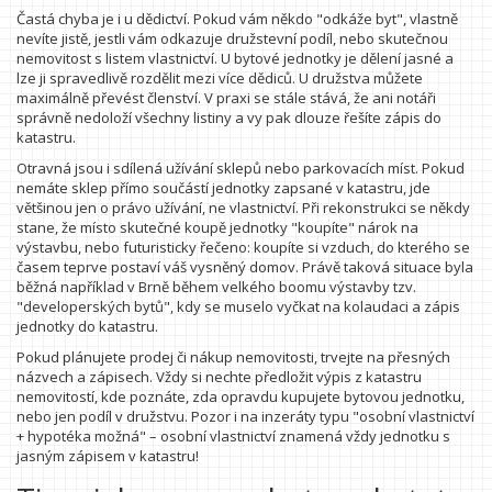
Častá chyba je i u dědictví. Pokud vám někdo "odkáže byt", vlastně
nevíte jistě, jestli vám odkazuje družstevní podíl, nebo skutečnou
nemovitost s listem vlastnictví. U bytové jednotky je dělení jasné a
lze ji spravedlivě rozdělit mezi více dědiců. U družstva můžete
maximálně převést členství. V praxi se stále stává, že ani notáři
správně nedoloží všechny listiny a vy pak dlouze řešíte zápis do
katastru.
Otravná jsou i sdílená užívání sklepů nebo parkovacích míst. Pokud
nemáte sklep přímo součástí jednotky zapsané v katastru, jde
většinou jen o právo užívání, ne vlastnictví. Při rekonstrukci se někdy
stane, že místo skutečné koupě jednotky "koupíte" nárok na
výstavbu, nebo futuristicky řečeno: koupíte si vzduch, do kterého se
časem teprve postaví váš vysněný domov. Právě taková situace byla
běžná například v Brně během velkého boomu výstavby tzv.
"developerských bytů", kdy se muselo vyčkat na kolaudaci a zápis
jednotky do katastru.
Pokud plánujete prodej či nákup nemovitosti, trvejte na přesných
názvech a zápisech. Vždy si nechte předložit výpis z katastru
nemovitostí, kde poznáte, zda opravdu kupujete bytovou jednotku,
nebo jen podíl v družstvu. Pozor i na inzeráty typu "osobní vlastnictví
+ hypotéka možná" – osobní vlastnictví znamená vždy jednotku s
jasným zápisem v katastru!