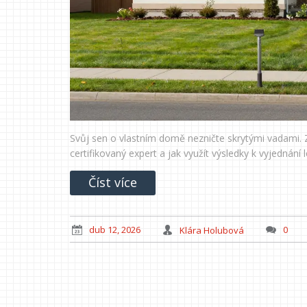
Svůj sen o vlastním domě nezničte skrytými vadami. Z
certifikovaný expert a jak využít výsledky k vyjednání l
Číst více
dub 12, 2026
Klára Holubová
0