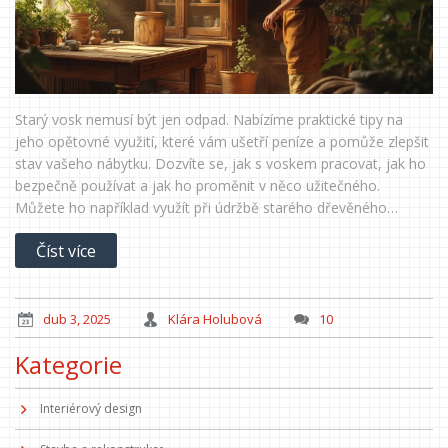
Starý vosk nemusí být jen odpad. Nabízíme praktické tipy na
jeho opětovné využití, které vám ušetří peníze a pomůže zlepšit
stav vašeho nábytku. Dozvíte se, jak s voskem pracovat, jak ho
bezpečně používat a jak ho proměnit v něco užitečného.
Můžete ho například využít při údržbě starého dřevěného
nábytku, nebo ho kreativně recyklovat. Objevte nové cesty, jak
Číst více
starý vosk přeměnit na poklady ve vaší domácnosti.
dub 3, 2025
Klára Holubová
10
Kategorie
Interiérový design