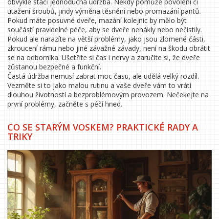
obvykle stačí jednoduchá údržba. Někdy pomůže povolení či
utažení šroubů, jindy výměna těsnění nebo promazání pantů.
Pokud máte posuvné dveře, mazání kolejnic by mělo být
součástí pravidelné péče, aby se dveře nehákly nebo nečistily.
Pokud ale narazíte na větší problémy, jako jsou zlomené části,
zkroucení rámu nebo jiné závažné závady, není na škodu obrátit
se na odborníka. Ušetříte si čas i nervy a zaručíte si, že dveře
zůstanou bezpečné a funkční.
Častá údržba nemusí zabrat moc času, ale udělá velký rozdíl.
Vezměte si to jako malou rutinu a vaše dveře vám to vrátí
dlouhou životností a bezproblémovým provozem. Nečekejte na
první problémy, začněte s péčí hned.
CO SE STARÝM VOSKEM? PRAKTICKÉ RADY A
TRIKY