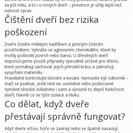
za půl roku, a to i u nových dveří – prevence je vždy lepší než
nutnost oprav.
Čištění dveří bez rizika
poškození
Dveře čistěte měkkým hadříkem a jemným čistícím
prostředkem. Vyhněte se agresivním chemikáliím, které by
mohly poškodit povrch nebo barvu. U dřevěných dveří
doporučujeme použít přípravky speciálně určené pro dřevo,
které pomáhají zachovat jejich přírodní krásu a zabraňují
vysychání materiálu.
Pravidelně kontrolujte těsnění a kování. Nemusíte být odborník –
stačí se podívat, jestli není nic uvolněné nebo poškozené.
Vyměnit těsnění zvládnete i sami a výrazně to zlepší funkčnost
dveří, hlavně co se týče izolace a hluku.
Co dělat, když dveře
přestávají správně fungovat?
Když dveře vržou, hůře se zavírají nebo se špatně nasazují,