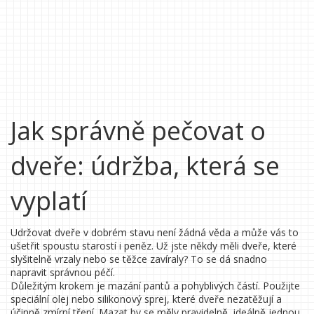
Jak správně pečovat o
dveře: údržba, která se
vyplatí
Udržovat dveře v dobrém stavu není žádná věda a může vás to
ušetřit spoustu starostí i peněz. Už jste někdy měli dveře, které
slyšitelně vrzaly nebo se těžce zavíraly? To se dá snadno
napravit správnou péčí.
Důležitým krokem je mazání pantů a pohyblivých částí. Použijte
speciální olej nebo silikonový sprej, které dveře nezatěžují a
účinně zmírní tření. Mazat by se měly pravidelně, ideálně jednou