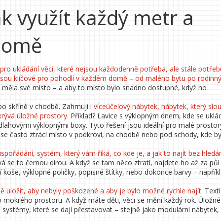
ak využít každý metr a
 domě
pro ukládání věcí, které nejsou každodenně potřeba, ale stále potřeb
jsou klíčové pro pohodlí v každém domě – od malého bytu po rodin
věc měla své místo – a aby to místo bylo snadno dostupné, když ho
o skříně v chodbě. Zahrnují i
víceúčelový nábytek
,
nábytek, který slou
krývá úložné prostory
.
Příklad? Lavice s výklopným dnem, kde se uklád
dlahovými výklopnými boxy. Tyto řešení jsou ideální pro malé prostor
ě se často ztrácí místo v podkroví, na chodbě nebo pod schody, kde by
uspořádání
,
systém, který vám říká, co kde je, a jak to najít bez hledá
vá se to černou dírou. A když se tam něco ztratí, najdete ho až za půl
 koše, výklopné poličky, popisné štítky, nebo dokonce barvy – napřík
ně uložit, aby nebyly poškozené a aby je bylo možné rychle najít
.
Texti
 do mokrého prostoru. A když máte děti, věci se mění každý rok. Úložné
ní systémy, které se dají přestavovat – stejně jako modulární nábytek,