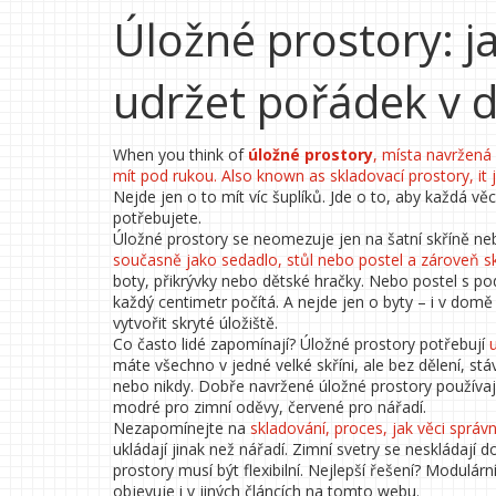
Úložné prostory: j
udržet pořádek v
When you think of
úložné prostory
,
místa navržená 
mít pod rukou
. Also known as
skladovací prostory
, it
Nejde jen o to mít víc šuplíků. Jde o to, aby každá 
potřebujete.
Úložné prostory se neomezuje jen na šatní skříně neb
současně jako sedadlo, stůl nebo postel a zároveň s
boty, přikrývky nebo dětské hračky. Nebo postel s po
každý centimetr počítá. A nejde jen o byty – i v dom
vytvořit skryté úložiště.
Co často lidé zapomínají? Úložné prostory potřebují
máte všechno v jedné velké skříni, ale bez dělení, stá
nebo nikdy. Dobře navržené úložné prostory používají
modré pro zimní oděvy, červené pro nářadí.
Nezapomínejte na
skladování
,
proces, jak věci správ
ukládají jinak než nářadí. Zimní svetry se neskládají
prostory musí být flexibilní. Nejlepší řešení? Modulár
objevuje i v jiných článcích na tomto webu.