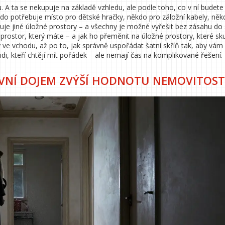
u. A ta se nekupuje na základě vzhledu, ale podle toho, co v ní budete
kdo potřebuje místo pro dětské hračky, někdo pro záložní kabely, něk
e jiné úložné prostory – a všechny je možné vyřešit bez zásahu do 
t prostor, který máte – a jak ho přeměnit na úložné prostory, které s
ky ve vchodu, až po to, jak správně uspořádat šatní skříň tak, aby vám
idi, kteří chtějí mít pořádek – ale nemají čas na komplikované řešení.
RVNÍ DOJEM ZVÝŠÍ HODNOTU NEMOVITOST