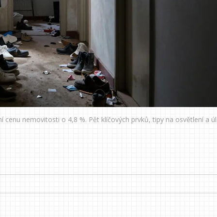
jní cenu nemovitosti o 4,8 %. Pět klíčových prvků, tipy na osvětlení a ú