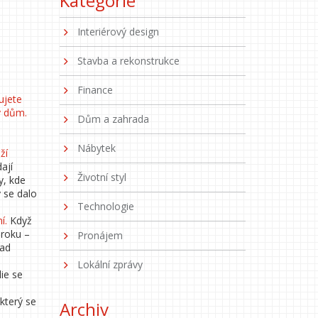
Kategorie
Interiérový design
Stavba a rekonstrukce
Finance
ujete
ný dům
.
Dům a zahrada
Nábytek
ží
ají
Životní styl
y, kde
 se dalo
Technologie
ní
.
Když
 roku –
Pronájem
lad
Lokální zprávy
lie se
 který se
Archiv