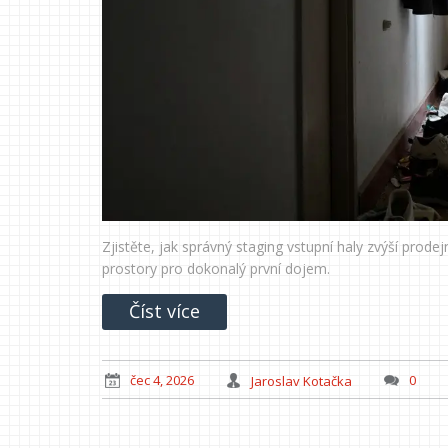
Zjistěte, jak správný staging vstupní haly zvýší prode
prostory pro dokonalý první dojem.
Číst více
čec 4, 2026
Jaroslav Kotačka
0