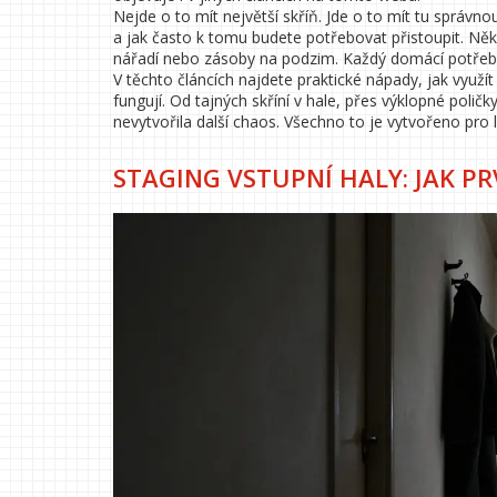
Nejde o to mít největší skříň. Jde o to mít tu správno
a jak často k tomu budete potřebovat přistoupit. Ně
nářadí nebo zásoby na podzim. Každý domácí potřebuj
V těchto článcích najdete praktické nápady, jak využí
fungují. Od tajných skříní v hale, přes výklopné polič
nevytvořila další chaos. Všechno to je vytvořeno pro l
STAGING VSTUPNÍ HALY: JAK P