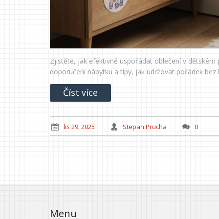
Zjistěte, jak efektivně uspořádat oblečení v dětském
doporučení nábytku a tipy, jak udržovat pořádek bez 
Číst více
lis 29, 2025
Stepan Prucha
0
Menu