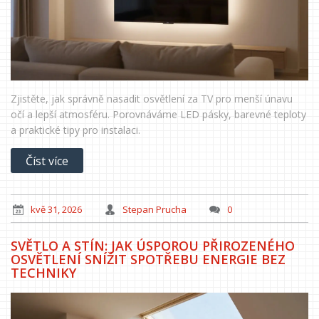
Zjistěte, jak správně nasadit osvětlení za TV pro menší únavu
očí a lepší atmosféru. Porovnáváme LED pásky, barevné teploty
a praktické tipy pro instalaci.
Číst více
kvě 31, 2026
Stepan Prucha
0
SVĚTLO A STÍN: JAK ÚSPOROU PŘIROZENÉHO
OSVĚTLENÍ SNÍŽIT SPOTŘEBU ENERGIE BEZ
TECHNIKY