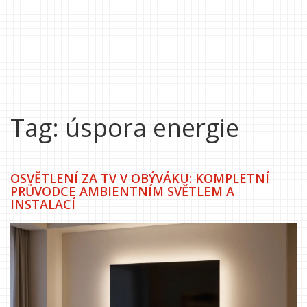
Tag: úspora energie
OSVĚTLENÍ ZA TV V OBÝVÁKU: KOMPLETNÍ
PRŮVODCE AMBIENTNÍM SVĚTLEM A
INSTALACÍ