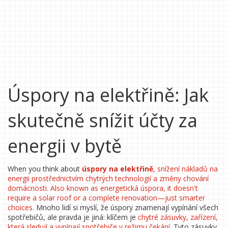
Úspory na elektřině: Jak
skutečně snížit účty za
energii v bytě
When you think about
úspory na elektřině
,
snížení nákladů na
energii prostřednictvím chytrých technologií a změny chování
domácnosti
. Also known as
energetická úspora
, it doesn't
require a solar roof or a complete renovation—just smarter
choices.
Mnoho lidí si myslí, že úspory znamenají vypínání všech
spotřebičů, ale pravda je jiná: klíčem je
chytré zásuvky
,
zařízení,
která sledují a vypínají spotřebiče v režimu čekání
. Tyto zásuvky