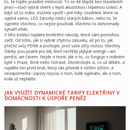
to, že topíte prázdné místnosti. To se dá zlepšit bez stavebních
prací—stačí vybrat dveře s lepší akustickou i tepelnou izolací. A
když už to máte, můžete využít i jiné triky: osvětlení, které se
vypíná samo, LED žárovky místo starých bábov, nebo to, že
vypnete všechno, co nejste používali. Všechno to dohromady
vytváří efekt.
V této kolekci najdete konkrétní návody, které vám pomohou
začít. Od toho, jak si vybrat chytrou zásuvku, až po to, jak
přečíst svůj PENB a pochopit, proč vaše účty rostou. Všechny
články jsou psané pro lidi, kteří nechtějí plýtpat energií—ani
penězi, ani časem. Nejde o teorii. Jde o to, co funguje v reálném
bytě v Praze, Brně nebo Ostravě. Zkontrolujte si, co už děláte, a
najděte ten první krok, který vás přivede k nižším účtům. A
nezapomeňte: úspory nejsou o tom, kolik vypínáte, ale o tom,
kolik už neplatíte.
JAK VYUŽÍT DYNAMICKÉ TARIFY ELEKTŘINY V
DOMÁCNOSTI K ÚSPOŘE PENĚZ