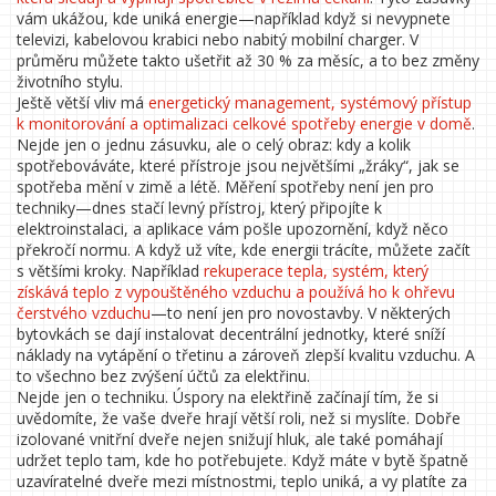
vám ukážou, kde uniká energie—například když si nevypnete
televizi, kabelovou krabici nebo nabitý mobilní charger. V
průměru můžete takto ušetřit až 30 % za měsíc, a to bez změny
životního stylu.
Ještě větší vliv má
energetický management
,
systémový přístup
k monitorování a optimalizaci celkové spotřeby energie v domě
.
Nejde jen o jednu zásuvku, ale o celý obraz: kdy a kolik
spotřebováváte, které přístroje jsou největšími „žráky“, jak se
spotřeba mění v zimě a létě. Měření spotřeby není jen pro
techniky—dnes stačí levný přístroj, který připojíte k
elektroinstalaci, a aplikace vám pošle upozornění, když něco
překročí normu. A když už víte, kde energii trácíte, můžete začít
s většími kroky. Například
rekuperace tepla
,
systém, který
získává teplo z vypouštěného vzduchu a používá ho k ohřevu
čerstvého vzduchu
—to není jen pro novostavby. V některých
bytovkách se dají instalovat decentrální jednotky, které sníží
náklady na vytápění o třetinu a zároveň zlepší kvalitu vzduchu. A
to všechno bez zvýšení účtů za elektřinu.
Nejde jen o techniku. Úspory na elektřině začínají tím, že si
uvědomíte, že vaše dveře hrají větší roli, než si myslíte. Dobře
izolované vnitřní dveře nejen snižují hluk, ale také pomáhají
udržet teplo tam, kde ho potřebujete. Když máte v bytě špatně
uzavíratelné dveře mezi místnostmi, teplo uniká, a vy platíte za