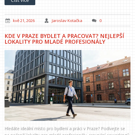
kvě 21, 2026
Jaroslav Kotačka
0
KDE V PRAZE BYDLET A PRACOVAT? NEJLEPŠÍ
LOKALITY PRO MLADÉ PROFESIONÁLY
Hledáte ideální místo pro bydlení a práci v Praze? Podívejte se