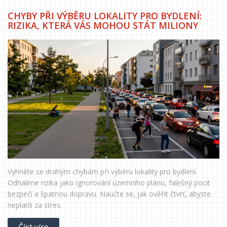
CHYBY PŘI VÝBĚRU LOKALITY PRO BYDLENÍ:
RIZIKA, KTERÁ VÁS MOHOU STÁT MILIONY
Vyhněte se drahým chybám při výběru lokality pro bydlení.
Odhalíme rizika jako ignorování územního plánu, falešný pocit
bezpečí a špatnou dopravu. Naučte se, jak ověřit čtvrť, abyste
neplatili za stres.
Číst více