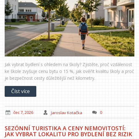
Jak vybrat bydlení s ohledem na školy? Zjistěte, proč vzdálenost
ke škole zvyšuje cenu bytu o 15 %, jak ověřit kvalitu školy a proč
je bezpečnost cesty důležitější než kilometry.
Číst více
čec 7, 2026
Jaroslav Kotačka
0
SEZÓNNÍ TURISTIKA A CENY NEMOVITOSTÍ:
JAK VYBRAT LOKALITU PRO BYDLENÍ BEZ RIZIK