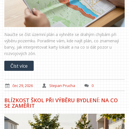
Naučte se číst územní plán a vyhněte se drahým chybám při
výběru pozemku. Poradíme vám, kde najít plán, co znamenají
barvy, jak interpretovat karty lokalit a na co si dát pozor u
rozvojových zón.
Číst více
čec 29, 2026
Stepan Prucha
0
BLÍZKOST ŠKOL PŘI VÝBĚRU BYDLENÍ: NA CO
SE ZAMĚŘIT