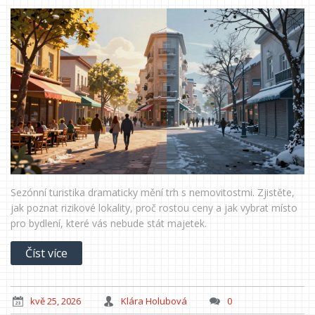
Sezónní turistika dramaticky mění trh s nemovitostmi. Zjistěte,
jak poznat rizikové lokality, proč rostou ceny a jak vybrat místo
pro bydlení, které vás nebude stát majetek.
Číst více
kvě 25, 2026
Klára Holubová
0