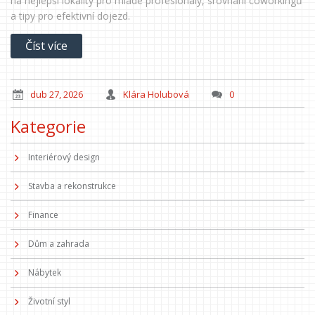
na nejlepší lokality pro mladé profesionály, srovnání coworkingů
a tipy pro efektivní dojezd.
Číst více
dub 27, 2026
Klára Holubová
0
Kategorie
Interiérový design
Stavba a rekonstrukce
Finance
Dům a zahrada
Nábytek
Životní styl