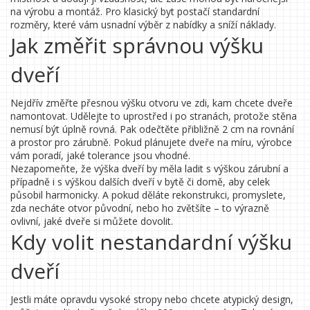
na výrobu a montáž. Pro klasický byt postačí standardní
rozměry, které vám usnadní výběr z nabídky a sníží náklady.
Jak změřit správnou výšku
dveří
Nejdřív změřte přesnou výšku otvoru ve zdi, kam chcete dveře
namontovat. Udělejte to uprostřed i po stranách, protože stěna
nemusí být úplně rovná. Pak odečtěte přibližně 2 cm na rovnání
a prostor pro zárubně. Pokud plánujete dveře na míru, výrobce
vám poradí, jaké tolerance jsou vhodné.
Nezapomeňte, že výška dveří by měla ladit s výškou zárubní a
případně i s výškou dalších dveří v bytě či domě, aby celek
působil harmonicky. A pokud děláte rekonstrukci, promyslete,
zda necháte otvor původní, nebo ho zvětšíte – to výrazně
ovlivní, jaké dveře si můžete dovolit.
Kdy volit nestandardní výšku
dveří
Jestli máte opravdu vysoké stropy nebo chcete atypický design,