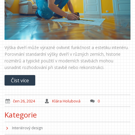
Výška dveří může výrazně ovlivnit funkčnost a estetiku interiéru.
Porovnání standardní výšky dveří v různých zemích, historie
rozměrů a typické použití v moderních stavbách mohou
usnadnit rozhodování při stavbě nebo rekonstrukci.
Číst více
čen 26, 2024
Klára Holubová
0
Kategorie
Interiérový design