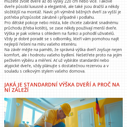
můžete zvolit dveře až do výšky 220 cm nebo více. Takové
dveře působí luxusně a elegantně, ale také jsou dražší a někdy
složitější na montáž. Navíc při výměně běžných dveří za vyšší je
potřeba přizpůsobit zárubně i případně i podlahu.
Pro dětské pokoje nebo místa, kde chcete zabránit snadnému
průchodu (třeba kotěti), se zase někdy používají menší dveře.
Výška je pak volena s ohledem na funkci a pohodlí uživatelů.
Vždy je dobré poradit se s odborníky, kteří vám pomohou najít
nejlepší řešení na míru vašeho interiéru.
Na závěr mějte na paměti, že správná výška dveří zvyšuje nejen
komfort, ale i hodnotu vašeho bydlení. Nešetřete proto na jejím
pečlivém výběru a měření. Ať už vybíráte standardní nebo
atypické dveře, vždy plánujte s dostatečnou rezervou a v
souladu s celkovým stylem vašeho domova.
JAKÁ JE STANDARDNÍ VÝŠKA DVEŘÍ A PROČ NA
NÍ ZÁLEŽÍ