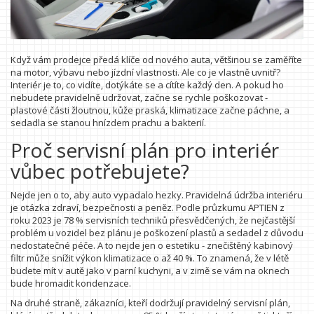
Když vám prodejce předá klíče od nového auta, většinou se zaměříte
na motor, výbavu nebo jízdní vlastnosti. Ale co je vlastně uvnitř?
Interiér je to, co vidíte, dotýkáte se a cítíte každý den. A pokud ho
nebudete pravidelně udržovat, začne se rychle poškozovat -
plastové části žloutnou, kůže praská, klimatizace začne páchne, a
sedadla se stanou hnízdem prachu a bakterií.
Proč servisní plán pro interiér
vůbec potřebujete?
Nejde jen o to, aby auto vypadalo hezky. Pravidelná údržba interiéru
je otázka zdraví, bezpečnosti a peněz. Podle průzkumu APTIEN z
roku 2023 je 78 % servisních techniků přesvědčených, že nejčastější
problém u vozidel bez plánu je poškození plastů a sedadel z důvodu
nedostatečné péče. A to nejde jen o estetiku - znečištěný kabinový
filtr může snížit výkon klimatizace o až 40 %. To znamená, že v létě
budete mít v autě jako v parní kuchyni, a v zimě se vám na oknech
bude hromadit kondenzace.
Na druhé straně, zákazníci, kteří dodržují pravidelný servisní plán,