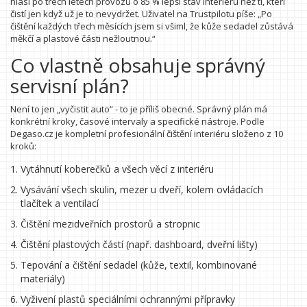
hlásí po třech letech provozu o 85 % lepší stav interiéru než ti, kteří
čistí jen když už je to nevydržet. Uživatel na Trustpilotu píše: „Po
čištění každých třech měsících jsem si všiml, že kůže sedadel zůstává
měkčí a plastové části nežloutnou.“
Co vlastně obsahuje správný
servisní plán?
Není to jen „vyčistit auto“ - to je příliš obecné. Správný plán má
konkrétní kroky, časové intervaly a specifické nástroje. Podle
Degaso.cz je kompletní profesionální čištění interiéru složeno z 10
kroků:
Vytáhnutí koberečků a všech věcí z interiéru
Vysávání všech skulin, mezer u dveří, kolem ovládacích
tlačítek a ventilací
Čištění mezidveřních prostorů a stropnic
Čištění plastových částí (např. dashboard, dveřní lišty)
Tepování a čištění sedadel (kůže, textil, kombinované
materiály)
Vyživení plastů speciálními ochrannými přípravky