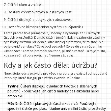
Čištění oken a zrcátek
Doštění chromovaných a leštěných částí
Čištění displejů a dotykových obrazovek
Dezinfekce klimatizačního systému a výparníku
Tento proces trvá průměrně 2,5 hodiny a vyžaduje až 12 různých
čisticích prostředků. Domácí čištění téměř nikdy nezahrnuje všechny
tyto kroky. Většina lidí vysaje, otře displej a přemýšlí, že to stačí. Ale
co je uvnitř ventilace? Co je pod sedadly? Co se děje na výparníku
klimatizace? Tam se hromadí bakterie, plísně a roztoči - a to je místo,
kde se začínají objevovat nepříjemné zápachy.
Kdy a jak často dělat údržbu?
Neexistuje jedna pravidla pro všechna auta, ale existují odhadované
intervaly, které fungují pro většinu vozidel v Česku:
Týdně:
Čištění displejů, ovládacích tlačítek a skleněných
povrchů - používejte jen čisticí hadříky bez alkoholu nebo
amoniaku.
Měsíčně:
Čištění plastových částí a koberců. Používejte
speciální čističe pro plast - žádné univerzální čisticí prostředky