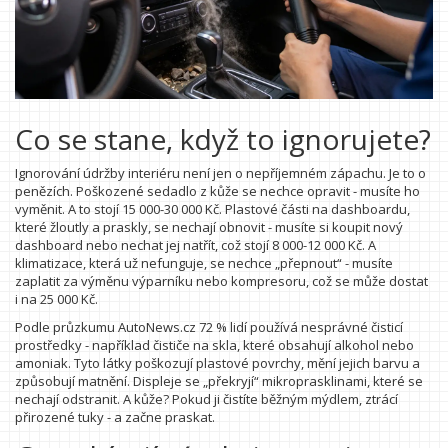
Co se stane, když to ignorujete?
Ignorování údržby interiéru není jen o nepříjemném zápachu. Je to o
penězích. Poškozené sedadlo z kůže se nechce opravit - musíte ho
vyměnit. A to stojí 15 000-30 000 Kč. Plastové části na dashboardu,
které žloutly a praskly, se nechají obnovit - musíte si koupit nový
dashboard nebo nechat jej natřít, což stojí 8 000-12 000 Kč. A
klimatizace, která už nefunguje, se nechce „přepnout“ - musíte
zaplatit za výměnu výparníku nebo kompresoru, což se může dostat
i na 25 000 Kč.
Podle průzkumu AutoNews.cz 72 % lidí používá nesprávné čisticí
prostředky - například čističe na skla, které obsahují alkohol nebo
amoniak. Tyto látky poškozují plastové povrchy, mění jejich barvu a
způsobují matnění. Displeje se „překryjí“ mikroprasklinami, které se
nechají odstranit. A kůže? Pokud ji čistíte běžným mýdlem, ztrácí
přirozené tuky - a začne praskat.