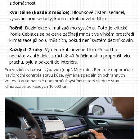
z domácnosti!
Kvartálně (každé 3 měsíce):
Hloubkové čištění sedadel,
vysávání pod sedadly, kontrola kabinového filtru.
Ročně:
Dezinfekce klimatizačního systému. Toto je kritické!
Podle Cebia.cz se bakterie začínají množit ve vlhkém prostředí
klimatizace již po 6 měsících, pokud není systém dezinfikován.
Každých 2 roky:
Výměna kabinového filtru. Pokud ho
necháte v autě déle, ztrácí až 40 % účinnosti a propouští více
prachu, pylu a bakterií do interiéru.
Pro vozidla s luxusní výbavou (např. Mercedes-Benz) se doporučuje
navíc roční kontrola stavu kůže, výměna speciálních ochranných
vrstev a automatické upozornění systému, který sleduje stav
klimatizace po každých 10 000 km.