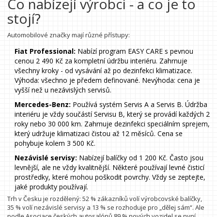
Co nabízejí výrobci - a co je to
stojí?
Automobilové značky mají různé přístupy:
Fiat Professional:
Nabízí program EASY CARE s pevnou
cenou 2 490 Kč za kompletní údržbu interiéru. Zahrnuje
všechny kroky - od vysávání až po dezinfekci klimatizace.
Výhoda: všechno je předem definované. Nevýhoda: cena je
vyšší než u nezávislých servisů.
Mercedes-Benz:
Používá systém Servis A a Servis B. Údržba
interiéru je vždy součástí Servisu B, který se provádí každých 2
roky nebo 30 000 km. Zahrnuje dezinfekci speciálním sprejem,
který udržuje klimatizaci čistou až 12 měsíců. Cena se
pohybuje kolem 3 500 Kč.
Nezávislé servisy:
Nabízejí balíčky od 1 200 Kč. Často jsou
levnější, ale ne vždy kvalitnější. Některé používají levné čisticí
prostředky, které mohou poškodit povrchy. Vždy se zeptejte,
jaké produkty používají.
Trh v Česku je rozdělený: 52 % zákazníků volí výrobcovské balíčky,
35 % volí nezávislé servisy a 13 % se rozhoduje pro „dělej sám“. Ale
podle Asociace českých autosalónů 89 % nových vozidel se nyní