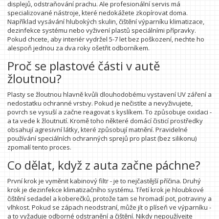
displejů, odstraňování prachu. Ale profesionální servis má
specializované nástroje, které nedokážete zkopírovat doma.
Například vysávání hlubokých skulin, čištění výparníku klimatizace,
dezinfekce systému nebo vyživení plastů speciálními přípravky.
Pokud chcete, aby interiér vydržel 5-7 let bez poškození, nechte ho
alespoň jednou za dva roky ošetřit odborníkem.
Proč se plastové části v autě
žloutnou?
Plasty se žloutnou hlavně kvůli dlouhodobému vystavení UV záření a
nedostatku ochranné vrstvy. Pokud je nečistíte a nevyživujete,
povrch se vysuší a začne reagovat s kyslíkem. To způsobuje oxidaci -
a ta vede k žloutnutí. Kromě toho některé domácí čisticí prostředky
obsahují agresivní látky, které způsobují matnění. Pravidelné
používání speciálních ochranných sprejů pro plast (bez silikonu)
zpomalí tento proces.
Co dělat, když z auta začne páchne?
První krok je vyměnit kabinový filtr - je to nejčastější příčina. Druhý
krok je dezinfekce klimatizačního systému. Třetí krok je hloubkové
čištění sedadel a koberečků, protože tam se hromadí pot, potraviny a
vlhkost. Pokud se zápach neodstraní, může jít o plíseň ve výparníku -
a to vyžaduje odborné odstranění a čištění. Nikdy nepoužívejte