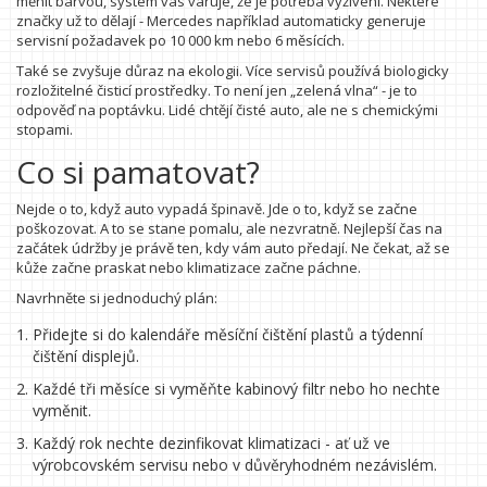
měnit barvou, systém vás varuje, že je potřeba vyživení. Některé
značky už to dělají - Mercedes například automaticky generuje
servisní požadavek po 10 000 km nebo 6 měsících.
Také se zvyšuje důraz na ekologii. Více servisů používá biologicky
rozložitelné čisticí prostředky. To není jen „zelená vlna“ - je to
odpověď na poptávku. Lidé chtějí čisté auto, ale ne s chemickými
stopami.
Co si pamatovat?
Nejde o to, když auto vypadá špinavě. Jde o to, když se začne
poškozovat. A to se stane pomalu, ale nezvratně. Nejlepší čas na
začátek údržby je právě ten, kdy vám auto předají. Ne čekat, až se
kůže začne praskat nebo klimatizace začne páchne.
Navrhněte si jednoduchý plán:
Přidejte si do kalendáře měsíční čištění plastů a týdenní
čištění displejů.
Každé tři měsíce si vyměňte kabinový filtr nebo ho nechte
vyměnit.
Každý rok nechte dezinfikovat klimatizaci - ať už ve
výrobcovském servisu nebo v důvěryhodném nezávislém.