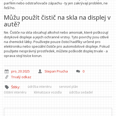
parfém nebo odstraňovače zápachu - ty jen zakrývají problém, ne
řeší ho.
Můžu použít čistič na skla na displej v
autě?
Ne. Čističe na skla obsahují alkohol nebo amoniak, které poškozují
dotykové displeje a jejich ochranné vrstvy. Tyto povrchy jsou citlivé
na chemické látky. Používejte pouze čisticí hadříky určené pro
elektroniku nebo speciální čističe pro automobilové displeje. Pokud
použijete nesprávný prostředek, můžete poškodit displej trvale - a
oprava stojí tisíce korun.
pro, 20 2025
Stepan Prucha
0
Trvalý odkaz
údržba interiéru
servisní plán
Štítky:
čištění interiéru
klimatizace vozidla
údržba sedadel