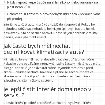
Nikdy nepoužívejte čističe na skla, alkohol nebo amoniak na
plast nebo kůži.
Uchovejte si záznam o provedených údržbách - pomůže vám
při prodeji.
Interiér je ta část auta, která vás každý den doprovází. Pokud ho
nebudete udržovat, nebudete ho mít jen špinavý - budete ho mít
poškozený. A to se nechce opravit. Nechá se jen nahradit. A to stojí
peníze, které jste mohli ušetřit.
Jak často bych měl nechat
dezinfikovat klimatizaci v autě?
Klimatizaci byste měl nechat dezinfikovat alespoň jednou ročně.
Pokud je auto používáno intenzivně, jízdíte často v městě nebo máte
alergie, doporučuje se dvakrát ročně - v jarních měsících a před
zimou. Pokud to necháte, bakterie a plísně se začnou množit ve
vlhkém výparníku již po 6 měsících, což vede k nepříjemnému
zápachu a snížení výkonu systému.
Je lepší čistit interiér doma nebo v
servisu?
Domácí čištění je dobré pro běžné udržování - vysávání, čištění