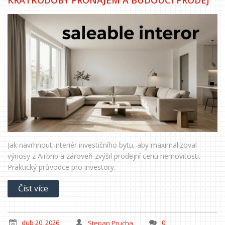
Jak navrhnout interiér investičního bytu, aby maximalizoval
výnosy z Airbnb a zároveň zvýšil prodejní cenu nemovitosti.
Praktický průvodce pro investory.
Číst více
dub 20, 2026
Stepan Prucha
0