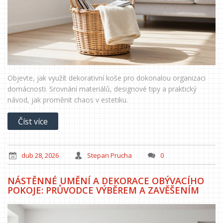
Objevte, jak využít dekorativní koše pro dokonalou organizaci
domácnosti. Srovnání materiálů, designové tipy a praktický
návod, jak proměnit chaos v estetiku.
Číst více
dub 28, 2026
Stepan Prucha
0
NÁSTĚNNÉ UMĚNÍ A DEKORACE OBÝVACÍHO
POKOJE: PRŮVODCE VÝBĚREM A ZAVĚŠENÍM