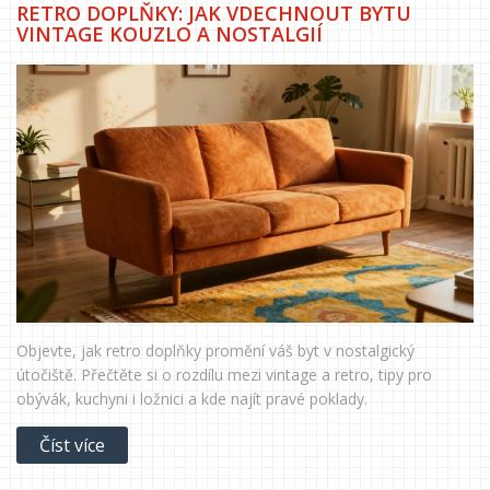
RETRO DOPLŇKY: JAK VDECHNOUT BYTU
VINTAGE KOUZLO A NOSTALGIÍ
Objevte, jak retro doplňky promění váš byt v nostalgický
útočiště. Přečtěte si o rozdílu mezi vintage a retro, tipy pro
obývák, kuchyni i ložnici a kde najít pravé poklady.
Číst více