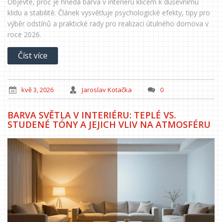
Objevte, proč je hnědá barva v interiéru klíčem k duševnímu
klidu a stabilitě. Článek vysvětluje psychologické efekty, tipy pro
výběr odstínů a praktické rady pro realizaci útulného domova v
roce 2026.
Číst více
kvě 3, 2026
Jaroslav Kotačka
0
BARVA SVĚTLA V INTERIÉRU: TEPLÉ VS.
STUDENÉ TÓNY A JEJICH VLIV NA ATMOSFÉRU