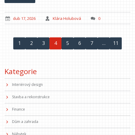
dub 17, 2026
Klára Holubová
0
1
2
3
4
5
6
7
…
11
Kategorie
Interiérový design
Stavba a rekonstrukce
Finance
Dům a zahrada
Nábytek