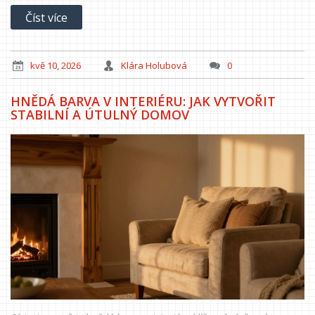
Číst více
kvě 10, 2026
Klára Holubová
0
HNĚDÁ BARVA V INTERIÉRU: JAK VYTVOŘIT
STABILNÍ A ÚTULNÝ DOMOV