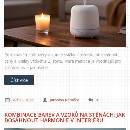
Porovnáváme difuzéry a vonné svíčky z hlediska bezpečnosti,
ceny a kvality vzduchu. Zjistěte, která metoda je vhodnější pro
váš domov a jak ušetřit.
Číst více
kvě 13, 2026
Jaroslav Kotačka
0
KOMBINACE BAREV A VZORŮ NA STĚNÁCH: JAK
DOSÁHNOUT HARMONIE V INTERIÉRU