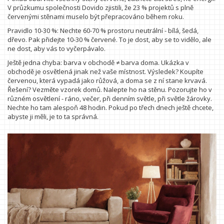
V průzkumu společnosti Dovido zjistili, že 23 % projektů s plně
červenými stěnami muselo být přepracováno během roku.
Pravidlo 10-30 %: Nechte 60-70 % prostoru neutrální - bílá, šedá,
dřevo. Pak přidejte 10-30 % červené. To je dost, aby se to vidělo, ale
ne dost, aby vás to vyčerpávalo.
Ještě jedna chyba: barva v obchodě ≠ barva doma. Ukázka v
obchodě je osvětlená jinak než vaše místnost. Výsledek? Koupíte
červenou, která vypadá jako růžová, a doma se z ní stane krvavá.
Řešení? Vezměte vzorek domů. Nalepte ho na stěnu. Pozorujte ho v
různém osvětlení - ráno, večer, při denním světle, při světle žárovky.
Nechte ho tam alespoň 48 hodin. Pokud po třech dnech ještě chcete,
abyste ji měli, je to ta správná.