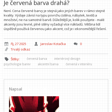
Je červená barva drahá?
Není. Cena červené barvy je stejná jako jiných barev v rámci stejné
kvality. Výdaje závisí na typu povrchu (stěna, nábytek, textil) a
množství, ne na samotné barvě. Důležitější je, kolik použijete - malé
akcenty jsou levné, plné stěny vyžadují více nákladů. Většina lidí
úspěšně používá červenou jako akcent, což je i ekonomičtější řešení.
říj, 27 2025
Jaroslav Kotačka
0
Trvalý odkaz
červená barva
interiérový design
Štítky:
psychologie barev
akcentní barva
červená v interiéru
Napsal
Jaroslav Kotačka