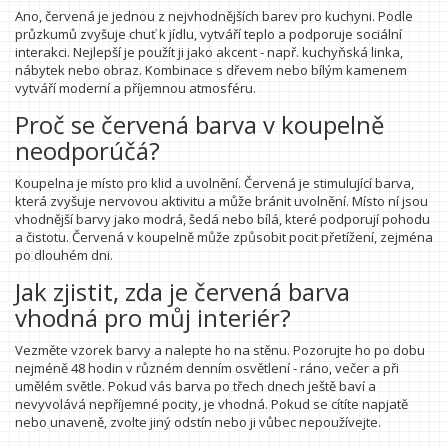
Ano, červená je jednou z nejvhodnějších barev pro kuchyni. Podle
průzkumů zvyšuje chuť k jídlu, vytváří teplo a podporuje sociální
interakci. Nejlepší je použít ji jako akcent - např. kuchyňská linka,
nábytek nebo obraz. Kombinace s dřevem nebo bílým kamenem
vytváří moderní a příjemnou atmosféru.
Proč se červená barva v koupelně
neodporúčá?
Koupelna je místo pro klid a uvolnění. Červená je stimulující barva,
která zvyšuje nervovou aktivitu a může bránit uvolnění. Místo ní jsou
vhodnější barvy jako modrá, šedá nebo bílá, které podporují pohodu
a čistotu. Červená v koupelně může způsobit pocit přetížení, zejména
po dlouhém dni.
Jak zjistit, zda je červená barva
vhodná pro můj interiér?
Vezměte vzorek barvy a nalepte ho na stěnu. Pozorujte ho po dobu
nejméně 48 hodin v různém denním osvětlení - ráno, večer a při
umělém světle. Pokud vás barva po třech dnech ještě baví a
nevyvolává nepříjemné pocity, je vhodná. Pokud se cítíte napjatě
nebo unaveně, zvolte jiný odstín nebo ji vůbec nepoužívejte.