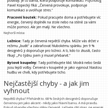
podívají. Je to barva, která podporuje komunikaci. Psycholog
Pavel Kopecký říká: „Červená provokuje, podporuje
komunikaci a uvolňuje stres.“
Pracovní koutek:
Pokud pracujete doma a potřebujete víc
energie, červený doplněk na stole nebo na stěně za vámi
může pomoci. Ale jen malý. Ne všechno.
Nejhorší místa:
Ložnice:
Tady je červená největší chyba. Může vás držet v
režimu „budit“ a zabraňovat hlubokému spánku. Jen 9 %
designérů ji doporučuje pro ložnici. A ti, kdo to zkusili, často
říkají: „Po týdnu jsem ji musel přebarvit.“
Bytové koupelny:
Tady potřebujete klid. Modrá nebo šedá
jsou lepší volby. Červená v koupelně je jako vypnout hlasitou
hudbu ve chvíli, kdy potřebujete ticho.
Nejčastější chyby - a jak jim
vyhnout
Největší chyba? Přehánět to. 68 % českých designérů doporučuje
červenou jen jako akcent - nikdy jako hlavní barvu. A má pravdu.
Pokud obarvíte všechny stěny červeně, začnete cítit stres, ne energii.