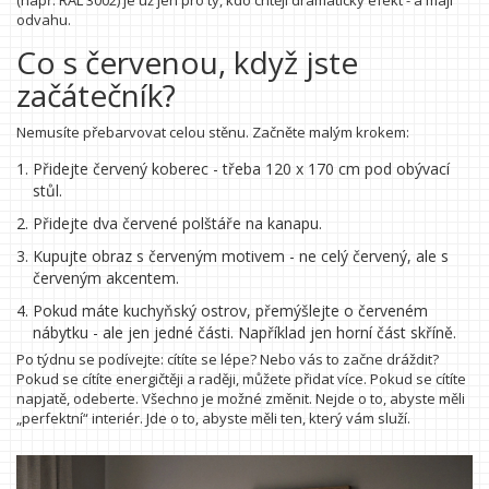
(např. RAL 3002) je už jen pro ty, kdo chtějí dramatický efekt - a mají
odvahu.
Co s červenou, když jste
začátečník?
Nemusíte přebarvovat celou stěnu. Začněte malým krokem:
Přidejte červený koberec - třeba 120 x 170 cm pod obývací
stůl.
Přidejte dva červené polštáře na kanapu.
Kupujte obraz s červeným motivem - ne celý červený, ale s
červeným akcentem.
Pokud máte kuchyňský ostrov, přemýšlejte o červeném
nábytku - ale jen jedné části. Například jen horní část skříně.
Po týdnu se podívejte: cítíte se lépe? Nebo vás to začne dráždit?
Pokud se cítíte energičtěji a raději, můžete přidat více. Pokud se cítíte
napjatě, odeberte. Všechno je možné změnit. Nejde o to, abyste měli
„perfektní“ interiér. Jde o to, abyste měli ten, který vám služí.