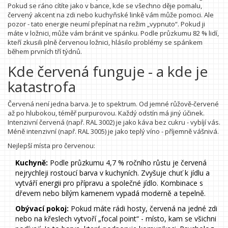
Pokud se ráno cítíte jako v bance, kde se všechno děje pomalu,
červený akcent na zdi nebo kuchyňské linkě vám může pomoci. Ale
pozor - tato energie neumí přepínat na režim „vypnuto“. Pokud ji
máte v ložnici, může vám bránit ve spánku. Podle průzkumu 82 % lidí,
kteří zkusili plně červenou ložnici, hlásilo problémy se spánkem
během prvních tří týdnů.
Kde červená funguje - a kde je
katastrofa
Červená není jedna barva. Je to spektrum. Od jemné růžově-červené
až po hlubokou, téměř purpurovou. Každý odstín má jiný účinek.
Intenzivní červená (např. RAL 3002) je jako káva bez cukru - vybíjí vás.
Méně intenzivní (např. RAL 3005) je jako teplý víno - příjemně vášnivá.
Nejlepší místa pro červenou:
Kuchyně:
Podle průzkumu 4,7 % ročního růstu je červená
nejrychleji rostoucí barva v kuchyních. Zvyšuje chuť k jídlu a
vytváří energii pro přípravu a společné jídlo. Kombinace s
dřevem nebo bílým kamenem vypadá moderně a tepelně.
Obývací pokoj:
Pokud máte rádi hosty, červená na jedné zdi
nebo na křeslech vytvoří „focal point“ - místo, kam se všichni