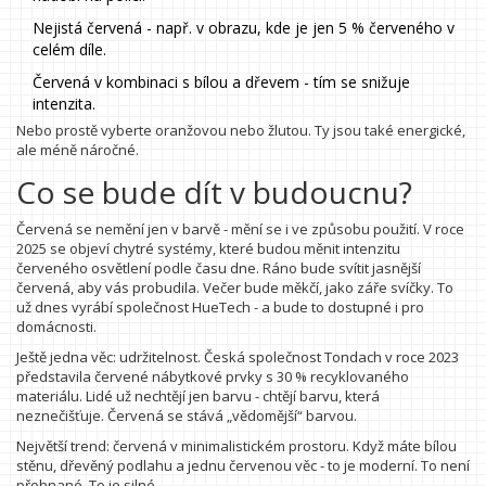
Nejistá červená - např. v obrazu, kde je jen 5 % červeného v
celém díle.
Červená v kombinaci s bílou a dřevem - tím se snižuje
intenzita.
Nebo prostě vyberte oranžovou nebo žlutou. Ty jsou také energické,
ale méně náročné.
Co se bude dít v budoucnu?
Červená se nemění jen v barvě - mění se i ve způsobu použití. V roce
2025 se objeví chytré systémy, které budou měnit intenzitu
červeného osvětlení podle času dne. Ráno bude svítit jasnější
červená, aby vás probudila. Večer bude měkčí, jako záře svíčky. To
už dnes vyrábí společnost HueTech - a bude to dostupné i pro
domácnosti.
Ještě jedna věc: udržitelnost. Česká společnost Tondach v roce 2023
představila červené nábytkové prvky s 30 % recyklovaného
materiálu. Lidé už nechtějí jen barvu - chtějí barvu, která
neznečišťuje. Červená se stává „vědomější“ barvou.
Největší trend: červená v minimalistickém prostoru. Když máte bílou
stěnu, dřevěný podlahu a jednu červenou věc - to je moderní. To není
přehnané. To je silné.