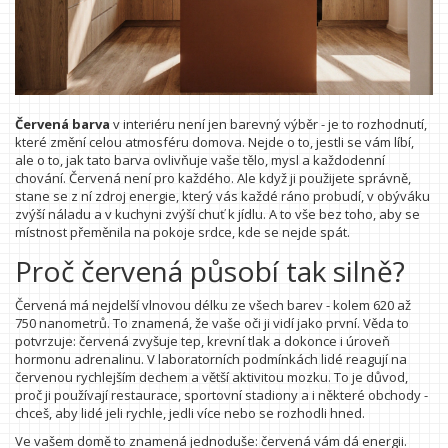
Červená barva
v interiéru není jen barevný výběr - je to rozhodnutí,
které změní celou atmosféru domova. Nejde o to, jestli se vám líbí,
ale o to, jak tato barva ovlivňuje vaše tělo, mysl a každodenní
chování. Červená není pro každého. Ale když ji použijete správně,
stane se z ní zdroj energie, který vás každé ráno probudí, v obýváku
zvýší náladu a v kuchyni zvýší chuť k jídlu. A to vše bez toho, aby se
místnost přeměnila na pokoje srdce, kde se nejde spát.
Proč červená působí tak silně?
Červená má nejdelší vlnovou délku ze všech barev - kolem 620 až
750 nanometrů. To znamená, že vaše oči ji vidí jako první. Věda to
potvrzuje: červená zvyšuje tep, krevní tlak a dokonce i úroveň
hormonu adrenalinu. V laboratorních podmínkách lidé reagují na
červenou rychlejším dechem a větší aktivitou mozku. To je důvod,
proč ji používají restaurace, sportovní stadiony a i některé obchody -
chceš, aby lidé jeli rychle, jedli více nebo se rozhodli hned.
Ve vašem domě to znamená jednoduše: červená vám dá energii.