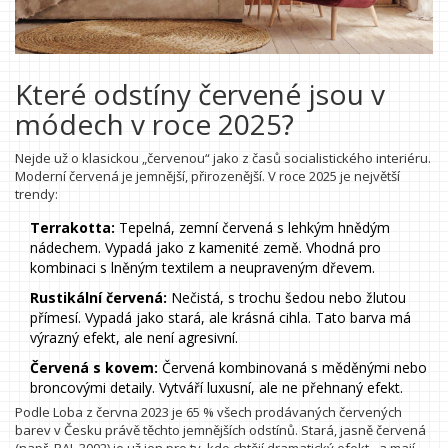
Které odstíny červené jsou v
módech v roce 2025?
Nejde už o klasickou „červenou“ jako z časů socialistického interiéru.
Moderní červená je jemnější, přirozenější. V roce 2025 je největší
trendy:
Terrakotta:
Tepelná, zemní červená s lehkým hnědým
nádechem. Vypadá jako z kamenité země. Vhodná pro
kombinaci s lněným textilem a neupraveným dřevem.
Rustikální červená:
Nečistá, s trochu šedou nebo žlutou
přímesí. Vypadá jako stará, ale krásná cihla. Tato barva má
výrazný efekt, ale není agresivní.
Červená s kovem:
Červená kombinovaná s měděnými nebo
broncovými detaily. Vytváří luxusní, ale ne přehnaný efekt.
Podle Loba z června 2023 je 65 % všech prodávaných červených
barev v Česku právě těchto jemnějších odstínů. Stará, jasně červená