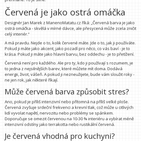
Červená je jako ostrá omáčka
Designér Jan Marek z ManenoMatatu.cz říká: „Červená barva je jako
ostrá omáčka - skvělá v mírné dávce, ale přesycená může zcela zničit
celý interiér.“
A má pravdu. Nejde o to, kolik červené máte. Jde o to, jak ji používáte.
Pokud ji máte jako akcent, jako pozadí pro něco, co vás baví - je to
krása. Pokud ji máte jako hlavní barvu, bez oddechu - je to přetížení.
Červená není pro každého. Ale pro ty, kdo ji používají s rozumem, je
to jedna z nejsilnějších barev, které můžete mít doma. Dodává
energii, život, vášeň. A pokud ji nezneužijete, bude vám sloužit roky -
ne jen rok, jak některé říkají.
Může červená barva způsobit stres?
Ano, pokud je příliš intenzivní nebo přítomná na příliš velké ploše.
Červená zvyšuje srdeční frekvenci a krevní tlak, což může u citlivých
lidí vyvolat napětí, nervozitu nebo problémy se spánkem.
Doporučuje se omezit červenou na 10-30 % interiéru a vybírat méně
intenzivní odstíny jako terrakotta nebo rustikální červená.
Je červená vhodná pro kuchyni?