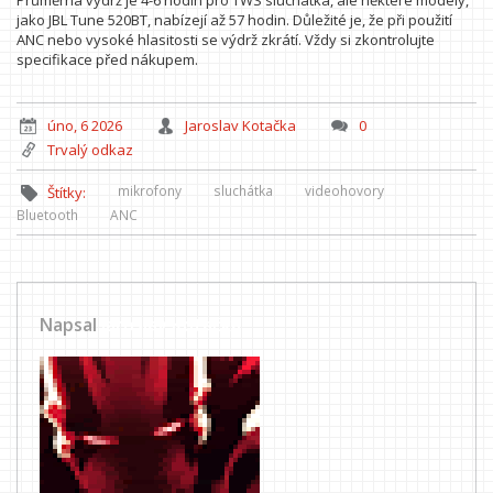
Průměrná výdrž je 4-6 hodin pro TWS sluchátka, ale některé modely,
jako JBL Tune 520BT, nabízejí až 57 hodin. Důležité je, že při použití
ANC nebo vysoké hlasitosti se výdrž zkrátí. Vždy si zkontrolujte
specifikace před nákupem.
úno, 6 2026
Jaroslav Kotačka
0
Trvalý odkaz
mikrofony
sluchátka
videohovory
Štítky:
Bluetooth
ANC
Napsal
Jaroslav Kotačka