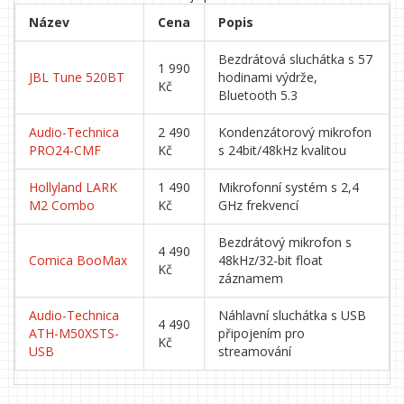
Název
Cena
Popis
Bezdrátová sluchátka s 57
1 990
JBL Tune 520BT
hodinami výdrže,
Kč
Bluetooth 5.3
Audio-Technica
2 490
Kondenzátorový mikrofon
PRO24-CMF
Kč
s 24bit/48kHz kvalitou
Hollyland LARK
1 490
Mikrofonní systém s 2,4
M2 Combo
Kč
GHz frekvencí
Bezdrátový mikrofon s
4 490
Comica BooMax
48kHz/32-bit float
Kč
záznamem
Audio-Technica
Náhlavní sluchátka s USB
4 490
ATH-M50XSTS-
připojením pro
Kč
USB
streamování