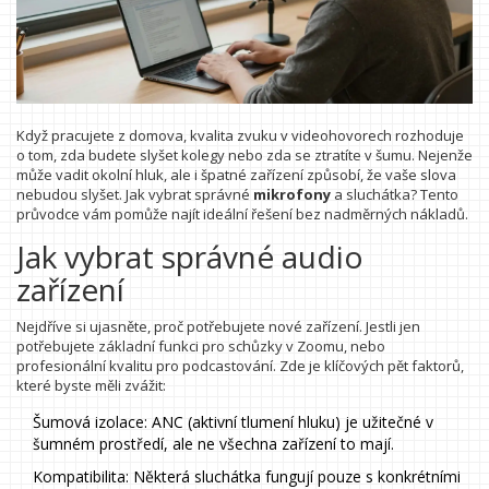
Když pracujete z domova, kvalita zvuku v videohovorech rozhoduje
o tom, zda budete slyšet kolegy nebo zda se ztratíte v šumu. Nejenže
může vadit okolní hluk, ale i špatné zařízení způsobí, že vaše slova
nebudou slyšet. Jak vybrat správné
mikrofony
a sluchátka? Tento
průvodce vám pomůže najít ideální řešení bez nadměrných nákladů.
Jak vybrat správné audio
zařízení
Nejdříve si ujasněte, proč potřebujete nové zařízení. Jestli jen
potřebujete základní funkci pro schůzky v Zoomu, nebo
profesionální kvalitu pro podcastování. Zde je klíčových pět faktorů,
které byste měli zvážit:
Šumová izolace: ANC (aktivní tlumení hluku) je užitečné v
šumném prostředí, ale ne všechna zařízení to mají.
Kompatibilita: Některá sluchátka fungují pouze s konkrétními