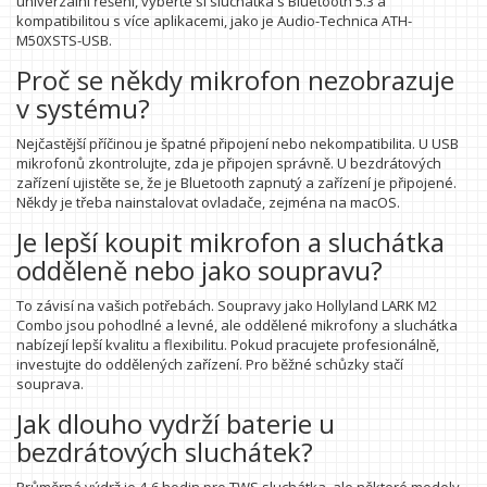
univerzální řešení, vyberte si sluchátka s Bluetooth 5.3 a
kompatibilitou s více aplikacemi, jako je Audio-Technica ATH-
M50XSTS-USB.
Proč se někdy mikrofon nezobrazuje
v systému?
Nejčastější příčinou je špatné připojení nebo nekompatibilita. U USB
mikrofonů zkontrolujte, zda je připojen správně. U bezdrátových
zařízení ujistěte se, že je Bluetooth zapnutý a zařízení je připojené.
Někdy je třeba nainstalovat ovladače, zejména na macOS.
Je lepší koupit mikrofon a sluchátka
odděleně nebo jako soupravu?
To závisí na vašich potřebách. Soupravy jako Hollyland LARK M2
Combo jsou pohodlné a levné, ale oddělené mikrofony a sluchátka
nabízejí lepší kvalitu a flexibilitu. Pokud pracujete profesionálně,
investujte do oddělených zařízení. Pro běžné schůzky stačí
souprava.
Jak dlouho vydrží baterie u
bezdrátových sluchátek?