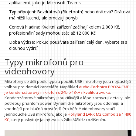
aplikacemi, jako je Microsoft Teams.
Typ připojení: Bezdrátová (Bluetooth) nebo drátová? Drátová
má nižší latenci, ale omezují pohyb.
Cenová hladina: Kvalitní zařízení začínají kolem 2 000 Kč,
profesionální sady mohou stát až 12 000 Kč.
Doba výdrže: Pokud používáte zařízení celý den, vyberte si s
dlouhou výdrží.
Typy mikrofonů pro
videohovory
Mikrofony se dělí podle typu a použití. USB mikrofony jsou nejčastější
volbou pro domácí kanceláře. Například
Audio-Technica PRO24-CMF
je
kondenzátorový mikrofon s 24bit/48kHz kvalitou zvuku
.
Kondenzátorové mikrofony jsou citlivější a lépe zachycují detaily, ale
potřebují phantom power. Dynamické mikrofony jsou odolnější a
vhodnější pro hlučná prostředí. Pro běžné videohovory stačí
jednoduché USB mikrofon, jako je
Hollyland LARK M2 Combo
za
1 490
Kč
, který poskytuje jasný zvuk s 24bit/48kHz rozlišením.