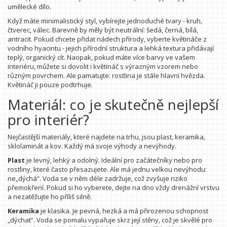
umělecké dílo.
Když máte minimalistický styl, vybírejte jednoduché tvary - kruh,
čtverec, válec. Barevně by měly být neutrální: šedá, černá, bílá,
antracit. Pokud chcete přidat nádech přírody, vyberte květináče z
vodního hyacintu - jejich přírodní struktura a lehká textura přidávají
teplý, organický cít. Naopak, pokud máte více barvy ve vašem
interiéru, můžete si dovolit i květináč s výrazným vzorem nebo
různým povrchem. Ale pamatujte: rostlina je stále hlavní hvězda.
Květináč ji pouze podtrhuje.
Materiál: co je skutečně nejlepší
pro interiér?
Nejčastější materiály, které najdete na trhu, jsou plast, keramika,
sklolaminát a kov. Každý má svoje výhody a nevýhody.
Plast
je levný, lehký a odolný. Ideální pro začátečníky nebo pro
rostliny, které často přesazujete. Ale má jednu velkou nevýhodu:
ne„dýchá“. Voda se v něm déle zadržuje, což zvyšuje riziko
přemokření. Pokud si ho vyberete, dejte na dno vždy drenážní vrstvu
a nezatěžujte ho příliš silně.
Keramika
je klasika. Je pevná, hezká a má přirozenou schopnost
„dýchat“. Voda se pomalu vypařuje skrz její stěny, což je skvělé pro