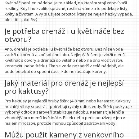
Květináč není jen nádoba. Je to základ, na kterém stojí zdraví vaší
rostliny. Když ho zvolíte správně, rostlina vám za to poděkuje listy,
květy a životem. A vy si užijete prostor, který se nejen hezky vypadá,
ale i cítí - jako živý.
Je potřeba drenáž i u květináče bez
otvoru?
Ano, drenáž je potřeba i u květináče bez otvoru. Bez ní se voda
zadrží u kořenů a způsobí hnilobu. Nejlepší řešení je vložit menší
květináč s otvory a drenáží do většího nebo na dno vložit vrstvu
keramzitu nebo štěrku. Tím se voda nezadrží v celé nádobě, ale
bude odtékat do spodní části, kde nezasažuje kořeny.
Jaký materiál pro drenáž je nejlepší
pro kaktusy?
Pro kaktusy je nejlepší hrubý štěrk (4-8 mm) nebo keramzit. Kaktusy
nechtějí vlhký substrát - potřebují rychlý odtok vody. Štěrk poskytuje
výborný odtok a zároveň stabilizuje nádobu. Keramzit je lehčí a
vhodnější pro menší květináče. Písek nebo perlit používejte jen v
malém množství, protože mohou způsobit zadržování vody.
Můžu použít kameny z venkovního