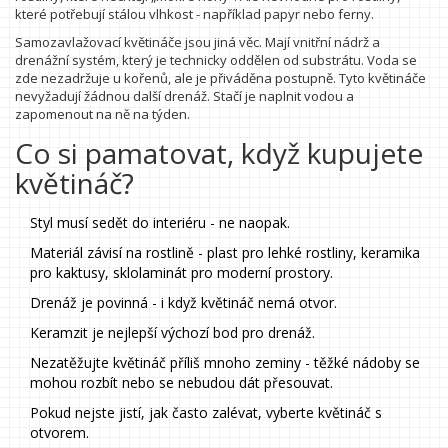
které potřebují stálou vlhkost - například papyr nebo ferny.
Samozavlažovací květináče jsou jiná věc. Mají vnitřní nádrž a
drenážní systém, který je technicky oddělen od substrátu. Voda se
zde nezadržuje u kořenů, ale je přiváděna postupně. Tyto květináče
nevyžadují žádnou další drenáž. Stačí je naplnit vodou a
zapomenout na ně na týden.
Co si pamatovat, když kupujete
květináč?
Styl musí sedět do interiéru - ne naopak.
Materiál závisí na rostlině - plast pro lehké rostliny, keramika
pro kaktusy, sklolaminát pro moderní prostory.
Drenáž je povinná - i když květináč nemá otvor.
Keramzit je nejlepší výchozí bod pro drenáž.
Nezatěžujte květináč příliš mnoho zeminy - těžké nádoby se
mohou rozbít nebo se nebudou dát přesouvat.
Pokud nejste jistí, jak často zalévat, vyberte květináč s
otvorem.