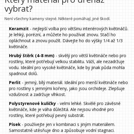
vybrat?
Není všechny kameny stejné. Některé pomáhají, jiné škodí.
Keramzit
- nejlepší volba pro většinu interiérových květináčů.
Je lehký, porézní, a můžete ho používat znovu. Stačí ho
opláchnout a znovu použít. Dávejte ho do výšky 1/4 až 1/3
květináče.
Hrubý štěrk (4-8 mm)
- skvělý pro větší květináče nebo pro
rostliny, které potřebují velkou stabilitu. Váží, ale nezadržuje
vodu. Ideální pro vysoké květináče, kde by jinak půda mohla
spadnout dolů.
Perlit
- jemný, bílý materiál. Ideální pro menší květináče nebo
pro rostliny s jemnými kořeny, jako jsou orchideje. Zlepšuje
vzdušnost a zadržuje vlhkost.
Polystyrenové kuličky
- velmi lehké. Skvělé pro závěsné
květináče, kde je váha důležitá. Ale nejsou vhodné pro
rostliny, které potřebují pevný substrát.
Písek
- používejte jen v kombinaci s jiným materiálem.
Samostatně utěsňuje dno a způsobuje vodní stagnaci.