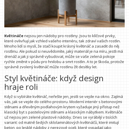
Květináče
nejsou jen nádoby pro rostliny. Jsou to klíčové prvky,
které ovlivňují jak vzhled vašeho interiéru, tak zdraví vašich rostlin.
Mnoho lidí si myslí, že stačí koupit krásný květináč a zasadit do něj
rostlinu. Ale pokud si neuvědomíte, jaký materiál je na míru, jestli má
drenáž a jak ji správně vybudovat, může se vaše zelená pokoje
rychle změnit v půdu pro hnilobu a smrt rostlin. A to je škoda, protože
správně zvolený květináč může rostlinu žít desítky let.
Styl květináče: když design
hraje roli
Když si vybíráte květináč, neřešte jen, jestli se vejde na okno. Zajímá
vás, jak se vejde do celého prostoru. Moderní interiér s betonovými
stěnami a dřevěným podlahovým krytem vyžaduje jiný přístup než
klasický byt s pastelovými stěnami a klasickým nábytkem. Květináče
už nejsou jen zelené plastové nádoby. Dnes se vyrábějí v tisících
variant: od matně šedých sklolaminátových květináčů, které imitují
beton, po lesklé nádoby z nerezové oceli, které vypadají jako