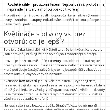
Rozbité cihly
- provizorní řešení. Nejsou ideální, protože mají
nepravidelné tvary a mohou poškodit kořeny.
Pro většinu interiérových rostlin doporučuji keramzit. Je výkonný,
levný a snadno dostupný. Pokud máte jemnější rostlinu, přidejte k
němu trochu perlitu.
Květináče s otvory vs. bez
otvorů: co je lepší?
Toto je otázka, která dělí lidi. Někteří tvrdí, že jen květináče s otvory
jsou správné. Jiní říkají, že bez otvorů jsou modernější a čistější.
Pravda je mezi tím. Květináče
s otvory
jsou ideální, pokud nejste
přesný s mírou zálivky. Pokud zapomínáte, nebo máte větší rostlinu,
která potřebuje častější zalévání, je to nejbezpečnější volba. Voda
prostě odtéká. Zbytky vody se nezadrží.
Květináče
bez otvorů
jsou skvělé pro estetiku. Vypadají čistě,
nezanechávají skvrny na podlaze a lze je použít v interiérech, kde je
důležitý vzhled. Ale vyžadují větší opatrnost. Musíte vědět, kolik vody
vaše rostlina potřebuje. A musíte vytvořit drenážní vrstvu - jinak se
všechna voda zadrží u kořenů.
Nejlepší řešení pro bezotvorové květináče? Vložte do něj menší
nádobu s otvory a drenáží. Takto můžete rostlinu vytáhnout, odličit a