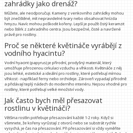
zahrádky jako drenáž?
Můžete, ale neodporučuji. Kameny z venkovního zahrádky mohou
být znečištěné, mít nepravidelné tvary nebo obsahovat hnízda
hmyzu. Navíc mohou poškodit kořeny. Lepší je použít čistý keramzit
nebo štěrk z zahradního centra. Jsou bezpečné, čisté a navržené
právě pro rostliny.
Proč se některé květináče vyrábějí z
vodního hyacintu?
Vodní hyacint (papyrus) je přírodní, prodyšný materiál, který
umožňuje přirozenou cirkulaci vzduchu a vlhkosti. Květináče z něj
jsou lehké, estetické a ideální pro rostliny, které potřebují mírnou
vlhkost - například ferny nebo orchideje. Zároveň vypadají přírodně
a přidávají teplý nádech do moderního interiéru. Nejsou vhodné pro
rostliny, které potřebují velké množství vody.
Jak často bych měl přesazovat
rostlinu v květináči?
Většina rostlin potřebuje přesazování každé 1-2 roky. Když si
všimnete, že kořeny vyrůstají z otvorů nebo se substrát rychle
vysychá, je čas na přesazování. Při přesazování si vždy vyměňte