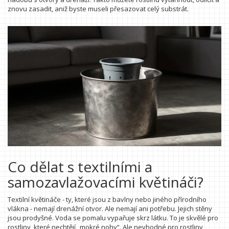
znovu zasadit, aniž byste museli přesazovat celý substrát.
Co dělat s textilními a
samozavlažovacími květináči?
Textilní květináče - ty, které jsou z bavlny nebo jiného přírodního
vlákna - nemají drenážní otvor. Ale nemají ani potřebu. Jejich stěny
jsou prodyšné. Voda se pomalu vypařuje skrz látku. To je skvělé pro
rostliny, které nechtějí „mokré nohy“. Ale nevhodné pro rostliny,