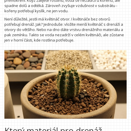
přemokření. Když zalijete rostlinu, voda se nezadrží u kořenů, ale
spadne dolů a odtéká. Zároveň zvyšuje vzdušnost v substrátu -
kořeny potřebují kyslík, ne jen vodu.
Není důležité, jestli má květináč otvor. I květináče bez otvorů
potřebují drenáž. Jak? Jednoduše: vložíte menší květináč s drenáží a
otvory do většího. Nebo na dno dáte vrstvu drenážního materiálu a
pak zemínku. Takto se voda nezadrží v celém květináči, ale zůstane
jen v horní části, kde rostlina potřebuje.
Který materiál pro drenáž