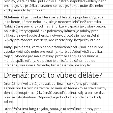
rostliny, které nechtějí příliš vlhký substrát - například kaktusy nebo
orchideje. Ale je těžká a snadno se rozbije. Pokud máte děti nebo
kočky, může to být problém.
Sklolaminát
je novinka, která se rychle stává populární. Vypadá
jako beton, kámen nebo kov, ale je mnohem lehčí než keramika.
Nabízí různé povrchy - od matného, který vypadá jako starý beton,
po lesklý, který vypadá jako polirovaný kámen. Je odolný proti
vlhkosti a nevyžaduje drenážní otvory, protože je neprůstřelný.
Skvělý pro moderní interiéry, kde chcete čistý, bezpečný vzhled.
Kovy
- jako nerez, corten nebo práškovaná ocel - jsou ideální pro
vysoké květináče nebo pro rostliny, které potřebují větší stabilitu.
Nejsou vhodné pro malé rostliny, protože zahřívají při slunci a
mohou spálit kořeny. Ale pokud je umístíte do stínu nebo do
interiéru, jsou skvělé. Vypadají luxusně a trvají desítky let.
Drenáž: proč to vůbec děláte?
Drenáž není volitelná. Je to základ. Bez ní se kořeny přemokří,
začnou hnilit a rostlina zemře. To není jen teorie - to se stává každý
den. Lidé koupí krásný květináč, zasadí rostlinu, zalijí a pak se diví,
proč se listy žloutnou. Odpověď je jednoduchá: voda nemá kudy
odtéct.
Drenážní vrstva funguje jako jistota. Je to první linie obrany proti