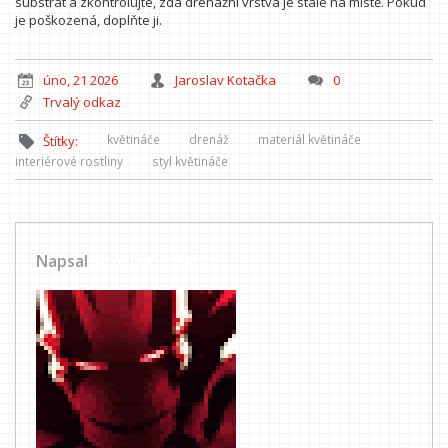
substrát a zkontrolujte, zda drenážní vrstva je stále na místě. Pokud
je poškozená, doplňte ji.
úno, 21 2026
Jaroslav Kotačka
0
Trvalý odkaz
květináče
drenáž
materiál květináče
Štítky:
interiérové rostliny
styl květináče
Napsal
Jaroslav Kotačka