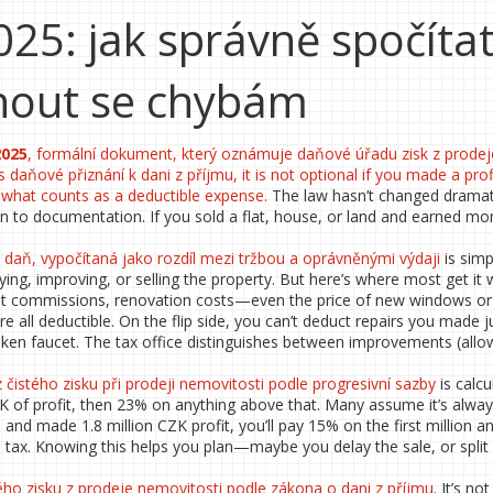
25: jak správně spočíta
nout se chybám
2025
,
formální dokument, který oznámuje daňové úřadu zisk z prodej
as
daňové přiznání k dani z příjmu
, it is not optional if you made a pr
what counts as a deductible expense.
The law hasn’t changed dramati
tion to documentation. If you sold a flat, house, or land and earned m
á daň, vypočítaná jako rozdíl mezi tržbou a oprávněnými výdaji
is simp
ying, improving, or selling the property. But here’s where most get it 
gent commissions, renovation costs—even the price of new windows o
re all deductible. On the flip side, you can’t deduct repairs you made j
 broken faucet. The tax office distinguishes between improvements (all
 čistého zisku při prodeji nemovitosti podle progresivní sazby
is calcu
CZK of profit, then 23% on anything above that. Many assume it’s alwa
and made 1.8 million CZK profit, you’ll pay 15% on the first million 
tax. Knowing this helps you plan—maybe you delay the sale, or split 
ého zisku z prodeje nemovitosti podle zákona o dani z příjmu
. It’s not