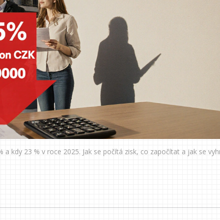
% a kdy 23 % v roce 2025. Jak se počítá zisk, co započítat a jak se vy