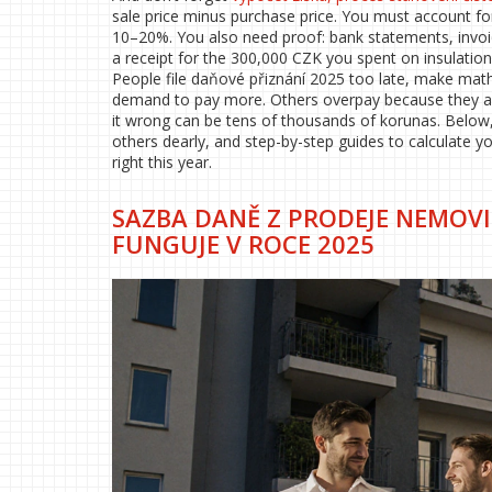
sale price minus purchase price. You must account for
10–20%. You also need proof: bank statements, invoic
a receipt for the 300,000 CZK you spent on insulation,
People file daňové přiznání 2025 too late, make math
demand to pay more. Others overpay because they ass
it wrong can be tens of thousands of korunas. Below, 
others dearly, and step-by-step guides to calculate yo
right this year.
SAZBA DANĚ Z PRODEJE NEMOVIT
FUNGUJE V ROCE 2025