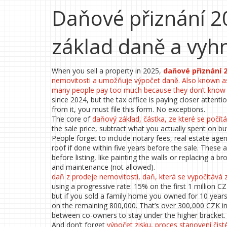
Daňové přiznání 20
základ daně a vyh
When you sell a property in 2025,
daňové přiznání 
nemovitosti a umožňuje výpočet daně
. Also known 
many people pay too much because they don’t know 
since 2024, but the tax office is paying closer atten
from it, you must file this form. No exceptions.
The core of
daňový základ
,
částka, ze které se počít
the sale price, subtract what you actually spent on bu
People forget to include notary fees, real estate a
roof if done within five years before the sale. These a
before listing, like painting the walls or replacing a
and maintenance (not allowed).
daň z prodeje nemovitosti
,
daň, která se vypočítává z
using a progressive rate: 15% on the first 1 million 
but if you sold a family home you owned for 10 years 
on the remaining 800,000. That’s over 300,000 CZK in 
between co-owners to stay under the higher bracket.
And don’t forget
výpočet zisku
,
proces stanovení čist