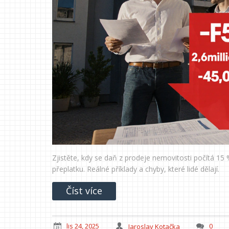
Zjistěte, kdy se daň z prodeje nemovitosti počítá 15 
přeplatku. Reálné příklady a chyby, které lidé dělají.
Číst více
lis 24, 2025
Jaroslav Kotačka
0