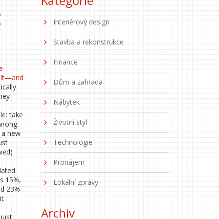
Kategorie
t
Interiérový design
Stavba a rekonstrukce
Finance
e
ofit—and
Dům a zahrada
cally
oney
Nábytek
le: take
Životní styl
wrong.
r a new
Technologie
ust
owed)
Pronájem
lated
ys 15%,
Lokální zprávy
and 23%
it
Archiv
 just