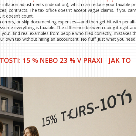
 inflation adjustments (indexation), which can reduce your taxable pr
es, contracts. The tax office doesn’t accept vague claims. If you can
 it doesn’t count.
 errors, or skip documenting expenses—and then get hit with penalti
ume everything is taxable. The difference between doing it right an
you’ll find real examples from people who filed correctly, mistakes t
ur own tax without hiring an accountant. No fluff. Just what you need 
OSTI: 15 % NEBO 23 % V PRAXI - JAK TO