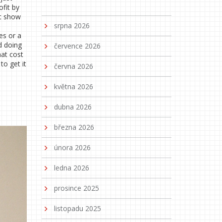
ofit by
’t show
srpna 2026
es or a
d doing
července 2026
hat cost
to get it
června 2026
května 2026
dubna 2026
března 2026
února 2026
ledna 2026
prosince 2025
listopadu 2025