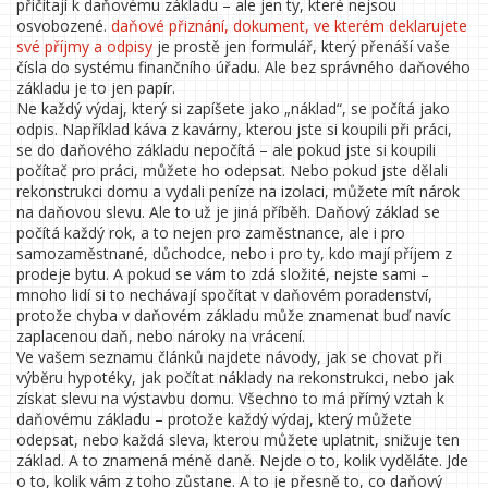
přičítají k daňovému základu – ale jen ty, které nejsou
osvobozené.
daňové přiznání
,
dokument, ve kterém deklarujete
své příjmy a odpisy
je prostě jen formulář, který přenáší vaše
čísla do systému finančního úřadu. Ale bez správného daňového
základu je to jen papír.
Ne každý výdaj, který si zapíšete jako „náklad“, se počítá jako
odpis. Například káva z kavárny, kterou jste si koupili při práci,
se do daňového základu nepočítá – ale pokud jste si koupili
počítač pro práci, můžete ho odepsat. Nebo pokud jste dělali
rekonstrukci domu a vydali peníze na izolaci, můžete mít nárok
na daňovou slevu. Ale to už je jiná příběh. Daňový základ se
počítá každý rok, a to nejen pro zaměstnance, ale i pro
samozaměstnané, důchodce, nebo i pro ty, kdo mají příjem z
prodeje bytu. A pokud se vám to zdá složité, nejste sami –
mnoho lidí si to nechávají spočítat v daňovém poradenství,
protože chyba v daňovém základu může znamenat buď navíc
zaplacenou daň, nebo nároky na vrácení.
Ve vašem seznamu článků najdete návody, jak se chovat při
výběru hypotéky, jak počítat náklady na rekonstrukci, nebo jak
získat slevu na výstavbu domu. Všechno to má přímý vztah k
daňovému základu – protože každý výdaj, který můžete
odepsat, nebo každá sleva, kterou můžete uplatnit, snižuje ten
základ. A to znamená méně daně. Nejde o to, kolik vyděláte. Jde
o to, kolik vám z toho zůstane. A to je přesně to, co daňový