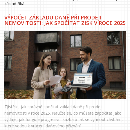
základ říká.
VÝPOČET ZÁKLADU DANĚ PŘI PRODEJI
NEMOVITOSTI: JAK SPOČÍTAT ZISK V ROCE 2025
Zjistěte, jak správně spočítat základ daně při prodeji
nemovitosti v roce 2025. Naučte se, co můžete započítat jako
výdaje, jak funguje progresivní sazba a jak se vyhnout chybám,
které vedou k vrácení daňového přiznání.