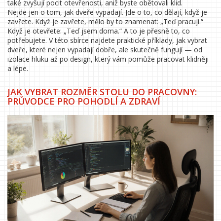
také zvyšují pocit otevřenosti, aniž byste obětovali klid.
Nejde jen o tom, jak dveře vypadají. Jde o to, co dělají, když je
zavřete. Když je zavřete, mělo by to znamenat: „Teď pracuji.“
Když je otevřete: „Teď jsem doma.“ A to je přesně to, co
potřebujete. V této sbírce najdete praktické příklady, jak vybrat
dveře, které nejen vypadají dobře, ale skutečně fungují — od
izolace hluku až po design, který vám pomůže pracovat klidněji
a lépe.
JAK VYBRAT ROZMĚR STOLU DO PRACOVNY:
PRŮVODCE PRO POHODLÍ A ZDRAVÍ