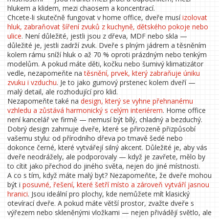
hlukem a klidem, mezi chaosem a koncentrací.
Chcete-li skutečně fungovat v home office, dveře musí
izolovat
hluk
,
zabraňovat šíření zvuků z kuchyně, dětského pokoje nebo
ulice
. Není důležité, jestli jsou z dřeva, MDF nebo skla —
důležité je, jestli zadrží zvuk. Dveře s plným jádrem a těsněním
kolem rámu sníží hluk o až 70 % oproti prázdným nebo tenkým
modelům. A pokud máte děti, kočku nebo šumivý klimatizátor
vedle, nezapomeňte na
těsnění
,
prvek, který zabraňuje úniku
zvuku i vzduchu
. Je to jako gumový prstenec kolem dveří —
malý detail, ale rozhodující pro klid.
Nezapomeňte také na
design
,
který se vyhne přehnanému
vzhledu a zůstává harmonický s celým interiérem
. Home office
není kancelář ve firmě — nemusí být bílý, chladný a bezduchý.
Dobrý design zahrnuje dveře, které se přirozeně přizpůsobí
vašemu stylu: od přírodního dřeva po tmavě šedé nebo
dokonce černé, které vytvářejí silný akcent. Důležité je, aby vás
dveře neodrážely, ale podporovaly — když je zavřete, mělo by
to cítit jako přechod do jiného světa, nejen do jiné místnosti.
A co s tím, když máte malý byt? Nezapomeňte, že dveře mohou
být i
posuvné
,
řešení, které šetří místo a zároveň vytváří jasnou
hranici
. Jsou ideální pro plochy, kde nemůžete mít klasický
otevírací dveře. A pokud máte větší prostor, zvažte dveře s
výřezem nebo skleněnými vložkami — nejen přivádějí světlo, ale