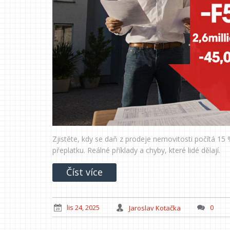
Zjistěte, kdy se daň z prodeje nemovitosti počítá 15 
přeplatku. Reálné příklady a chyby, které lidé dělají.
Číst více
lis 24, 2025
Jaroslav Kotačka
0