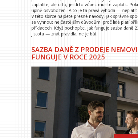
zaplatíte, ale o to, jestli to vůbec musíte zaplatit. Po
úplně osvobozeni. A to je ta pravá výhoda — neplatit 
V této sbírce najdete přesné návody, jak správně spočí
se vyhnout nejčastějším důvodům, proč lidé platí příl
příkladech. Když pochopíte, jak funguje sazba daně 2
jistota — znát pravidla, ne je bát.
SAZBA DANĚ Z PRODEJE NEMOVIT
FUNGUJE V ROCE 2025