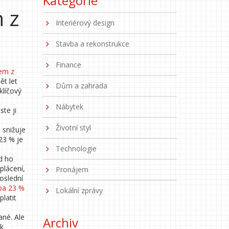
Kategorie
 z
Interiérový design
Stavba a rekonstrukce
Finance
jem z
ět let
Dům a zahrada
klíčový
Nábytek
te ji
Životní styl
 snižuje
23 % je
Technologie
d ho
plácení,
Pronájem
poslední
zba 23 %
Lokální zprávy
latit
né. Ale
Archiv
ik