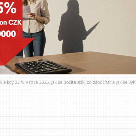
% a kdy 23 % v roce 2025. Jak se počítá zisk, co započítat a jak se vy