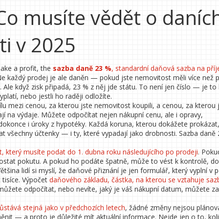
Co musíte vědět o daních
ti v 2025
ake a profit, the
sazba daně 23 %
,
standardní daňová sazba na pří
 Ne každý prodej je ale daněn — pokud jste nemovitost měli více než p
. Ale když zisk připadá, 23 % z něj jde státu. To není jen číslo — je to 
latí, nebo jestli ho raději odložíte.
u mezi cenou, za kterou jste nemovitost koupili, a cenou, za kterou js
nají na výdaje. Můžete odpočítat nejen nákupní cenu, ale i opravy,
 dokonce i úroky z hypotéky. Každá koruna, kterou dokážete prokázat,
dat všechny účtenky — i ty, které vypadají jako drobnosti. Sazba daně 
 který musíte podat do 1. dubna roku následujícího po prodeji
. Poku
ostat pokutu. A pokud ho podáte špatně, může to vést k kontrolě, do
tšina lidí si myslí, že daňové přiznání je jen formulář, který vyplní v 
t tisíce. Výpočet
daňového základu
,
částka, na kterou se vztahuje sa
 můžete odpočítat, nebo nevíte, jaký je váš nákupní datum, můžete zap
ůstává stejná jako v předchozích letech
, žádné změny nejsou plánova
it — a proto je důležité mít aktuální informace. Nejde jen o to, kol