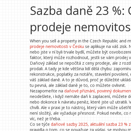
Sazba daně 23 %: 
prodeje nemovitos
When you sell a property in the Czech Republic and m
prodeje nemovitosti v Česku
se aplikuje na váš zisk.
nebo jste v ní byli trvale bydlí, můžete být osvobozeni
faktor, který může rozhodnout, jestli se vám prodej vyp
Daňový základ se nepočítá z ceny prodeje, ale z rozdíl
prodali. A tady je kde většina lidí dělá chybu: zapomí
rekonstrukce, poplatky za notáře, stavební povolení,
váš základ daně. A to je důvod, proč je důležité uklá
tu pevná, ale základ daně je to, co můžete ovlivnit.
Nezapomeňte na
daňové přiznání
,
povinný dokument,
neodešlete, i když nemáte daň k zaplacení, můžete d
nebo dokonce k návratu peněz, které jste už utratili. Vě
chvíli. Ale v praxi je to nástroj, který vám může ušetři
není složitý, ale vyžaduje přesnost. Pokud nevíte, co
víc, než je třeba.
Co se týče
daňové sazby 2025
,
aktuální sazba 23 % z
pravidla o tom, co se považuje za výdaj, se mohou měn