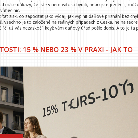
kud máte důkazy, že jste v nemovitosti bydlili, nebo jste ji zdědili, můž
vůbec nic.
tat zisk, co započítat jako výdaj, jak vyplnit daňové přiznání bez chy
iš. Všechno je to založené na reálných případech z Česka, ne na teore
3 %, už vás nezaskočí, když vám daňový úřad pošle dopis. A to je ta 
OSTI: 15 % NEBO 23 % V PRAXI - JAK TO