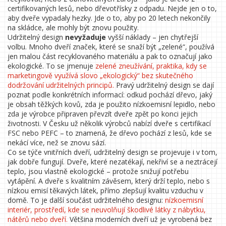
certifikovaných lesů, nebo dřevotřísky z odpadu. Nejde jen o to,
aby dveře vypadaly hezky. Jde o to, aby po 20 letech nekončily
na skládce, ale mohly být znovu použity.
Udržitelný design
nevyžaduje
vyšší náklady – jen chytřejší
volbu. Mnoho dveří značek, které se snaží být „zelené“, používá
jen malou část recyklovaného materiálu a pak to označují jako
ekologické. To se jmenuje
zelené zneužívání
,
praktika, kdy se
marketingově využívá slovo „ekologický“ bez skutečného
dodržování udržitelných principů
.
Pravý udržitelný design se dají
poznat podle konkrétních informací: odkud pochází dřevo, jaký
je obsah těžkých kovů, zda je použito nízkoemisní lepidlo, nebo
zda je výrobce připraven převzít dveře zpět po konci jejich
životnosti. V Česku už několik výrobců nabízí dveře s certifikací
FSC nebo PEFC – to znamená, že dřevo pochází z lesů, kde se
nekácí více, než se znovu sází.
Co se týče vnitřních dveří, udržitelný design se projevuje i v tom,
jak dobře fungují. Dveře, které nezatékají, nekřiví se a neztrácejí
teplo, jsou vlastně ekologické – protože snižují potřebu
vytápění. A dveře s kvalitním závěsem, který drží teplo, nebo s
nízkou emisí těkavých látek, přímo zlepšují kvalitu vzduchu v
domě. To je další součást udržitelného designu:
nízkoemisní
interiér
,
prostředí, kde se neuvolňují škodlivé látky z nábytku,
nátěrů nebo dveří
.
Většina moderních dveří už je vyrobená bez