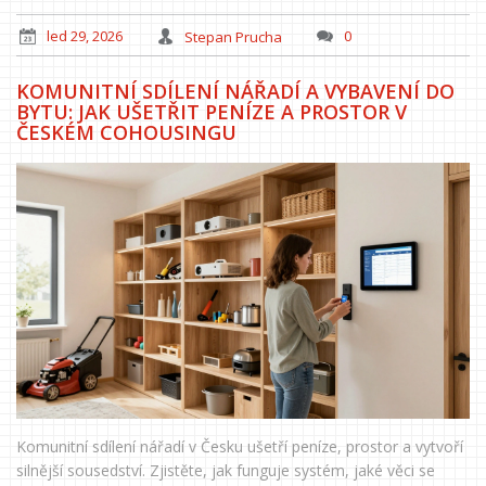
led 29, 2026
Stepan Prucha
0
KOMUNITNÍ SDÍLENÍ NÁŘADÍ A VYBAVENÍ DO
BYTU: JAK UŠETŘIT PENÍZE A PROSTOR V
ČESKÉM COHOUSINGU
Komunitní sdílení nářadí v Česku ušetří peníze, prostor a vytvoří
silnější sousedství. Zjistěte, jak funguje systém, jaké věci se