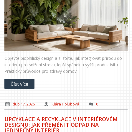
Objevte biophilický design a zjistěte, jak integrovat přírodu do
interiéru pro snížení stresu, lepší spánek a vyšší produktivitu.
Praktický průvodce pro zdravý domov.
Číst více
dub 17, 2026
Klára Holubová
0
UPCYKLACE A RECYKLACE V INTERIÉROVÉM
DESIGNU: JAK PŘEMĚNIT ODPAD NA
JEDINEČNÝ INTERIÉR