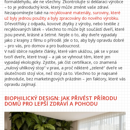
formaldehydu, ale ne všechny. Zkontrolujte si deklaraci výrobce
– to je jednoduchý krok, který může změnit vaše zdraví.
Nezapomínejte také na
recyklované materiály
,
suroviny, které
už byly jednou použity a byly zpracovány do nového výrobku
.
Dřevotřísky z odpadu, kovové zbytky z výroby, nebo textilie z
recyklovaných látek – všechno to může být součástí dveří, které
jsou pevné, krásné a šetrné. Nejde o to, aby dveře vypadaly
jako z krajiny z filmu o přírodě. Jde o to, aby byly opravdu dobré
– pro vás, pro domov a pro budoucnost.
V naší sbírce najdete články, které vám ukážou, jak se v praxi
tvoří dveře, které trvají – a jak se vyhnout těm, které jen
vypadají ekologicky. Zjistíte, jak číst certifikace, co znamená
„nulový uhlíkový stop“ v praxi, a proč některé „zelené“ dveře ve
skutečnosti stojí více, než stojí za to. Všechno to je napsané
jednoduše, bez marketingových prázdnin – jen faktory, které vás
opravdu zajímají.
BIOPHILICKÝ DESIGN: JAK PŘIVÉST PŘÍRODU
DOMŮ PRO LEPŠÍ ZDRAVÍ A POHODU