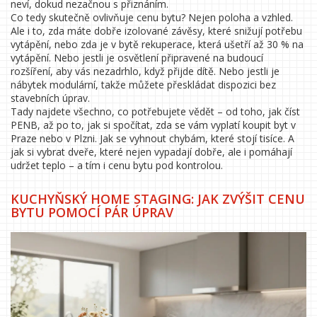
neví, dokud nezačnou s přiznáním.
Co tedy skutečně ovlivňuje cenu bytu? Nejen poloha a vzhled.
Ale i to, zda máte dobře izolované závěsy, které snižují potřebu
vytápění, nebo zda je v bytě rekuperace, která ušetří až 30 % na
vytápění. Nebo jestli je osvětlení připravené na budoucí
rozšíření, aby vás nezadrhlo, když přijde dítě. Nebo jestli je
nábytek modulární, takže můžete přeskládat dispozici bez
stavebních úprav.
Tady najdete všechno, co potřebujete vědět – od toho, jak číst
PENB, až po to, jak si spočítat, zda se vám vyplatí koupit byt v
Praze nebo v Plzni. Jak se vyhnout chybám, které stojí tisíce. A
jak si vybrat dveře, které nejen vypadají dobře, ale i pomáhají
udržet teplo – a tím i cenu bytu pod kontrolou.
KUCHYŇSKÝ HOME STAGING: JAK ZVÝŠIT CENU
BYTU POMOCÍ PÁR ÚPRAV