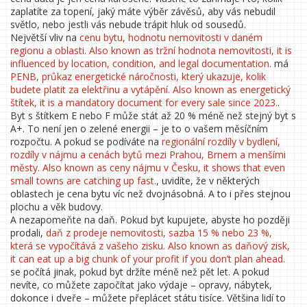
zaplatíte za topení, jaký máte výběr závěsů, aby vás nebudil
světlo, nebo jestli vás nebude trápit hluk od sousedů.
Největší vliv na
cenu bytu
,
hodnotu nemovitosti v daném
regionu a oblasti
. Also known as
tržní hodnota nemovitosti
, it is
influenced by location, condition, and legal documentation.
má
PENB
,
průkaz energetické náročnosti, který ukazuje, kolik
budete platit za elektřinu a vytápění
. Also known as
energetický
štítek
, it is a mandatory document for every sale since 2023.
.
Byt s štítkem E nebo F může stát až 20 % méně než stejný byt s
A+. To není jen o zelené energii – je to o vašem měsíčním
rozpočtu. A pokud se podíváte na
regionální rozdíly v bydlení
,
rozdíly v nájmu a cenách bytů mezi Prahou, Brnem a menšími
městy
. Also known as
ceny nájmu v Česku
, it shows that even
small towns are catching up fast.
, uvidíte, že v některých
oblastech je cena bytu víc než dvojnásobná. A to i přes stejnou
plochu a věk budovy.
A nezapomeňte na daň. Pokud byt kupujete, abyste ho později
prodali,
daň z prodeje nemovitosti
,
sazba 15 % nebo 23 %,
která se vypočítává z vašeho zisku
. Also known as
daňový zisk
,
it can eat up a big chunk of your profit if you don’t plan ahead.
se počítá jinak, pokud byt držíte méně než pět let. A pokud
nevíte, co můžete započítat jako výdaje – opravy, nábytek,
dokonce i dveře – můžete přeplácet státu tisíce. Většina lidí to