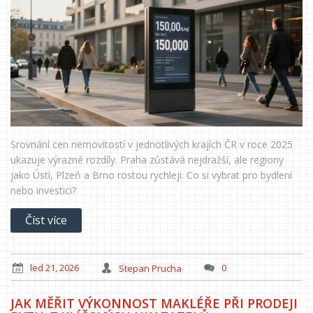
Srovnání cen nemovitostí v jednotlivých krajích ČR v roce 2025
ukazuje výrazné rozdíly. Praha zůstává nejdražší, ale regiony
jako Ústí, Plzeň a Brno rostou rychleji. Co si vybrat pro bydlení
nebo investici?
Číst více
led 21, 2026
Stepan Prucha
0
JAK MĚŘIT VÝKONNOST MAKLÉŘE PŘI PRODEJI