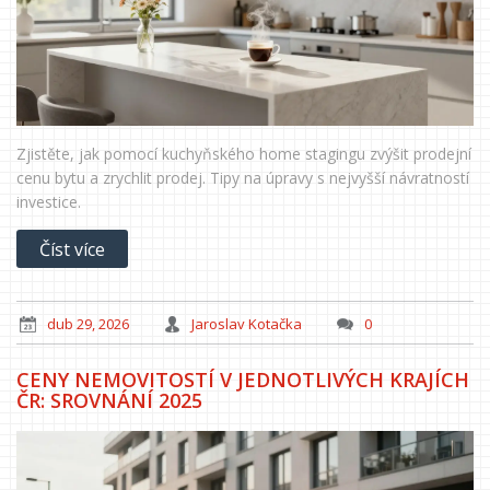
Zjistěte, jak pomocí kuchyňského home stagingu zvýšit prodejní
cenu bytu a zrychlit prodej. Tipy na úpravy s nejvyšší návratností
investice.
Číst více
dub 29, 2026
Jaroslav Kotačka
0
CENY NEMOVITOSTÍ V JEDNOTLIVÝCH KRAJÍCH
ČR: SROVNÁNÍ 2025