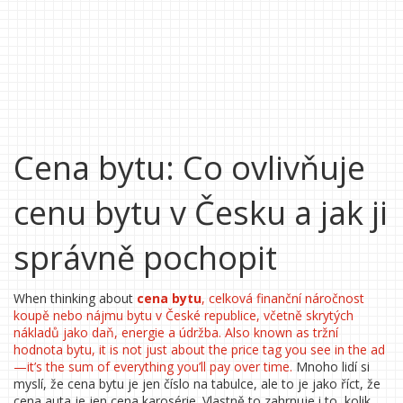
Cena bytu: Co ovlivňuje
cenu bytu v Česku a jak ji
správně pochopit
When thinking about
cena bytu
,
celková finanční náročnost
koupě nebo nájmu bytu v České republice, včetně skrytých
nákladů jako daň, energie a údržba
. Also known as
tržní
hodnota bytu
, it is not just about the price tag you see in the ad
—it’s the sum of everything you’ll pay over time.
Mnoho lidí si
myslí, že cena bytu je jen číslo na tabulce, ale to je jako říct, že
cena auta je jen cena karosérie. Vlastně to zahrnuje i to, kolik