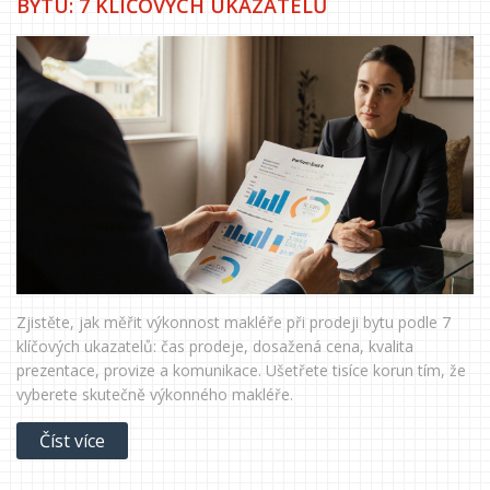
BYTU: 7 KLÍČOVÝCH UKAZATELŮ
Zjistěte, jak měřit výkonnost makléře při prodeji bytu podle 7
klíčových ukazatelů: čas prodeje, dosažená cena, kvalita
prezentace, provize a komunikace. Ušetřete tisíce korun tím, že
vyberete skutečně výkonného makléře.
Číst více