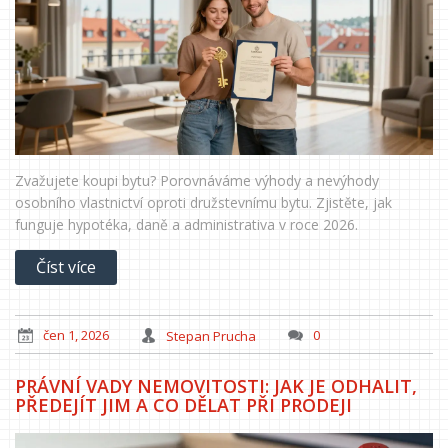
Zvažujete koupi bytu? Porovnáváme výhody a nevýhody
osobního vlastnictví oproti družstevnímu bytu. Zjistěte, jak
funguje hypotéka, daně a administrativa v roce 2026.
Číst více
čen 1, 2026
Stepan Prucha
0
PRÁVNÍ VADY NEMOVITOSTI: JAK JE ODHALIT,
PŘEDEJÍT JIM A CO DĚLAT PŘI PRODEJI