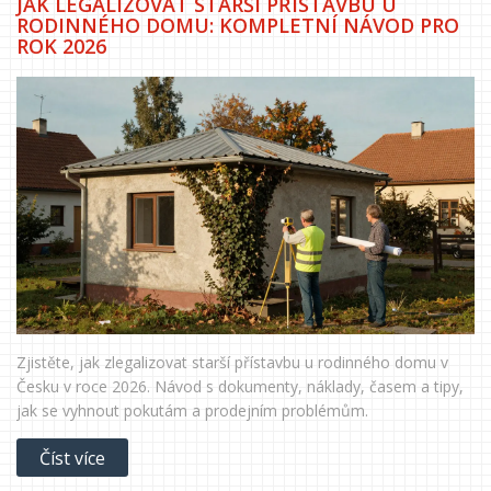
JAK LEGALIZOVAT STARŠÍ PŘÍSTAVBU U
RODINNÉHO DOMU: KOMPLETNÍ NÁVOD PRO
ROK 2026
Zjistěte, jak zlegalizovat starší přístavbu u rodinného domu v
Česku v roce 2026. Návod s dokumenty, náklady, časem a tipy,
jak se vyhnout pokutám a prodejním problémům.
Číst více