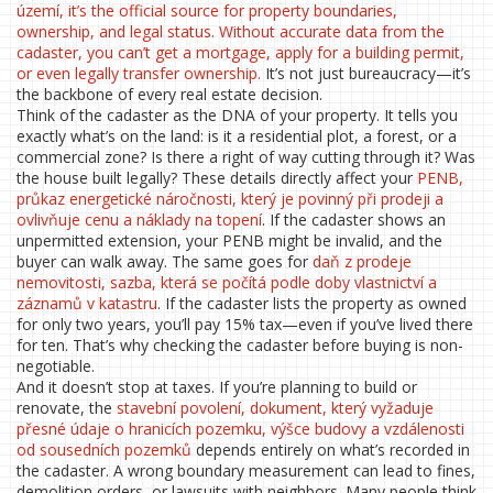
území
, it’s the official source for property boundaries,
ownership, and legal status. Without accurate data from the
cadaster, you can’t get a mortgage, apply for a building permit,
or even legally transfer ownership.
It’s not just bureaucracy—it’s
the backbone of every real estate decision.
Think of the cadaster as the DNA of your property. It tells you
exactly what’s on the land: is it a residential plot, a forest, or a
commercial zone? Is there a right of way cutting through it? Was
the house built legally? These details directly affect your
PENB
,
průkaz energetické náročnosti, který je povinný při prodeji a
ovlivňuje cenu a náklady na topení
. If the cadaster shows an
unpermitted extension, your PENB might be invalid, and the
buyer can walk away. The same goes for
daň z prodeje
nemovitosti
,
sazba, která se počítá podle doby vlastnictví a
záznamů v katastru
. If the cadaster lists the property as owned
for only two years, you’ll pay 15% tax—even if you’ve lived there
for ten. That’s why checking the cadaster before buying is non-
negotiable.
And it doesn’t stop at taxes. If you’re planning to build or
renovate, the
stavební povolení
,
dokument, který vyžaduje
přesné údaje o hranicích pozemku, výšce budovy a vzdálenosti
od sousedních pozemků
depends entirely on what’s recorded in
the cadaster. A wrong boundary measurement can lead to fines,
demolition orders, or lawsuits with neighbors. Many people think