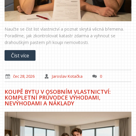
Naučte se číst list vlastnictví a poznat skrytá věcná břemena.
Poradíme, jak zkontrolovat katastr zdarma a vyhnout se
drahouškým pastem při koupi nemovitosti.
Číst více
čec 28, 2026
Jaroslav Kotačka
0
KOUPĚ BYTU V OSOBNÍM VLASTNICTVÍ:
KOMPLETNÍ PRŮVODCE VÝHODAMI,
NEVÝHODAMI A NÁKLADY