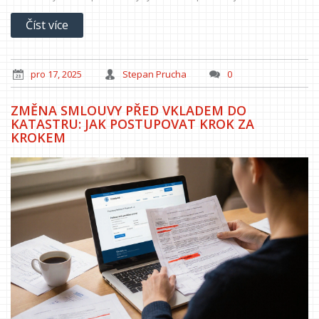
Číst více
pro 17, 2025
Stepan Prucha
0
ZMĚNA SMLOUVY PŘED VKLADEM DO
KATASTRU: JAK POSTUPOVAT KROK ZA
KROKEM