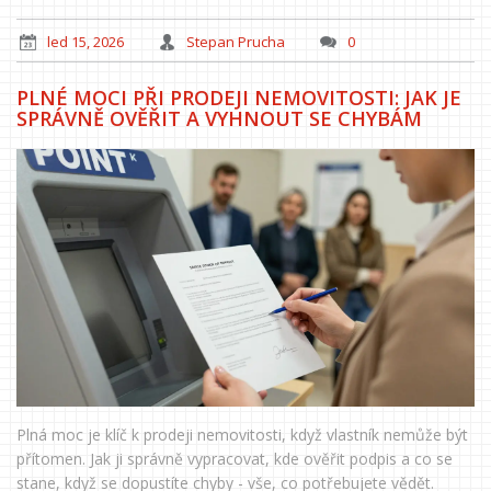
led 15, 2026
Stepan Prucha
0
PLNÉ MOCI PŘI PRODEJI NEMOVITOSTI: JAK JE
SPRÁVNĚ OVĚŘIT A VYHNOUT SE CHYBÁM
Plná moc je klíč k prodeji nemovitosti, když vlastník nemůže být
přítomen. Jak ji správně vypracovat, kde ověřit podpis a co se
stane, když se dopustíte chyby - vše, co potřebujete vědět.